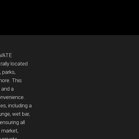
IVATE
ally located
, parks,
more. This
 and a
onvenience.
s, including a
unge, wet bar,
ensuring all
e market,