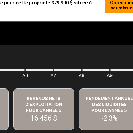
REVENUS NETS
RENDEMENT ANNUEL
D'EXPLOITATION
DES LIQUIDITÉS
POUR L'ANNÉE
5
POUR L'ANNÉE
5
16 456 $
-2,3%