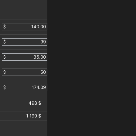
$
$
$
$
$
498 $
1 199 $