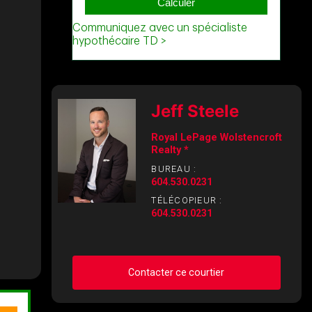
Jeff Steele
Royal LePage Wolstencroft
Realty *
BUREAU :
604.530.0231
TÉLÉCOPIEUR :
604.530.0231
Contacter ce courtier