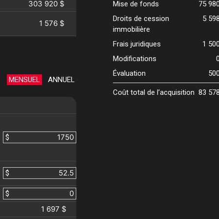
303 920 $
Mise de fonds
75 98
Droits de cession
5 59
1 576 $
immobilière
Frais juridiques
1 50
Modifications
Évaluation
50
MENSUEL
ANNUEL
Coût total de l’acquisition
83 57
$
$
$
1 697 $