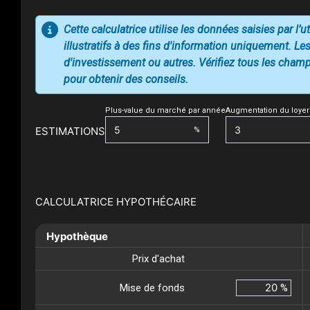
Cette calculatrice utilise les données saisies par l’
illustratifs à des fins d'information uniquement. Les
d'investissement ou autres. Vérifiez tous les champs
pour obtenir des conseils.
Plus-value du marché par année
Augmentation du loyer
ESTIMATIONS
%
CALCULATRICE HYPOTHÉCAIRE
Hypothèque
Prix d'achat
Mise de fonds
%