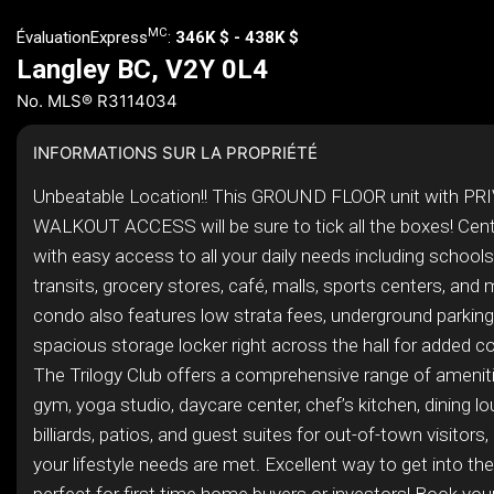
MC
ÉvaluationExpress
:
346K $ - 438K $
Langley BC, V2Y 0L4
No. MLS® R3114034
INFORMATIONS SUR LA PROPRIÉTÉ
Unbeatable Location!! This GROUND FLOOR unit with PR
WALKOUT ACCESS will be sure to tick all the boxes! Centr
with easy access to all your daily needs including schools
transits, grocery stores, café, malls, sports centers, and 
condo also features low strata fees, underground parking
spacious storage locker right across the hall for added c
The Trilogy Club offers a comprehensive range of amenitie
gym, yoga studio, daycare center, chef’s kitchen, dining lo
billiards, patios, and guest suites for out-of-town visitors, 
your lifestyle needs are met. Excellent way to get into th