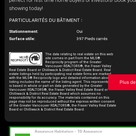
perfect for first time home buyers or investors! Book your
showing today!
PARTICULARITÉS DU BÂTIMENT :
Stationnement:
Oui
Surface utile:
397 Pieds carrés
The data relating to real estate on this web
site comes in part from the MLS®
Reciprocity program of the Greater
Vancouver REALTORS®, the Fraser Valley
Real Estate Board or Chilliwack & District Real Estate Board. Real
estate listings held by participating real estate firms are marked
with the MLS® Reciprocity logo and detailed information about the
Plus de
listing includes the name of the listing agent. This representation
is based in whole or part on data generated by the Greater
Vancouver REALTORS®, the Fraser Valley Real Estate Board or
Chilliwack & District Real Estate Board which assumes no
responsibility for its accuracy. The materials contained on this
page may not be reproduced without the express written consent
of the Greater Vancouver REALTORS®, the Fraser Valley Real Estate
Board or Chilliwack & District Real Estate Board.