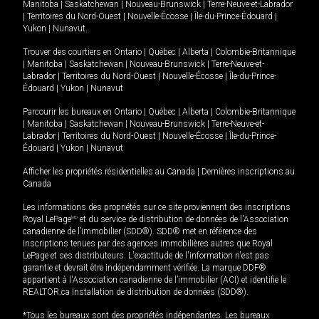
Manitoba
|
Saskatchewan
|
Nouveau-Brunswick
|
Terre-Neuve-et-Labrador
|
Territoires du Nord-Ouest
|
Nouvelle-Écosse
|
Île-du-Prince-Édouard
|
Yukon
|
Nunavut
.
Trouver des courtiers en
Ontario
|
Québec
|
Alberta
|
Colombie-Britannique
|
Manitoba
|
Saskatchewan
|
Nouveau-Brunswick
|
Terre-Neuve-et-
Labrador
|
Territoires du Nord-Ouest
|
Nouvelle-Écosse
|
Île-du-Prince-
Édouard
|
Yukon
|
Nunavut
Parcourir les bureaux en
Ontario
|
Québec
|
Alberta
|
Colombie-Britannique
|
Manitoba
|
Saskatchewan
|
Nouveau-Brunswick
|
Terre-Neuve-et-
Labrador
|
Territoires du Nord-Ouest
|
Nouvelle-Écosse
|
Île-du-Prince-
Édouard
|
Yukon
|
Nunavut
Afficher les propriétés résidentielles au Canada
|
Dernières inscriptions au
Canada
Les informations des propriétés sur ce site proviennent des inscriptions
Royal LePage
MD
et du service de distribution de données de l'Association
canadienne de l’immobilier (SDD®). SDD® met en référence des
inscriptions tenues par des agences immobilières autres que Royal
LePage et ses distributeurs. L'exactitude de l'information n'est pas
garantie et devrait être indépendamment vérifiée. La marque DDF®
appartient à l'Association canadienne de l’immobilier (ACI) et identifie le
REALTOR.ca Installation de distribution de données (SDD®).
*Tous les bureaux sont des propriétés indépendantes. Les bureaux