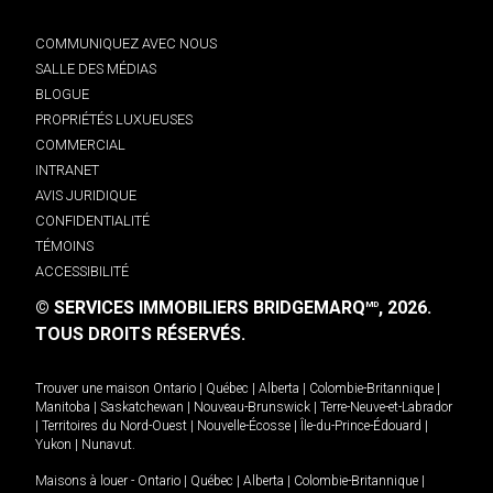
COMMUNIQUEZ AVEC NOUS
SALLE DES MÉDIAS
BLOGUE
PROPRIÉTÉS LUXUEUSES
COMMERCIAL
INTRANET
AVIS JURIDIQUE
CONFIDENTIALITÉ
TÉMOINS
ACCESSIBILITÉ
© SERVICES IMMOBILIERS BRIDGEMARQ
, 2026.
MD
TOUS DROITS RÉSERVÉS.
Trouver une maison
Ontario
|
Québec
|
Alberta
|
Colombie-Britannique
|
Manitoba
|
Saskatchewan
|
Nouveau-Brunswick
|
Terre-Neuve-et-Labrador
|
Territoires du Nord-Ouest
|
Nouvelle-Écosse
|
Île-du-Prince-Édouard
|
Yukon
|
Nunavut
.
Maisons à louer -
Ontario
|
Québec
|
Alberta
|
Colombie-Britannique
|