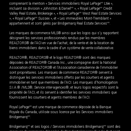
comprenant la mention « Services immobiliers Royal LePage
MD
Ltée »,
incluant sa division « Johnston & Daniel
MD
», « Royal LePage
MD
Credit
Valley Real Estate, Brokerage », « Royal LePage
MD
West Real Estate Services
», « Royal LePage
MD
Sussex », et « Les immeubles Mont-Tremblant »
appartiennent et sont gérés par Bridgemarq Real Estate Services
MD
.
Les marques de commerce MLS® ainsi que les logos qui s'y rapportent
désignent les services professionnels rendus par les membres
REALTORS® de l'ACI en vue de l'achat, de la vente et de la location de
biens immobiliers dans le cadre d'un système de vente collaborative.
REALTOR®, REALTORS® et le logo REALTOR® sont des marques
déposées de REALTOR® Canada Inc., une compagnie dont la National
Association of REALTORS® et l'Association canadienne de l’immobilier
sont propriétaires. Les marques de commerce REALTOR® servent à
distinguer les services immobiliers offerts par les courtiers et agents
immobilier en tant que membres de l'ACI. Les marques d'homologation
S.I.A.® /MLS®, Service inter-agences®, et leurs logos respectifs sont la
propriété de l'ACI, et ils servent à identifier les services immobiliers que
fournissent les courtiers et agents membres de l'ACI.
Royal LePage
MD
est une marque de commerce déposée de la Banque
Royale du Canada, utilisée sous licence par les Services immobiliers
Bridgemarq
MD
.
Bridgemarq
MD
et ses logos / Services immobiliers Bridgemarq
MD
sont des