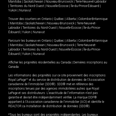
Manitoba
|
Saskatchewan
|
Nouveau-Brunswick
|
Terre-Neuve-et-Labrador
|
Territoires du Nord-Ouest
|
Nouvelle-Écosse
|
Île-du-Prince-Édouard
|
Yukon
|
Nunavut
.
Trouver des courtiers en
Ontario
|
Québec
|
Alberta
|
Colombie-Britannique
|
Manitoba
|
Saskatchewan
|
Nouveau-Brunswick
|
Terre-Neuve-et-
Labrador
|
Territoires du Nord-Ouest
|
Nouvelle-Écosse
|
Île-du-Prince-
Édouard
|
Yukon
|
Nunavut
Parcourir les bureaux en
Ontario
|
Québec
|
Alberta
|
Colombie-Britannique
|
Manitoba
|
Saskatchewan
|
Nouveau-Brunswick
|
Terre-Neuve-et-
Labrador
|
Territoires du Nord-Ouest
|
Nouvelle-Écosse
|
Île-du-Prince-
Édouard
|
Yukon
|
Nunavut
Afficher les propriétés résidentielles au Canada
|
Dernières inscriptions au
Canada
Les informations des propriétés sur ce site proviennent des inscriptions
Royal LePage
MD
et du service de distribution de données de l'Association
canadienne de l’immobilier (SDD®). SDD® met en référence des
inscriptions tenues par des agences immobilières autres que Royal
LePage et ses distributeurs. L'exactitude de l'information n'est pas
garantie et devrait être indépendamment vérifiée. La marque DDF®
appartient à l'Association canadienne de l’immobilier (ACI) et identifie le
REALTOR.ca Installation de distribution de données (SDD®).
*Tous les bureaux sont des propriétés indépendantes. Les bureaux