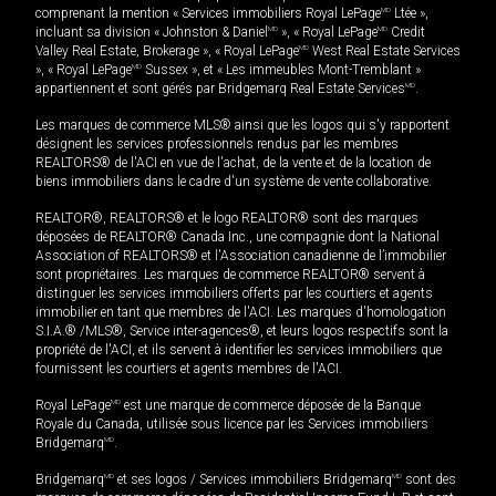
comprenant la mention « Services immobiliers Royal LePage
MD
Ltée »,
incluant sa division « Johnston & Daniel
MD
», « Royal LePage
MD
Credit
Valley Real Estate, Brokerage », « Royal LePage
MD
West Real Estate Services
», « Royal LePage
MD
Sussex », et « Les immeubles Mont-Tremblant »
appartiennent et sont gérés par Bridgemarq Real Estate Services
MD
.
Les marques de commerce MLS® ainsi que les logos qui s'y rapportent
désignent les services professionnels rendus par les membres
REALTORS® de l'ACI en vue de l'achat, de la vente et de la location de
biens immobiliers dans le cadre d'un système de vente collaborative.
REALTOR®, REALTORS® et le logo REALTOR® sont des marques
déposées de REALTOR® Canada Inc., une compagnie dont la National
Association of REALTORS® et l'Association canadienne de l’immobilier
sont propriétaires. Les marques de commerce REALTOR® servent à
distinguer les services immobiliers offerts par les courtiers et agents
immobilier en tant que membres de l'ACI. Les marques d'homologation
S.I.A.® /MLS®, Service inter-agences®, et leurs logos respectifs sont la
propriété de l'ACI, et ils servent à identifier les services immobiliers que
fournissent les courtiers et agents membres de l'ACI.
Royal LePage
MD
est une marque de commerce déposée de la Banque
Royale du Canada, utilisée sous licence par les Services immobiliers
Bridgemarq
MD
.
Bridgemarq
MD
et ses logos / Services immobiliers Bridgemarq
MD
sont des