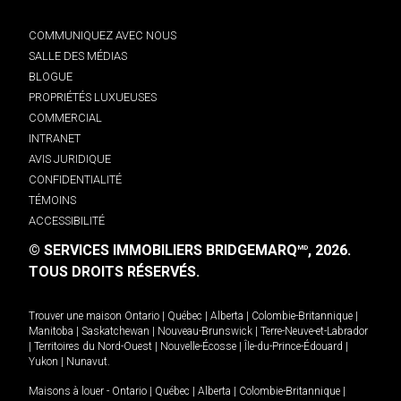
COMMUNIQUEZ AVEC NOUS
SALLE DES MÉDIAS
BLOGUE
PROPRIÉTÉS LUXUEUSES
COMMERCIAL
INTRANET
AVIS JURIDIQUE
CONFIDENTIALITÉ
TÉMOINS
ACCESSIBILITÉ
© SERVICES IMMOBILIERS BRIDGEMARQ
, 2026.
MD
TOUS DROITS RÉSERVÉS.
Trouver une maison
Ontario
|
Québec
|
Alberta
|
Colombie-Britannique
|
Manitoba
|
Saskatchewan
|
Nouveau-Brunswick
|
Terre-Neuve-et-Labrador
|
Territoires du Nord-Ouest
|
Nouvelle-Écosse
|
Île-du-Prince-Édouard
|
Yukon
|
Nunavut
.
Maisons à louer -
Ontario
|
Québec
|
Alberta
|
Colombie-Britannique
|