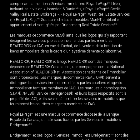
comprenant la mention « Services immobiliers Royal LePage
MD
Ltée »,
incluant sa division « Johnston & Daniel
MD
», « Royal LePage
MD
Credit
Valley Real Estate, Brokerage », « Royal LePage
MD
West Real Estate Services
», « Royal LePage
MD
Sussex », et « Les immeubles Mont-Tremblant »
appartiennent et sont gérés par Bridgemarq Real Estate Services
MD
.
Les marques de commerce MLS® ainsi que les logos qui s'y rapportent
désignent les services professionnels rendus par les membres
REALTORS® de l'ACI en vue de l'achat, de la vente et de la location de
biens immobiliers dans le cadre d'un système de vente collaborative.
REALTOR®, REALTORS® et le logo REALTOR® sont des marques
déposées de REALTOR® Canada Inc., une compagnie dont la National
Association of REALTORS® et l'Association canadienne de l’immobilier
sont propriétaires. Les marques de commerce REALTOR® servent à
distinguer les services immobiliers offerts par les courtiers et agents
immobilier en tant que membres de l'ACI. Les marques d'homologation
S.I.A.® /MLS®, Service inter-agences®, et leurs logos respectifs sont la
propriété de l'ACI, et ils servent à identifier les services immobiliers que
fournissent les courtiers et agents membres de l'ACI.
Royal LePage
MD
est une marque de commerce déposée de la Banque
Royale du Canada, utilisée sous licence par les Services immobiliers
Bridgemarq
MD
.
Bridgemarq
MD
et ses logos / Services immobiliers Bridgemarq
MD
sont des