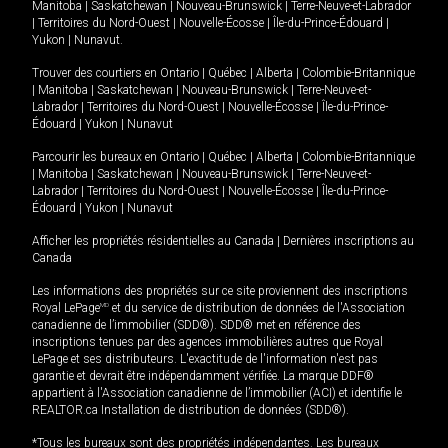
Manitoba
|
Saskatchewan
|
Nouveau-Brunswick
|
Terre-Neuve-et-Labrador
|
Territoires du Nord-Ouest
|
Nouvelle-Écosse
|
Île-du-Prince-Édouard
|
Yukon
|
Nunavut
.
Trouver des courtiers en
Ontario
|
Québec
|
Alberta
|
Colombie-Britannique
|
Manitoba
|
Saskatchewan
|
Nouveau-Brunswick
|
Terre-Neuve-et-
Labrador
|
Territoires du Nord-Ouest
|
Nouvelle-Écosse
|
Île-du-Prince-
Édouard
|
Yukon
|
Nunavut
Parcourir les bureaux en
Ontario
|
Québec
|
Alberta
|
Colombie-Britannique
|
Manitoba
|
Saskatchewan
|
Nouveau-Brunswick
|
Terre-Neuve-et-
Labrador
|
Territoires du Nord-Ouest
|
Nouvelle-Écosse
|
Île-du-Prince-
Édouard
|
Yukon
|
Nunavut
Afficher les propriétés résidentielles au Canada
|
Dernières inscriptions au
Canada
Les informations des propriétés sur ce site proviennent des inscriptions
Royal LePage
MD
et du service de distribution de données de l'Association
canadienne de l’immobilier (SDD®). SDD® met en référence des
inscriptions tenues par des agences immobilières autres que Royal
LePage et ses distributeurs. L'exactitude de l'information n'est pas
garantie et devrait être indépendamment vérifiée. La marque DDF®
appartient à l'Association canadienne de l’immobilier (ACI) et identifie le
REALTOR.ca Installation de distribution de données (SDD®).
*Tous les bureaux sont des propriétés indépendantes. Les bureaux