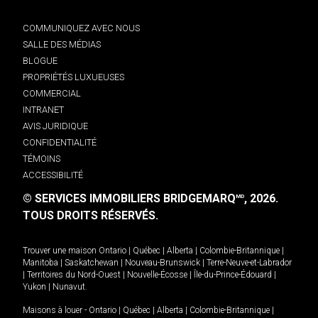
COMMUNIQUEZ AVEC NOUS
SALLE DES MÉDIAS
BLOGUE
PROPRIÉTÉS LUXUEUSES
COMMERCIAL
INTRANET
AVIS JURIDIQUE
CONFIDENTIALITÉ
TÉMOINS
ACCESSIBILITÉ
© SERVICES IMMOBILIERS BRIDGEMARQ
, 2026.
MD
TOUS DROITS RÉSERVÉS.
Trouver une maison
Ontario
|
Québec
|
Alberta
|
Colombie-Britannique
|
Manitoba
|
Saskatchewan
|
Nouveau-Brunswick
|
Terre-Neuve-et-Labrador
|
Territoires du Nord-Ouest
|
Nouvelle-Écosse
|
Île-du-Prince-Édouard
|
Yukon
|
Nunavut
.
Maisons à louer -
Ontario
|
Québec
|
Alberta
|
Colombie-Britannique
|