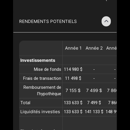
RENDEMENTS POTENTIELS
Année
1
Année
2
Année
3
A
Investissements
Mise de fonds
114 980 $
-
-
Frais de transaction
11 498 $
-
-
Remboursement de
7 155 $
7 499 $
7 860 $
l’hypothèque
Total
133 633 $
7 499 $
7 860 $
Liquidités investies
133 633 $
141 133 $
148 993 $
1