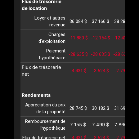
Flux de trésorerie
de location
Loyer et autres
36 084 $
37 166 $
38 281 $
3
revenue
Charges
-11 880 $
-12 154 $
-12 436 $
-
d'exploitation
Paiement
-28 635 $
-28 635 $
-28 635 $
-
hypothécaire
Flux de trésorerie
-4 431 $
-3 624 $
-2 790 $
-
net
Rendements
Appréciation du prix
28 745 $
30 182 $
31 691 $
3
de la propriété
Remboursement de
7 155 $
7 499 $
7 860 $
l’hypothèque
Flux de trésorerie net
-4 431 $
-3 624 $
-2 790 $
-