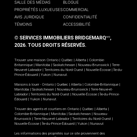
SALLE DES MÉDIAS
BLOGUE
PROPRIÉTÉS LUXUEUSES
COMMERCIAL
AVIS JURIDIQUE
CONFIDENTIALITÉ
TÉMOINS
ACCESSIBILITÉ
© SERVICES IMMOBILIERS BRIDGEMARQ
,
MD
2026.
TOUS DROITS RÉSERVÉS.
Trouver une maison
Ontario
|
Québec
|
Alberta
|
Colombie-
Britannique
|
Manitoba
|
Saskatchewan
|
Nouveau-Brunswick
|
Terre-
Neuve-et-Labrador
|
Territoires du Nord-Ouest
|
Nouvelle-Écosse
|
Île-du-
Prince-Édouard
|
Yukon
|
Nunavut
.
Maisons à louer -
Ontario
|
Québec
|
Alberta
|
Colombie-Britannique
|
Manitoba
|
Saskatchewan
|
Nouveau-Brunswick
|
Terre-Neuve-et-
Labrador
|
Territoires du Nord-Ouest
|
Nouvelle-Écosse
|
Île-du-Prince-
Édouard
|
Yukon
|
Nunavut
.
Trouver des agents et courtiers en
Ontario
|
Québec
|
Alberta
|
Colombie-Britannique
|
Manitoba
|
Saskatchewan
|
Nouveau-
Brunswick
|
Terre-Neuve-et-Labrador
|
Territoires du Nord-Ouest
|
Nouvelle-Écosse
|
Île-du-Prince-Édouard
|
Yukon
|
Nunavut
Les informations des propriétés sur ce site proviennent des