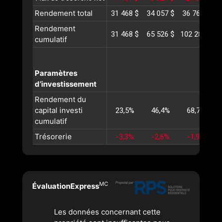
Rendement total
31 468 $
34 057 $
36 760 $
3
Rendement
31 468 $
65 526 $
102 287 $
1
cumulatif
Paramètres
d’investissement
Rendement du
capital investi
23,5%
46,4%
68,7%
cumulatif
Trésorerie
-3,3%
-2,6%
-1,9%
MC
ÉvaluationExpress
Les données concernant cette