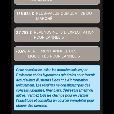
PLUS-VALUE CUMULATIVE DU
158 834 $
MARCHÉ
REVENUS NETS D'EXPLOITATION
27 753 $
POUR L'ANNÉE
5
RENDEMENT ANNUEL DES
-0,6%
LIQUIDITÉS POUR L'ANNÉE
5
Cette calculatrice utilise les données saisies par
l’utilisateur et des hypothèses générales pour fournir
des résultats illustratifs à des fins d'information
uniquement. Les résultats ne constituent pas des
conseils juridiques, financiers, d'investissement ou
autres. Vérifiez tous les champs pour en vérifier
l’exactitude et consultez un courtier immobilier pour
obtenir des conseils.