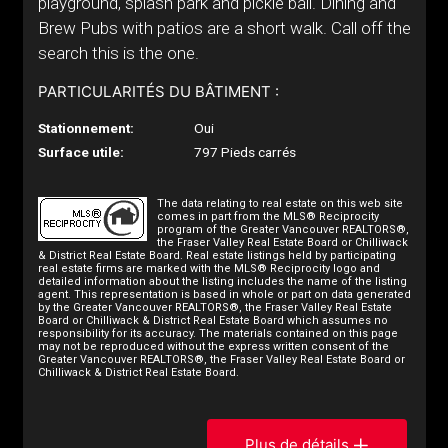
playground, splash park and pickle ball. Dining and
Brew Pubs with patios are a short walk. Call off the
search this is the one.
PARTICULARITÉS DU BÂTIMENT :
Stationnement:
Oui
Surface utile:
797 Pieds carrés
The data relating to real estate on this web site
comes in part from the MLS® Reciprocity
program of the Greater Vancouver REALTORS®,
the Fraser Valley Real Estate Board or Chilliwack
& District Real Estate Board. Real estate listings held by participating
real estate firms are marked with the MLS® Reciprocity logo and
detailed information about the listing includes the name of the listing
agent. This representation is based in whole or part on data generated
by the Greater Vancouver REALTORS®, the Fraser Valley Real Estate
Board or Chilliwack & District Real Estate Board which assumes no
responsibility for its accuracy. The materials contained on this page
may not be reproduced without the express written consent of the
Greater Vancouver REALTORS®, the Fraser Valley Real Estate Board or
Chilliwack & District Real Estate Board.
Plus de détails