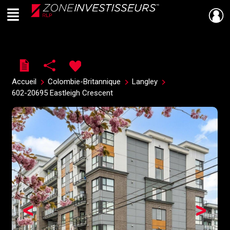
Menu
Live
En Direct
Accueil
Colombie-Britannique
Langley
602-20695 Eastleigh Crescent
<
>