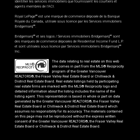
identifier les services immobiliers que fournissent les courtiers et
agents membres de l'ACI.
Royal LePage
est une marque de commerce déposée de la Banque
MD
Royale du Canada, utilisée sous licence par les Services immobiliers
Bridgemarq
.
MD
Bridgemarq
et ses logos / Services immobiliers Bridgemarq
sont
MD
MD
des marques de commerce déposées de Residential Income Fund L.P.
et sont utilisées sous licence par Services immobiliers Bridgemarq
MD
Inc.
The data relating to real estate on this web
site comes in part from the MLS® Reciprocity
program of the Greater Vancouver
REALTORS®, the Fraser Valley Real Estate Board or Chilliwack &
District Real Estate Board. Real estate listings held by participating
real estate firms are marked with the MLS® Reciprocity logo and
detailed information about the listing includes the name of the
listing agent. This representation is based in whole or part on data
generated by the Greater Vancouver REALTORS®, the Fraser Valley
Real Estate Board or Chilliwack & District Real Estate Board which
assumes no responsibility for its accuracy. The materials contained
on this page may not be reproduced without the express written
consent of the Greater Vancouver REALTORS®, the Fraser Valley Real
Estate Board or Chilliwack & District Real Estate Board.