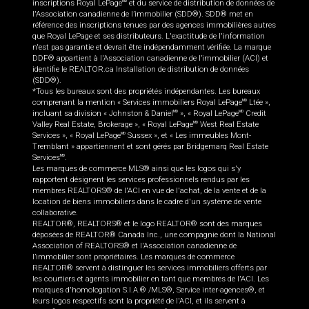
inscriptions Royal LePage
et du service de distribution de données de
MD
l'Association canadienne de l’immobilier (SDD®). SDD® met en
référence des inscriptions tenues par des agences immobilières autres
que Royal LePage et ses distributeurs. L'exactitude de l'information
n'est pas garantie et devrait être indépendamment vérifiée. La marque
DDF® appartient à l'Association canadienne de l’immobilier (ACI) et
identifie le REALTOR.ca Installation de distribution de données
(SDD®).
*Tous les bureaux sont des propriétés indépendantes. Les bureaux
comprenant la mention « Services immobiliers Royal LePage
Ltée »,
MD
incluant sa division « Johnston & Daniel
», « Royal LePage
Credit
MD
MD
Valley Real Estate, Brokerage », « Royal LePage
West Real Estate
MD
Services », « Royal LePage
Sussex », et « Les immeubles Mont-
MD
Tremblant » appartiennent et sont gérés par Bridgemarq Real Estate
Services
.
MD
Les marques de commerce MLS® ainsi que les logos qui s'y
rapportent désignent les services professionnels rendus par les
membres REALTORS® de l'ACI en vue de l'achat, de la vente et de la
location de biens immobiliers dans le cadre d'un système de vente
collaborative.
REALTOR®, REALTORS® et le logo REALTOR® sont des marques
déposées de REALTOR® Canada Inc., une compagnie dont la National
Association of REALTORS® et l'Association canadienne de
l’immobilier sont propriétaires. Les marques de commerce
REALTOR® servent à distinguer les services immobiliers offerts par
les courtiers et agents immobilier en tant que membres de l'ACI. Les
marques d'homologation S.I.A.® /MLS®, Service inter-agences®, et
leurs logos respectifs sont la propriété de l'ACI, et ils servent à