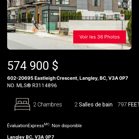
Voir les 36 Photos
574 900
$
602-20695 Eastleigh Crescent, Langley, BC, V3A 0P7
NO. MLS® R3114896
2 Chambres
2
Salles de bain
797
FEE
MC
ÉvaluationExpress
:
Non disponible
Langley BC, V3A 0P7