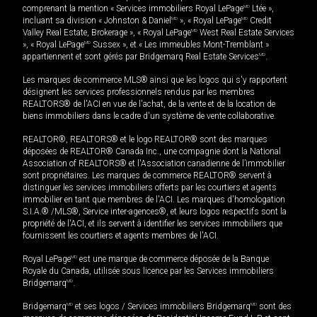
comprenant la mention « Services immobiliers Royal LePage
MD
Ltée »,
incluant sa division « Johnston & Daniel
MD
», « Royal LePage
MD
Credit
Valley Real Estate, Brokerage », « Royal LePage
MD
West Real Estate Services
», « Royal LePage
MD
Sussex », et « Les immeubles Mont-Tremblant »
appartiennent et sont gérés par Bridgemarq Real Estate Services
MD
.
Les marques de commerce MLS® ainsi que les logos qui s'y rapportent
désignent les services professionnels rendus par les membres
REALTORS® de l'ACI en vue de l'achat, de la vente et de la location de
biens immobiliers dans le cadre d'un système de vente collaborative.
REALTOR®, REALTORS® et le logo REALTOR® sont des marques
déposées de REALTOR® Canada Inc., une compagnie dont la National
Association of REALTORS® et l'Association canadienne de l’immobilier
sont propriétaires. Les marques de commerce REALTOR® servent à
distinguer les services immobiliers offerts par les courtiers et agents
immobilier en tant que membres de l'ACI. Les marques d'homologation
S.I.A.® /MLS®, Service inter-agences®, et leurs logos respectifs sont la
propriété de l'ACI, et ils servent à identifier les services immobiliers que
fournissent les courtiers et agents membres de l'ACI.
Royal LePage
MD
est une marque de commerce déposée de la Banque
Royale du Canada, utilisée sous licence par les Services immobiliers
Bridgemarq
MD
.
Bridgemarq
MD
et ses logos / Services immobiliers Bridgemarq
MD
sont des