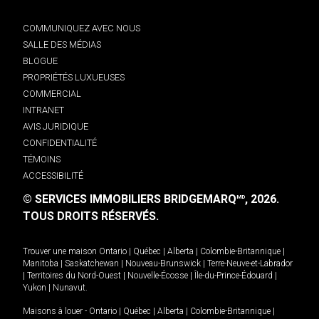
COMMUNIQUEZ AVEC NOUS
SALLE DES MÉDIAS
BLOGUE
PROPRIÉTÉS LUXUEUSES
COMMERCIAL
INTRANET
AVIS JURIDIQUE
CONFIDENTIALITÉ
TÉMOINS
ACCESSIBILITÉ
© SERVICES IMMOBILIERS BRIDGEMARQ
, 2026.
MD
TOUS DROITS RÉSERVÉS.
Trouver une maison
Ontario
|
Québec
|
Alberta
|
Colombie-Britannique
|
Manitoba
|
Saskatchewan
|
Nouveau-Brunswick
|
Terre-Neuve-et-Labrador
|
Territoires du Nord-Ouest
|
Nouvelle-Écosse
|
Île-du-Prince-Édouard
|
Yukon
|
Nunavut
.
Maisons à louer -
Ontario
|
Québec
|
Alberta
|
Colombie-Britannique
|