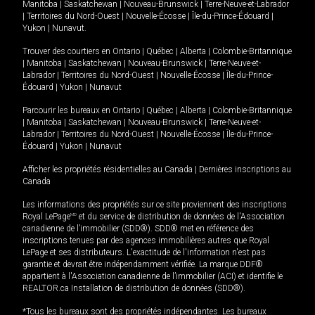
Manitoba
|
Saskatchewan
|
Nouveau-Brunswick
|
Terre-Neuve-et-Labrador
|
Territoires du Nord-Ouest
|
Nouvelle-Écosse
|
Île-du-Prince-Édouard
|
Yukon
|
Nunavut
.
Trouver des courtiers en
Ontario
|
Québec
|
Alberta
|
Colombie-Britannique
|
Manitoba
|
Saskatchewan
|
Nouveau-Brunswick
|
Terre-Neuve-et-
Labrador
|
Territoires du Nord-Ouest
|
Nouvelle-Écosse
|
Île-du-Prince-
Édouard
|
Yukon
|
Nunavut
Parcourir les bureaux en
Ontario
|
Québec
|
Alberta
|
Colombie-Britannique
|
Manitoba
|
Saskatchewan
|
Nouveau-Brunswick
|
Terre-Neuve-et-
Labrador
|
Territoires du Nord-Ouest
|
Nouvelle-Écosse
|
Île-du-Prince-
Édouard
|
Yukon
|
Nunavut
Afficher les propriétés résidentielles au Canada
|
Dernières inscriptions au
Canada
Les informations des propriétés sur ce site proviennent des inscriptions
Royal LePage
MD
et du service de distribution de données de l'Association
canadienne de l’immobilier (SDD®). SDD® met en référence des
inscriptions tenues par des agences immobilières autres que Royal
LePage et ses distributeurs. L'exactitude de l'information n'est pas
garantie et devrait être indépendamment vérifiée. La marque DDF®
appartient à l'Association canadienne de l’immobilier (ACI) et identifie le
REALTOR.ca Installation de distribution de données (SDD®).
*Tous les bureaux sont des propriétés indépendantes. Les bureaux