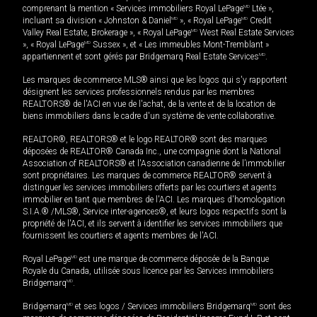
comprenant la mention « Services immobiliers Royal LePage
MD
Ltée »,
incluant sa division « Johnston & Daniel
MD
», « Royal LePage
MD
Credit
Valley Real Estate, Brokerage », « Royal LePage
MD
West Real Estate Services
», « Royal LePage
MD
Sussex », et « Les immeubles Mont-Tremblant »
appartiennent et sont gérés par Bridgemarq Real Estate Services
MD
.
Les marques de commerce MLS® ainsi que les logos qui s'y rapportent
désignent les services professionnels rendus par les membres
REALTORS® de l'ACI en vue de l'achat, de la vente et de la location de
biens immobiliers dans le cadre d'un système de vente collaborative.
REALTOR®, REALTORS® et le logo REALTOR® sont des marques
déposées de REALTOR® Canada Inc., une compagnie dont la National
Association of REALTORS® et l'Association canadienne de l’immobilier
sont propriétaires. Les marques de commerce REALTOR® servent à
distinguer les services immobiliers offerts par les courtiers et agents
immobilier en tant que membres de l'ACI. Les marques d'homologation
S.I.A.® /MLS®, Service inter-agences®, et leurs logos respectifs sont la
propriété de l'ACI, et ils servent à identifier les services immobiliers que
fournissent les courtiers et agents membres de l'ACI.
Royal LePage
MD
est une marque de commerce déposée de la Banque
Royale du Canada, utilisée sous licence par les Services immobiliers
Bridgemarq
MD
.
Bridgemarq
MD
et ses logos / Services immobiliers Bridgemarq
MD
sont des