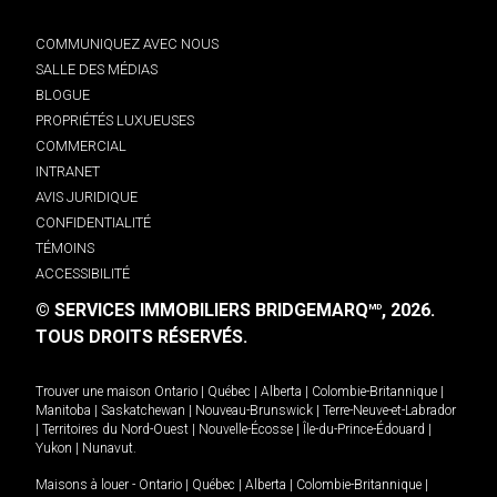
COMMUNIQUEZ AVEC NOUS
SALLE DES MÉDIAS
BLOGUE
PROPRIÉTÉS LUXUEUSES
COMMERCIAL
INTRANET
AVIS JURIDIQUE
CONFIDENTIALITÉ
TÉMOINS
ACCESSIBILITÉ
© SERVICES IMMOBILIERS BRIDGEMARQ
, 2026.
MD
TOUS DROITS RÉSERVÉS.
Trouver une maison
Ontario
|
Québec
|
Alberta
|
Colombie-Britannique
|
Manitoba
|
Saskatchewan
|
Nouveau-Brunswick
|
Terre-Neuve-et-Labrador
|
Territoires du Nord-Ouest
|
Nouvelle-Écosse
|
Île-du-Prince-Édouard
|
Yukon
|
Nunavut
.
Maisons à louer -
Ontario
|
Québec
|
Alberta
|
Colombie-Britannique
|