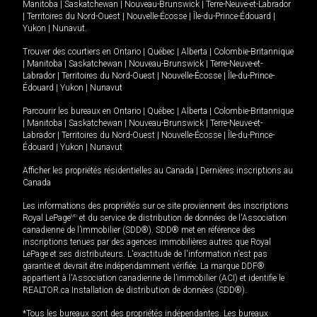
Manitoba
|
Saskatchewan
|
Nouveau-Brunswick
|
Terre-Neuve-et-Labrador
|
Territoires du Nord-Ouest
|
Nouvelle-Écosse
|
Île-du-Prince-Édouard
|
Yukon
|
Nunavut
.
Trouver des courtiers en
Ontario
|
Québec
|
Alberta
|
Colombie-Britannique
|
Manitoba
|
Saskatchewan
|
Nouveau-Brunswick
|
Terre-Neuve-et-
Labrador
|
Territoires du Nord-Ouest
|
Nouvelle-Écosse
|
Île-du-Prince-
Édouard
|
Yukon
|
Nunavut
Parcourir les bureaux en
Ontario
|
Québec
|
Alberta
|
Colombie-Britannique
|
Manitoba
|
Saskatchewan
|
Nouveau-Brunswick
|
Terre-Neuve-et-
Labrador
|
Territoires du Nord-Ouest
|
Nouvelle-Écosse
|
Île-du-Prince-
Édouard
|
Yukon
|
Nunavut
Afficher les propriétés résidentielles au Canada
|
Dernières inscriptions au
Canada
Les informations des propriétés sur ce site proviennent des inscriptions
Royal LePage
MD
et du service de distribution de données de l'Association
canadienne de l’immobilier (SDD®). SDD® met en référence des
inscriptions tenues par des agences immobilières autres que Royal
LePage et ses distributeurs. L'exactitude de l'information n'est pas
garantie et devrait être indépendamment vérifiée. La marque DDF®
appartient à l'Association canadienne de l’immobilier (ACI) et identifie le
REALTOR.ca Installation de distribution de données (SDD®).
*Tous les bureaux sont des propriétés indépendantes. Les bureaux