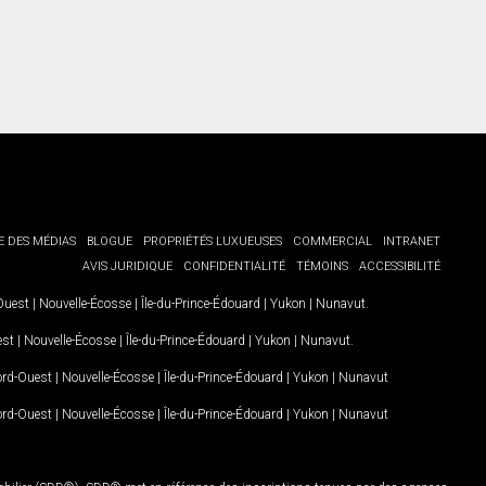
E DES MÉDIAS
BLOGUE
PROPRIÉTÉS LUXUEUSES
COMMERCIAL
INTRANET
AVIS JURIDIQUE
CONFIDENTIALITÉ
TÉMOINS
ACCESSIBILITÉ
-Ouest
|
Nouvelle-Écosse
|
Île-du-Prince-Édouard
|
Yukon
|
Nunavut
.
est
|
Nouvelle-Écosse
|
Île-du-Prince-Édouard
|
Yukon
|
Nunavut
.
Nord-Ouest
|
Nouvelle-Écosse
|
Île-du-Prince-Édouard
|
Yukon
|
Nunavut
Nord-Ouest
|
Nouvelle-Écosse
|
Île-du-Prince-Édouard
|
Yukon
|
Nunavut