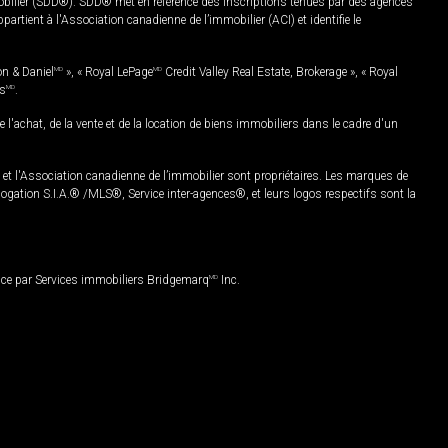
mobilier (SDD®). SDD® met en référence des inscriptions tenues par des agences
rtient à l'Association canadienne de l’immobilier (ACI) et identifie le
on & Daniel
MD
», « Royal LePage
MD
Credit Valley Real Estate, Brokerage », « Royal
es
MD
.
chat, de la vente et de la location de biens immobiliers dans le cadre d'un
Association canadienne de l’immobilier sont propriétaires. Les marques de
ation S.I.A.® /MLS®, Service inter-agences®, et leurs logos respectifs sont la
nce par Services immobiliers Bridgemarq
MD
Inc.