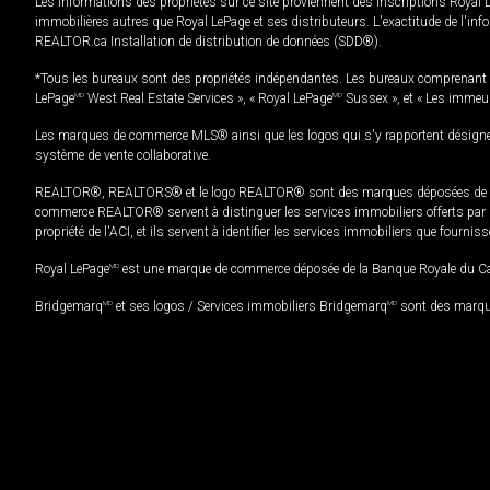
Les informations des propriétés sur ce site proviennent des inscriptions Royal 
immobilières autres que Royal LePage et ses distributeurs. L'exactitude de l'info
REALTOR.ca Installation de distribution de données (SDD®).
*Tous les bureaux sont des propriétés indépendantes. Les bureaux comprenant 
LePage
MD
West Real Estate Services », « Royal LePage
MD
Sussex », et « Les immeu
Les marques de commerce MLS® ainsi que les logos qui s'y rapportent désignent
système de vente collaborative.
REALTOR®, REALTORS® et le logo REALTOR® sont des marques déposées de REAL
commerce REALTOR® servent à distinguer les services immobiliers offerts par le
propriété de l'ACI, et ils servent à identifier les services immobiliers que fourni
Royal LePage
MD
est une marque de commerce déposée de la Banque Royale du Cana
Bridgemarq
MD
et ses logos / Services immobiliers Bridgemarq
MD
sont des marque