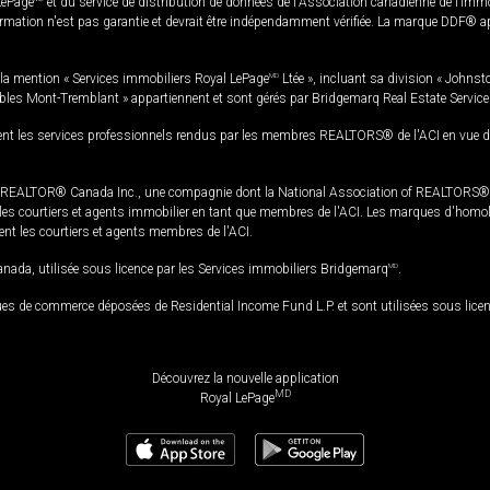
LePage
et du service de distribution de données de l'Association canadienne de l’im
rmation n'est pas garantie et devrait être indépendamment vérifiée. La marque DDF® appa
la mention « Services immobiliers Royal LePage
MD
Ltée », incluant sa division « Johnst
bles Mont-Tremblant » appartiennent et sont gérés par Bridgemarq Real Estate Servic
 les services professionnels rendus par les membres REALTORS® de l'ACI en vue de l'a
TOR® Canada Inc., une compagnie dont la National Association of REALTORS® et l'
s courtiers et agents immobilier en tant que membres de l'ACI. Les marques d'homolog
ssent les courtiers et agents membres de l'ACI.
da, utilisée sous licence par les Services immobiliers Bridgemarq
MD
.
s de commerce déposées de Residential Income Fund L.P. et sont utilisées sous lice
Découvrez la nouvelle application
MD
Royal LePage