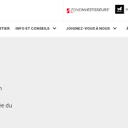
ZoneInvestisseurs RLP
RTIER
INFO ET CONSEILS
JOIGNEZ-VOUS À NOUS
h
rée du