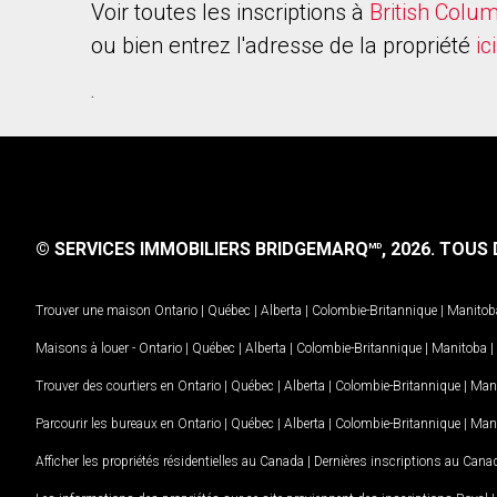
Voir toutes les inscriptions à
British Colu
ou bien entrez l'adresse de la propriété
ici
.
© SERVICES IMMOBILIERS BRIDGEMARQ
, 2026.
TOUS D
MD
Trouver une maison
Ontario
|
Québec
|
Alberta
|
Colombie-Britannique
|
Manitob
Maisons à louer -
Ontario
|
Québec
|
Alberta
|
Colombie-Britannique
|
Manitoba
|
Trouver des courtiers en
Ontario
|
Québec
|
Alberta
|
Colombie-Britannique
|
Man
Parcourir les bureaux en
Ontario
|
Québec
|
Alberta
|
Colombie-Britannique
|
Man
Afficher les propriétés résidentielles au Canada
|
Dernières inscriptions au Cana