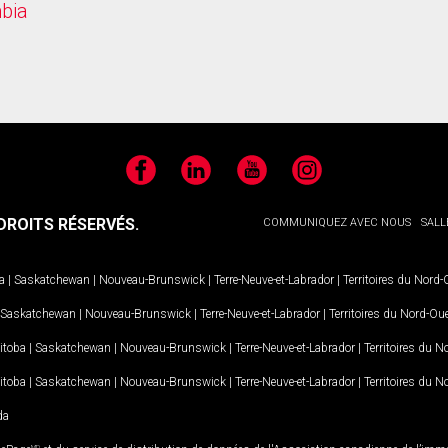
mbia
Facebook
LinkedIn
YouTube
Instagram
ROITS RÉSERVÉS.
COMMUNIQUEZ AVEC NOUS
SALL
a
|
Saskatchewan
|
Nouveau-Brunswick
|
Terre-Neuve-et-Labrador
|
Territoires du Nord
Saskatchewan
|
Nouveau-Brunswick
|
Terre-Neuve-et-Labrador
|
Territoires du Nord-Ou
itoba
|
Saskatchewan
|
Nouveau-Brunswick
|
Terre-Neuve-et-Labrador
|
Territoires du 
itoba
|
Saskatchewan
|
Nouveau-Brunswick
|
Terre-Neuve-et-Labrador
|
Territoires du 
da
MD