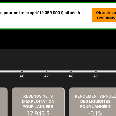
REVENUS NETS
RENDEMENT ANNUEL
D'EXPLOITATION
DES LIQUIDITÉS
POUR L'ANNÉE
5
POUR L'ANNÉE
5
17 943 $
-0,1%