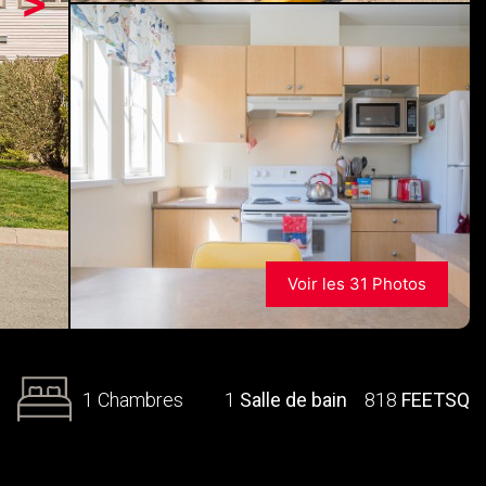
>
Voir les 31 Photos
1 Chambres
1
Salle de bain
818
FEETSQ