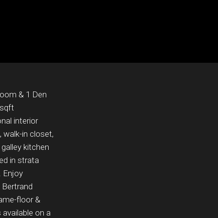
droom & 1 Den
 sqft
nal interior
 walk-in closet,
galley kitchen
ed in strata
. Enjoy
 Bertrand
same-floor &
 available on a