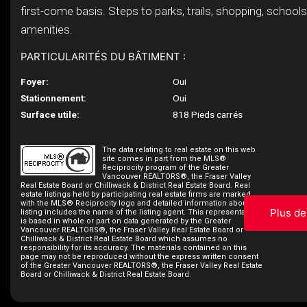
first-come basis. Steps to parks, trails, shopping, school
amenities.
PARTICULARITÉS DU BÂTIMENT :
Foyer:
Oui
Stationnement:
Oui
Surface utile:
818 Pieds carrés
The data relating to real estate on this web
site comes in part from the MLS®
Reciprocity program of the Greater
Vancouver REALTORS®, the Fraser Valley
Real Estate Board or Chilliwack & District Real Estate Board. Real
estate listings held by participating real estate firms are marked
with the MLS® Reciprocity logo and detailed information about the
Plus de
listing includes the name of the listing agent. This representation
is based in whole or part on data generated by the Greater
Vancouver REALTORS®, the Fraser Valley Real Estate Board or
Chilliwack & District Real Estate Board which assumes no
responsibility for its accuracy. The materials contained on this
page may not be reproduced without the express written consent
of the Greater Vancouver REALTORS®, the Fraser Valley Real Estate
Board or Chilliwack & District Real Estate Board.