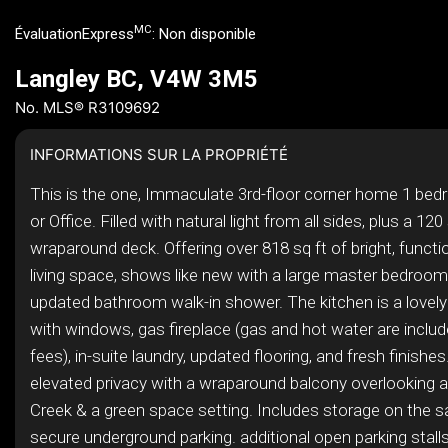
MC
ÉvaluationExpress
:
Non disponible
Langley BC, V4W 3M5
No. MLS® R3109692
INFORMATIONS SUR LA PROPRIÉTÉ
This is the one, Immaculate 3rd-floor corner home 1 be
or Office. Filled with natural light from all sides, plus a 120
wraparound deck. Offering over 818 sq ft of bright, functio
living space, shows like new with a large master bedroom,
updated bathroom walk-in shower. The kitchen is a lovely 
with windows, gas fireplace (gas and hot water are includ
fees), in-suite laundry, updated flooring, and fresh finishes
elevated privacy with a wraparound balcony overlooking a
Creek & a green space setting. Includes storage on the 
secure underground parking. additional open parking stalls