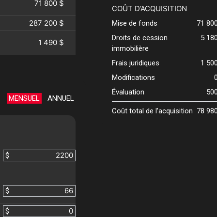
71 800 $
COÛT D’ACQUISITION
287 200 $
Mise de fonds
71 80
Droits de cession
5 18
1 490 $
immobilière
Frais juridiques
1 50
Modifications
Évaluation
50
MENSUEL
ANNUEL
Coût total de l’acquisition
78 98
$
$
$