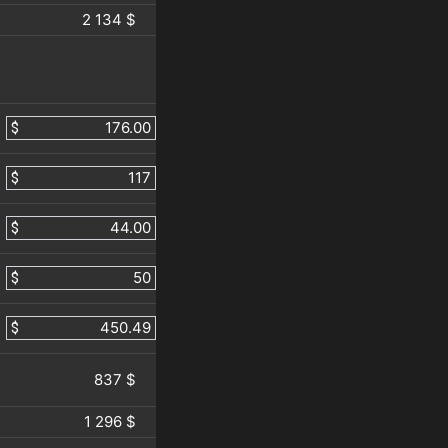
2 134 $
$
$
$
$
$
837 $
1 296 $