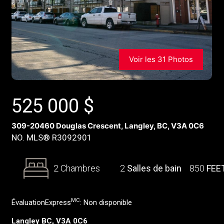
Voir les 31 Photos
525 000
$
309-20460 Douglas Crescent, Langley, BC, V3A 0C6
NO. MLS® R3092901
2 Chambres
2
Salles de bain
850
FEE
MC
ÉvaluationExpress
:
Non disponible
Langley BC, V3A 0C6