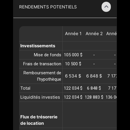
RENDEMENTS POTENTIELS
Année
1
Année
2
Année
3
A
Investissements
Mise de fonds
105 000 $
-
-
Frais de transaction
10 500 $
-
-
Remboursement de
6 534 $
6 848 $
7 177 $
l’hypothèque
Total
122 034 $
6 848 $
7 177 $
Liquidités investies
122 034 $
128 883 $
136 061 $
1
Flux de trésorerie
de location