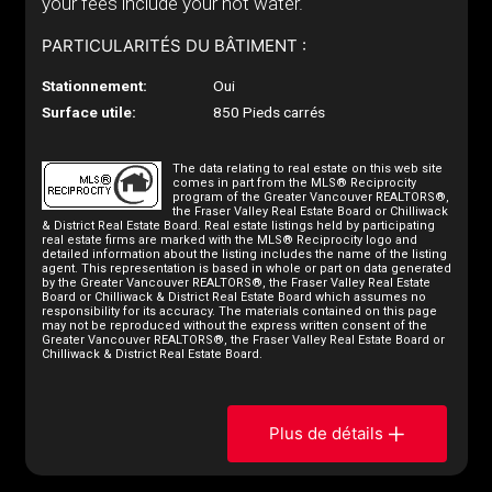
your fees include your hot water.
PARTICULARITÉS DU BÂTIMENT :
Stationnement:
Oui
Surface utile:
850 Pieds carrés
The data relating to real estate on this web site
comes in part from the MLS® Reciprocity
program of the Greater Vancouver REALTORS®,
the Fraser Valley Real Estate Board or Chilliwack
& District Real Estate Board. Real estate listings held by participating
real estate firms are marked with the MLS® Reciprocity logo and
detailed information about the listing includes the name of the listing
agent. This representation is based in whole or part on data generated
by the Greater Vancouver REALTORS®, the Fraser Valley Real Estate
Board or Chilliwack & District Real Estate Board which assumes no
responsibility for its accuracy. The materials contained on this page
may not be reproduced without the express written consent of the
Greater Vancouver REALTORS®, the Fraser Valley Real Estate Board or
Chilliwack & District Real Estate Board.
Plus de détails