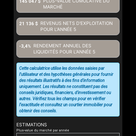
PLUS-VALUE CUMULATIVE DU
145 047 $
MARCHÉ
REVENUS NETS D'EXPLOITATION
21 136 $
POUR L'ANNÉE
5
RENDEMENT ANNUEL DES
-3,4%
LIQUIDITÉS POUR L'ANNÉE
5
Cette calculatrice utilise les données saisies par
l’utilisateur et des hypothèses générales pour fournir
des résultats illustratifs à des fins d'information
uniquement. Les résultats ne constituent pas des
conseils juridiques, financiers, d'investissement ou
autres. Vérifiez tous les champs pour en vérifier
l’exactitude et consultez un courtier immobilier pour
obtenir des conseils.
ESTIMATIONS
Plus-value du marché par année