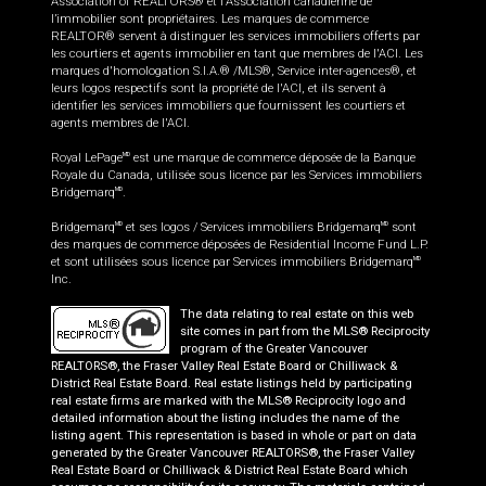
Association of REALTORS® et l'Association canadienne de
l’immobilier sont propriétaires. Les marques de commerce
REALTOR® servent à distinguer les services immobiliers offerts par
les courtiers et agents immobilier en tant que membres de l'ACI. Les
marques d'homologation S.I.A.® /MLS®, Service inter-agences®, et
leurs logos respectifs sont la propriété de l'ACI, et ils servent à
identifier les services immobiliers que fournissent les courtiers et
agents membres de l'ACI.
Royal LePage
est une marque de commerce déposée de la Banque
MD
Royale du Canada, utilisée sous licence par les Services immobiliers
Bridgemarq
.
MD
Bridgemarq
et ses logos / Services immobiliers Bridgemarq
sont
MD
MD
des marques de commerce déposées de Residential Income Fund L.P.
et sont utilisées sous licence par Services immobiliers Bridgemarq
MD
Inc.
The data relating to real estate on this web
site comes in part from the MLS® Reciprocity
program of the Greater Vancouver
REALTORS®, the Fraser Valley Real Estate Board or Chilliwack &
District Real Estate Board. Real estate listings held by participating
real estate firms are marked with the MLS® Reciprocity logo and
detailed information about the listing includes the name of the
listing agent. This representation is based in whole or part on data
generated by the Greater Vancouver REALTORS®, the Fraser Valley
Real Estate Board or Chilliwack & District Real Estate Board which