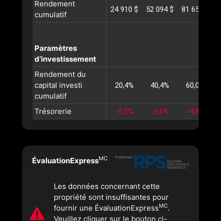
Rendement
24 910 $
52 094 $
81 654 $
1
cumulatif
Paramètres
d’investissement
Rendement du
capital investi
20,4%
40,4%
60,0%
cumulatif
Trésorerie
-6,5%
-5,6%
-4,8%
MC
ÉvaluationExpress
Les données concernant cette
propriété sont insuffisantes pour
MC
fournir une ÉvaluationExpress
.
Veuillez cliquer sur le bouton ci-