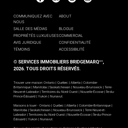
Facebook
LinkedIn
YouTube
Instagram
COMMUNIQUEZ AVEC
ABOUT
NOUS
SALLE DES MÉDIAS
BLOGUE
PROPRIÉTÉS LUXUEUSES
COMMERCIAL
AVIS JURIDIQUE
CONFIDENTIALITÉ
TÉMOINS
ACCESSIBILITÉ
© SERVICES IMMOBILIERS BRIDGEMARQ
,
MD
2026.
TOUS DROITS RÉSERVÉS.
Trouver une maison
Ontario
|
Québec
|
Alberta
|
Colombie-
Britannique
|
Manitoba
|
Saskatchewan
|
Nouveau-Brunswick
|
Terre-
Neuve-et-Labrador
|
Territoires du Nord-Ouest
|
Nouvelle-Écosse
|
Île-du-
Prince-Édouard
|
Yukon
|
Nunavut
.
Maisons à louer -
Ontario
|
Québec
|
Alberta
|
Colombie-Britannique
|
Manitoba
|
Saskatchewan
|
Nouveau-Brunswick
|
Terre-Neuve-et-
Labrador
|
Territoires du Nord-Ouest
|
Nouvelle-Écosse
|
Île-du-Prince-
Édouard
|
Yukon
|
Nunavut
.