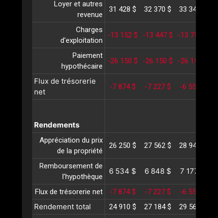
Loyer et autres
31 428 $
32 370 $
33 341 $
3
revenue
Charges
-13 152 $
-13 447 $
-13 750 $
-
d'exploitation
Paiement
-26 150 $
-26 150 $
-26 150 $
-
hypothécaire
Flux de trésorerie
-7 874 $
-7 227 $
-6 558 $
-
net
Rendements
Appréciation du prix
26 250 $
27 562 $
28 940 $
3
de la propriété
Remboursement de
6 534 $
6 848 $
7 177 $
l’hypothèque
Flux de trésorerie net
-7 874 $
-7 227 $
-6 558 $
-
Rendement total
24 910 $
27 184 $
29 560 $
3