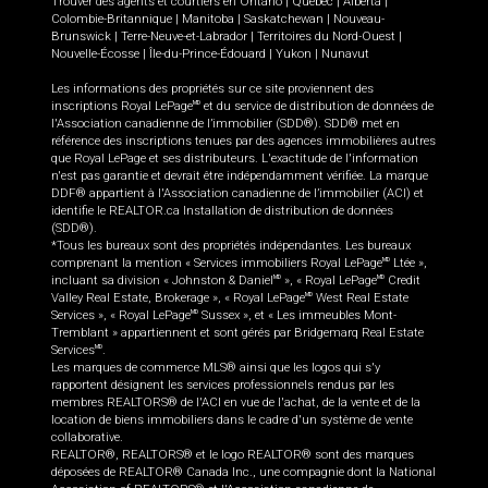
Trouver des agents et courtiers en
Ontario
|
Québec
|
Alberta
|
Colombie-Britannique
|
Manitoba
|
Saskatchewan
|
Nouveau-
Brunswick
|
Terre-Neuve-et-Labrador
|
Territoires du Nord-Ouest
|
Nouvelle-Écosse
|
Île-du-Prince-Édouard
|
Yukon
|
Nunavut
Les informations des propriétés sur ce site proviennent des
inscriptions Royal LePage
et du service de distribution de données de
MD
l'Association canadienne de l’immobilier (SDD®). SDD® met en
référence des inscriptions tenues par des agences immobilières autres
que Royal LePage et ses distributeurs. L'exactitude de l'information
n'est pas garantie et devrait être indépendamment vérifiée. La marque
DDF® appartient à l'Association canadienne de l’immobilier (ACI) et
identifie le REALTOR.ca Installation de distribution de données
(SDD®).
*Tous les bureaux sont des propriétés indépendantes. Les bureaux
comprenant la mention « Services immobiliers Royal LePage
Ltée »,
MD
incluant sa division « Johnston & Daniel
», « Royal LePage
Credit
MD
MD
Valley Real Estate, Brokerage », « Royal LePage
West Real Estate
MD
Services », « Royal LePage
Sussex », et « Les immeubles Mont-
MD
Tremblant » appartiennent et sont gérés par Bridgemarq Real Estate
Services
.
MD
Les marques de commerce MLS® ainsi que les logos qui s'y
rapportent désignent les services professionnels rendus par les
membres REALTORS® de l'ACI en vue de l'achat, de la vente et de la
location de biens immobiliers dans le cadre d'un système de vente
collaborative.
REALTOR®, REALTORS® et le logo REALTOR® sont des marques
déposées de REALTOR® Canada Inc., une compagnie dont la National