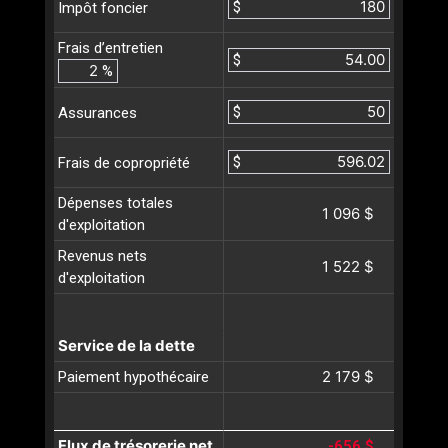
$
Impôt foncier
Frais d’entretien
$
%
$
Assurances
$
Frais de copropriété
Dépenses totales
1 096 $
d'exploitation
Revenus nets
1 522 $
d'exploitation
Service de la dette
2 179 $
Paiement hypothécaire
Flux de trésorerie net
-656 $