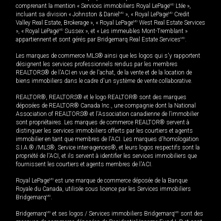
comprenant la mention « Services immobiliers Royal LePage
MD
Ltée »,
incluant sa division « Johnston & Daniel
MD
», « Royal LePage
MD
Credit
Valley Real Estate, Brokerage », « Royal LePage
MD
West Real Estate Services
», « Royal LePage
MD
Sussex », et « Les immeubles Mont-Tremblant »
appartiennent et sont gérés par Bridgemarq Real Estate Services
MD
.
Les marques de commerce MLS® ainsi que les logos qui s'y rapportent
désignent les services professionnels rendus par les membres
REALTORS® de l'ACI en vue de l'achat, de la vente et de la location de
biens immobiliers dans le cadre d'un système de vente collaborative.
REALTOR®, REALTORS® et le logo REALTOR® sont des marques
déposées de REALTOR® Canada Inc., une compagnie dont la National
Association of REALTORS® et l'Association canadienne de l’immobilier
sont propriétaires. Les marques de commerce REALTOR® servent à
distinguer les services immobiliers offerts par les courtiers et agents
immobilier en tant que membres de l'ACI. Les marques d'homologation
S.I.A.® /MLS®, Service inter-agences®, et leurs logos respectifs sont la
propriété de l'ACI, et ils servent à identifier les services immobiliers que
fournissent les courtiers et agents membres de l'ACI.
Royal LePage
MD
est une marque de commerce déposée de la Banque
Royale du Canada, utilisée sous licence par les Services immobiliers
Bridgemarq
MD
.
Bridgemarq
MD
et ses logos / Services immobiliers Bridgemarq
MD
sont des