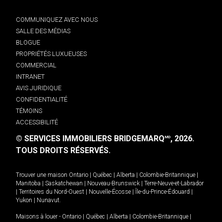
COMMUNIQUEZ AVEC NOUS
SALLE DES MÉDIAS
BLOGUE
PROPRIÉTÉS LUXUEUSES
COMMERCIAL
INTRANET
AVIS JURIDIQUE
CONFIDENTIALITÉ
TÉMOINS
ACCESSIBILITÉ
© SERVICES IMMOBILIERS BRIDGEMARQ
, 2026.
MD
TOUS DROITS RÉSERVÉS.
Trouver une maison
Ontario
|
Québec
|
Alberta
|
Colombie-Britannique
|
Manitoba
|
Saskatchewan
|
Nouveau-Brunswick
|
Terre-Neuve-et-Labrador
|
Territoires du Nord-Ouest
|
Nouvelle-Écosse
|
Île-du-Prince-Édouard
|
Yukon
|
Nunavut
.
Maisons à louer -
Ontario
|
Québec
|
Alberta
|
Colombie-Britannique
|