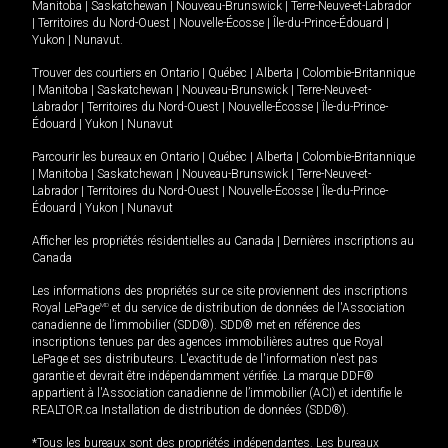
Manitoba
|
Saskatchewan
|
Nouveau-Brunswick
|
Terre-Neuve-et-Labrador
|
Territoires du Nord-Ouest
|
Nouvelle-Écosse
|
Île-du-Prince-Édouard
|
Yukon
|
Nunavut
.
Trouver des courtiers en
Ontario
|
Québec
|
Alberta
|
Colombie-Britannique
|
Manitoba
|
Saskatchewan
|
Nouveau-Brunswick
|
Terre-Neuve-et-
Labrador
|
Territoires du Nord-Ouest
|
Nouvelle-Écosse
|
Île-du-Prince-
Édouard
|
Yukon
|
Nunavut
Parcourir les bureaux en
Ontario
|
Québec
|
Alberta
|
Colombie-Britannique
|
Manitoba
|
Saskatchewan
|
Nouveau-Brunswick
|
Terre-Neuve-et-
Labrador
|
Territoires du Nord-Ouest
|
Nouvelle-Écosse
|
Île-du-Prince-
Édouard
|
Yukon
|
Nunavut
Afficher les propriétés résidentielles au Canada
|
Dernières inscriptions au
Canada
Les informations des propriétés sur ce site proviennent des inscriptions
Royal LePage
MD
et du service de distribution de données de l'Association
canadienne de l’immobilier (SDD®). SDD® met en référence des
inscriptions tenues par des agences immobilières autres que Royal
LePage et ses distributeurs. L'exactitude de l'information n'est pas
garantie et devrait être indépendamment vérifiée. La marque DDF®
appartient à l'Association canadienne de l’immobilier (ACI) et identifie le
REALTOR.ca Installation de distribution de données (SDD®).
*Tous les bureaux sont des propriétés indépendantes. Les bureaux