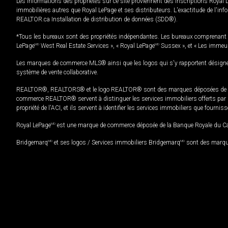
Les informations des propriétés sur ce site proviennent des inscriptions Royal 
immobilières autres que Royal LePage et ses distributeurs. L'exactitude de l'info
REALTOR.ca Installation de distribution de données (SDD®).
*Tous les bureaux sont des propriétés indépendantes. Les bureaux comprenant 
LePage
MD
West Real Estate Services », « Royal LePage
MD
Sussex », et « Les immeu
Les marques de commerce MLS® ainsi que les logos qui s'y rapportent désignent
système de vente collaborative.
REALTOR®, REALTORS® et le logo REALTOR® sont des marques déposées de REAL
commerce REALTOR® servent à distinguer les services immobiliers offerts par le
propriété de l'ACI, et ils servent à identifier les services immobiliers que fourni
Royal LePage
MD
est une marque de commerce déposée de la Banque Royale du Cana
Bridgemarq
MD
et ses logos / Services immobiliers Bridgemarq
MD
sont des marque