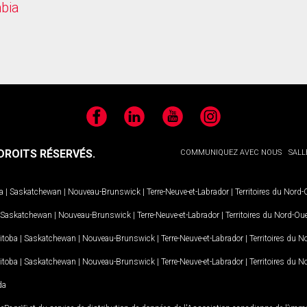
mbia
Facebook
LinkedIn
YouTube
Instagram
ROITS RÉSERVÉS.
COMMUNIQUEZ AVEC NOUS
SALL
a
|
Saskatchewan
|
Nouveau-Brunswick
|
Terre-Neuve-et-Labrador
|
Territoires du Nord
Saskatchewan
|
Nouveau-Brunswick
|
Terre-Neuve-et-Labrador
|
Territoires du Nord-Ou
itoba
|
Saskatchewan
|
Nouveau-Brunswick
|
Terre-Neuve-et-Labrador
|
Territoires du 
itoba
|
Saskatchewan
|
Nouveau-Brunswick
|
Terre-Neuve-et-Labrador
|
Territoires du 
da
MD