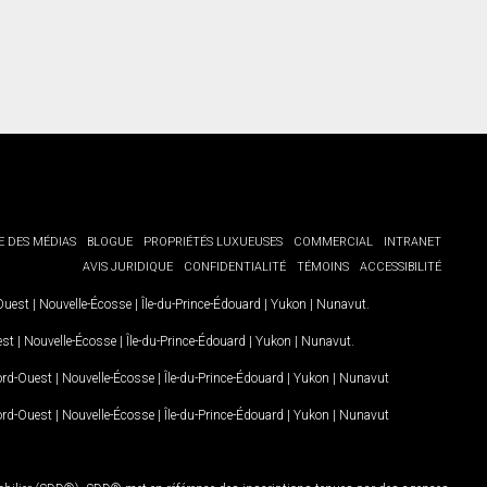
E DES MÉDIAS
BLOGUE
PROPRIÉTÉS LUXUEUSES
COMMERCIAL
INTRANET
AVIS JURIDIQUE
CONFIDENTIALITÉ
TÉMOINS
ACCESSIBILITÉ
-Ouest
|
Nouvelle-Écosse
|
Île-du-Prince-Édouard
|
Yukon
|
Nunavut
.
est
|
Nouvelle-Écosse
|
Île-du-Prince-Édouard
|
Yukon
|
Nunavut
.
Nord-Ouest
|
Nouvelle-Écosse
|
Île-du-Prince-Édouard
|
Yukon
|
Nunavut
Nord-Ouest
|
Nouvelle-Écosse
|
Île-du-Prince-Édouard
|
Yukon
|
Nunavut