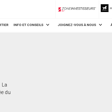
ZoneInvestisseurs RLP
RTIER
INFO ET CONSEILS
JOIGNEZ-VOUS À NOUS
. La
rée du