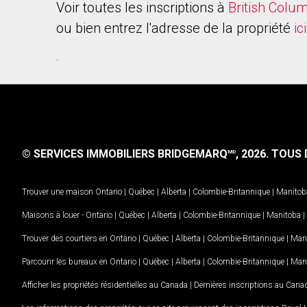
Voir toutes les inscriptions à
British Colu
ou bien entrez l'adresse de la propriété
ici
.
© SERVICES IMMOBILIERS BRIDGEMARQ
, 2026.
TOUS D
MD
Trouver une maison
Ontario
|
Québec
|
Alberta
|
Colombie-Britannique
|
Manitob
Maisons à louer -
Ontario
|
Québec
|
Alberta
|
Colombie-Britannique
|
Manitoba
|
Trouver des courtiers en
Ontario
|
Québec
|
Alberta
|
Colombie-Britannique
|
Man
Parcourir les bureaux en
Ontario
|
Québec
|
Alberta
|
Colombie-Britannique
|
Man
Afficher les propriétés résidentielles au Canada
|
Dernières inscriptions au Cana