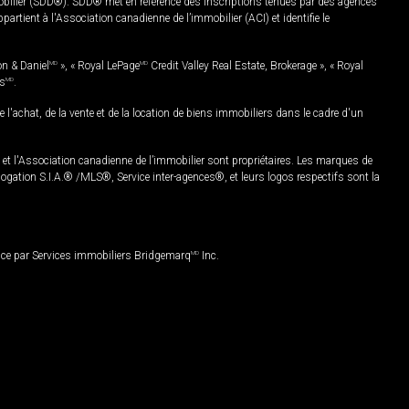
mobilier (SDD®). SDD® met en référence des inscriptions tenues par des agences
rtient à l'Association canadienne de l’immobilier (ACI) et identifie le
on & Daniel
MD
», « Royal LePage
MD
Credit Valley Real Estate, Brokerage », « Royal
es
MD
.
chat, de la vente et de la location de biens immobiliers dans le cadre d'un
Association canadienne de l’immobilier sont propriétaires. Les marques de
ation S.I.A.® /MLS®, Service inter-agences®, et leurs logos respectifs sont la
nce par Services immobiliers Bridgemarq
MD
Inc.