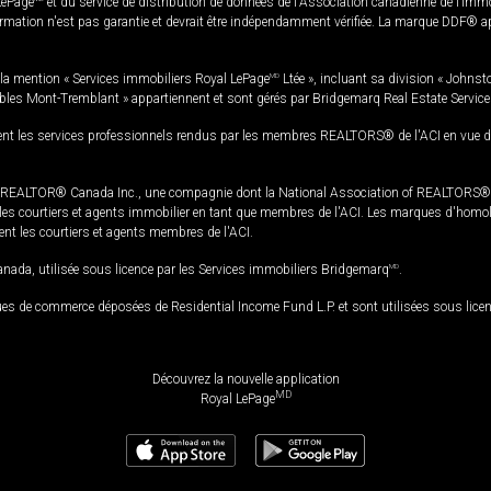
LePage
et du service de distribution de données de l'Association canadienne de l’im
rmation n'est pas garantie et devrait être indépendamment vérifiée. La marque DDF® appa
la mention « Services immobiliers Royal LePage
MD
Ltée », incluant sa division « Johnst
bles Mont-Tremblant » appartiennent et sont gérés par Bridgemarq Real Estate Servic
 les services professionnels rendus par les membres REALTORS® de l'ACI en vue de l'a
TOR® Canada Inc., une compagnie dont la National Association of REALTORS® et l'
s courtiers et agents immobilier en tant que membres de l'ACI. Les marques d'homolog
ssent les courtiers et agents membres de l'ACI.
da, utilisée sous licence par les Services immobiliers Bridgemarq
MD
.
s de commerce déposées de Residential Income Fund L.P. et sont utilisées sous lice
Découvrez la nouvelle application
MD
Royal LePage