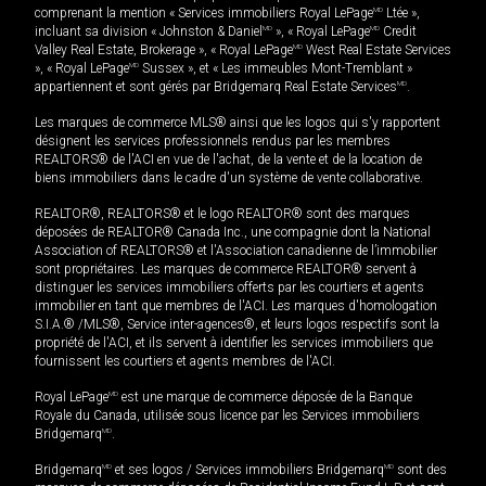
comprenant la mention « Services immobiliers Royal LePage
MD
Ltée »,
incluant sa division « Johnston & Daniel
MD
», « Royal LePage
MD
Credit
Valley Real Estate, Brokerage », « Royal LePage
MD
West Real Estate Services
», « Royal LePage
MD
Sussex », et « Les immeubles Mont-Tremblant »
appartiennent et sont gérés par Bridgemarq Real Estate Services
MD
.
Les marques de commerce MLS® ainsi que les logos qui s'y rapportent
désignent les services professionnels rendus par les membres
REALTORS® de l'ACI en vue de l'achat, de la vente et de la location de
biens immobiliers dans le cadre d'un système de vente collaborative.
REALTOR®, REALTORS® et le logo REALTOR® sont des marques
déposées de REALTOR® Canada Inc., une compagnie dont la National
Association of REALTORS® et l'Association canadienne de l’immobilier
sont propriétaires. Les marques de commerce REALTOR® servent à
distinguer les services immobiliers offerts par les courtiers et agents
immobilier en tant que membres de l'ACI. Les marques d'homologation
S.I.A.® /MLS®, Service inter-agences®, et leurs logos respectifs sont la
propriété de l'ACI, et ils servent à identifier les services immobiliers que
fournissent les courtiers et agents membres de l'ACI.
Royal LePage
MD
est une marque de commerce déposée de la Banque
Royale du Canada, utilisée sous licence par les Services immobiliers
Bridgemarq
MD
.
Bridgemarq
MD
et ses logos / Services immobiliers Bridgemarq
MD
sont des