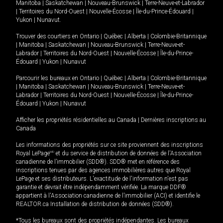
Manitoba
|
Saskatchewan
|
Nouveau-Brunswick
|
Terre-Neuve-et-Labrador
|
Territoires du Nord-Ouest
|
Nouvelle-Écosse
|
Île-du-Prince-Édouard
|
Yukon
|
Nunavut
.
Trouver des courtiers en
Ontario
|
Québec
|
Alberta
|
Colombie-Britannique
|
Manitoba
|
Saskatchewan
|
Nouveau-Brunswick
|
Terre-Neuve-et-
Labrador
|
Territoires du Nord-Ouest
|
Nouvelle-Écosse
|
Île-du-Prince-
Édouard
|
Yukon
|
Nunavut
Parcourir les bureaux en
Ontario
|
Québec
|
Alberta
|
Colombie-Britannique
|
Manitoba
|
Saskatchewan
|
Nouveau-Brunswick
|
Terre-Neuve-et-
Labrador
|
Territoires du Nord-Ouest
|
Nouvelle-Écosse
|
Île-du-Prince-
Édouard
|
Yukon
|
Nunavut
Afficher les propriétés résidentielles au Canada
|
Dernières inscriptions au
Canada
Les informations des propriétés sur ce site proviennent des inscriptions
Royal LePage
MD
et du service de distribution de données de l'Association
canadienne de l’immobilier (SDD®). SDD® met en référence des
inscriptions tenues par des agences immobilières autres que Royal
LePage et ses distributeurs. L'exactitude de l'information n'est pas
garantie et devrait être indépendamment vérifiée. La marque DDF®
appartient à l'Association canadienne de l’immobilier (ACI) et identifie le
REALTOR.ca Installation de distribution de données (SDD®).
*Tous les bureaux sont des propriétés indépendantes. Les bureaux