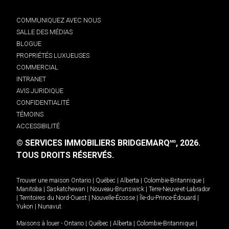
COMMUNIQUEZ AVEC NOUS
SALLE DES MÉDIAS
BLOGUE
PROPRIÉTÉS LUXUEUSES
COMMERCIAL
INTRANET
AVIS JURIDIQUE
CONFIDENTIALITÉ
TÉMOINS
ACCESSIBILITÉ
© SERVICES IMMOBILIERS BRIDGEMARQ
, 2026.
MD
TOUS DROITS RÉSERVÉS.
Trouver une maison
Ontario
|
Québec
|
Alberta
|
Colombie-Britannique
|
Manitoba
|
Saskatchewan
|
Nouveau-Brunswick
|
Terre-Neuve-et-Labrador
|
Territoires du Nord-Ouest
|
Nouvelle-Écosse
|
Île-du-Prince-Édouard
|
Yukon
|
Nunavut
.
Maisons à louer -
Ontario
|
Québec
|
Alberta
|
Colombie-Britannique
|