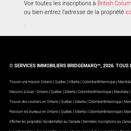
Voir toutes les inscriptions à
British Colu
ou bien entrez l'adresse de la propriété
ici
.
© SERVICES IMMOBILIERS BRIDGEMARQ
, 2026.
TOUS D
MD
Trouver une maison
Ontario
|
Québec
|
Alberta
|
Colombie-Britannique
|
Manitob
Maisons à louer -
Ontario
|
Québec
|
Alberta
|
Colombie-Britannique
|
Manitoba
|
Trouver des courtiers en
Ontario
|
Québec
|
Alberta
|
Colombie-Britannique
|
Man
Parcourir les bureaux en
Ontario
|
Québec
|
Alberta
|
Colombie-Britannique
|
Man
Afficher les propriétés résidentielles au Canada
|
Dernières inscriptions au Cana