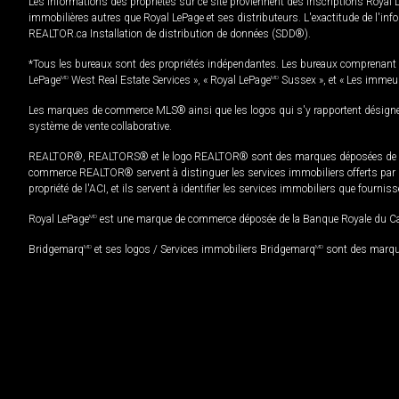
Les informations des propriétés sur ce site proviennent des inscriptions Royal 
immobilières autres que Royal LePage et ses distributeurs. L'exactitude de l'info
REALTOR.ca Installation de distribution de données (SDD®).
*Tous les bureaux sont des propriétés indépendantes. Les bureaux comprenant 
LePage
MD
West Real Estate Services », « Royal LePage
MD
Sussex », et « Les immeu
Les marques de commerce MLS® ainsi que les logos qui s'y rapportent désignent
système de vente collaborative.
REALTOR®, REALTORS® et le logo REALTOR® sont des marques déposées de REAL
commerce REALTOR® servent à distinguer les services immobiliers offerts par le
propriété de l'ACI, et ils servent à identifier les services immobiliers que fourni
Royal LePage
MD
est une marque de commerce déposée de la Banque Royale du Cana
Bridgemarq
MD
et ses logos / Services immobiliers Bridgemarq
MD
sont des marque