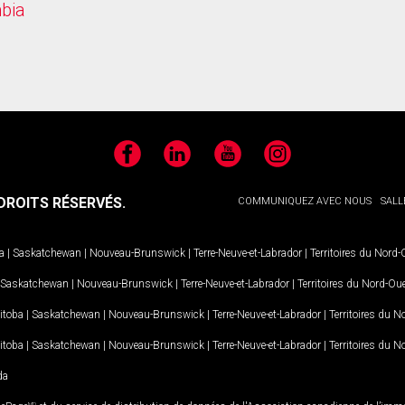
mbia
Facebook
LinkedIn
YouTube
Instagram
ROITS RÉSERVÉS.
COMMUNIQUEZ AVEC NOUS
SALL
a
|
Saskatchewan
|
Nouveau-Brunswick
|
Terre-Neuve-et-Labrador
|
Territoires du Nord
Saskatchewan
|
Nouveau-Brunswick
|
Terre-Neuve-et-Labrador
|
Territoires du Nord-Ou
itoba
|
Saskatchewan
|
Nouveau-Brunswick
|
Terre-Neuve-et-Labrador
|
Territoires du 
itoba
|
Saskatchewan
|
Nouveau-Brunswick
|
Terre-Neuve-et-Labrador
|
Territoires du 
da
MD