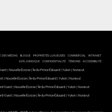
E DES MÉDIAS
BLOGUE
PROPRIÉTÉS LUXUEUSES
COMMERCIAL
INTRANET
AVIS JURIDIQUE
CONFIDENTIALITÉ
TÉMOINS
ACCESSIBILITÉ
-Ouest
|
Nouvelle-Écosse
|
Île-du-Prince-Édouard
|
Yukon
|
Nunavut
.
est
|
Nouvelle-Écosse
|
Île-du-Prince-Édouard
|
Yukon
|
Nunavut
.
Nord-Ouest
|
Nouvelle-Écosse
|
Île-du-Prince-Édouard
|
Yukon
|
Nunavut
Nord-Ouest
|
Nouvelle-Écosse
|
Île-du-Prince-Édouard
|
Yukon
|
Nunavut