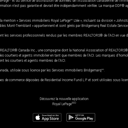
LePage
et du service de distribution de données de l'Association canadienne de l’im
rmation n'est pas garantie et devrait être indépendamment vérifiée. La marque DDF® appa
la mention « Services immobiliers Royal LePage
MD
Ltée », incluant sa division « Johnst
bles Mont-Tremblant » appartiennent et sont gérés par Bridgemarq Real Estate Servic
 les services professionnels rendus par les membres REALTORS® de l'ACI en vue de l'a
TOR® Canada Inc., une compagnie dont la National Association of REALTORS® et l'
s courtiers et agents immobilier en tant que membres de l'ACI. Les marques d'homolog
ssent les courtiers et agents membres de l'ACI.
da, utilisée sous licence par les Services immobiliers Bridgemarq
MD
.
s de commerce déposées de Residential Income Fund L.P. et sont utilisées sous lice
Découvrez la nouvelle application
MD
Royal LePage