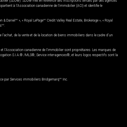
mobilier (SDD®). SDD® met en référence des inscriptions tenues par des agences
rtient à l'Association canadienne de l’immobilier (ACI) et identifie le
on & Daniel
MD
», « Royal LePage
MD
Credit Valley Real Estate, Brokerage », « Royal
es
MD
.
chat, de la vente et de la location de biens immobiliers dans le cadre d'un
Association canadienne de l’immobilier sont propriétaires. Les marques de
ation S.I.A.® /MLS®, Service inter-agences®, et leurs logos respectifs sont la
nce par Services immobiliers Bridgemarq
MD
Inc.