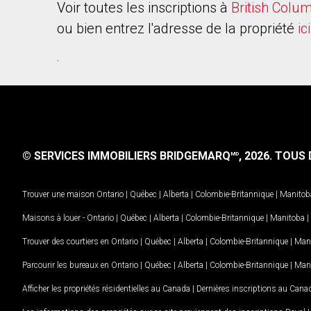
Voir toutes les inscriptions à
British Colu
ou bien entrez l'adresse de la propriété
ici
.
© SERVICES IMMOBILIERS BRIDGEMARQ
, 2026.
TOUS D
MD
Trouver une maison
Ontario
|
Québec
|
Alberta
|
Colombie-Britannique
|
Manitob
Maisons à louer -
Ontario
|
Québec
|
Alberta
|
Colombie-Britannique
|
Manitoba
|
Trouver des courtiers en
Ontario
|
Québec
|
Alberta
|
Colombie-Britannique
|
Man
Parcourir les bureaux en
Ontario
|
Québec
|
Alberta
|
Colombie-Britannique
|
Man
Afficher les propriétés résidentielles au Canada
|
Dernières inscriptions au Cana