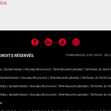
mbia
Facebook
LinkedIn
YouTube
Instagram
ROITS RÉSERVÉS.
COMMUNIQUEZ AVEC NOUS
SALL
a
|
Saskatchewan
|
Nouveau-Brunswick
|
Terre-Neuve-et-Labrador
|
Territoires du Nord
Saskatchewan
|
Nouveau-Brunswick
|
Terre-Neuve-et-Labrador
|
Territoires du Nord-Ou
itoba
|
Saskatchewan
|
Nouveau-Brunswick
|
Terre-Neuve-et-Labrador
|
Territoires du 
itoba
|
Saskatchewan
|
Nouveau-Brunswick
|
Terre-Neuve-et-Labrador
|
Territoires du 
da
MD