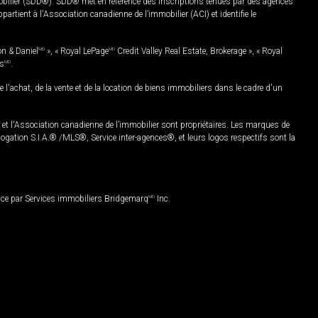
mobilier (SDD®). SDD® met en référence des inscriptions tenues par des agences
rtient à l'Association canadienne de l’immobilier (ACI) et identifie le
on & Daniel
MD
», « Royal LePage
MD
Credit Valley Real Estate, Brokerage », « Royal
es
MD
.
chat, de la vente et de la location de biens immobiliers dans le cadre d'un
Association canadienne de l’immobilier sont propriétaires. Les marques de
ation S.I.A.® /MLS®, Service inter-agences®, et leurs logos respectifs sont la
nce par Services immobiliers Bridgemarq
MD
Inc.