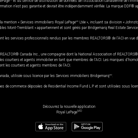
LePage
et du service de distribution de données de l'Association canadienne de l’im
rmation n'est pas garantie et devrait être indépendamment vérifiée. La marque DDF® appa
la mention « Services immobiliers Royal LePage
MD
Ltée », incluant sa division « Johnst
bles Mont-Tremblant » appartiennent et sont gérés par Bridgemarq Real Estate Servic
 les services professionnels rendus par les membres REALTORS® de l'ACI en vue de l'a
TOR® Canada Inc., une compagnie dont la National Association of REALTORS® et l'
s courtiers et agents immobilier en tant que membres de l'ACI. Les marques d'homolog
ssent les courtiers et agents membres de l'ACI.
da, utilisée sous licence par les Services immobiliers Bridgemarq
MD
.
s de commerce déposées de Residential Income Fund L.P. et sont utilisées sous lice
Découvrez la nouvelle application
MD
Royal LePage