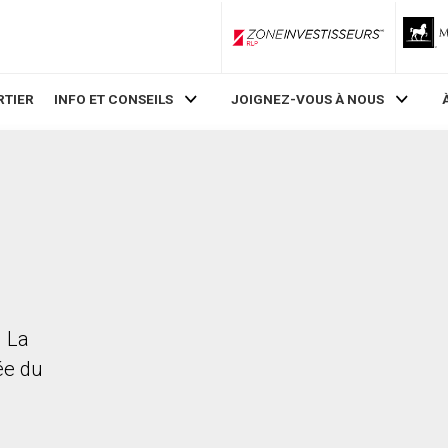
ZoneInvestisseurs RLP
RTIER
INFO ET CONSEILS
JOIGNEZ-VOUS À NOUS
. La
rée du