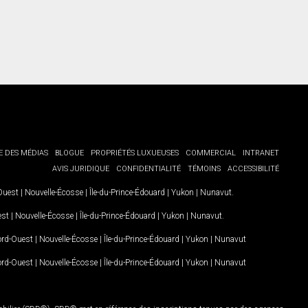
E DES MÉDIAS
BLOGUE
PROPRIÉTÉS LUXUEUSES
COMMERCIAL
INTRANET
AVIS JURIDIQUE
CONFIDENTIALITÉ
TÉMOINS
ACCESSIBILITÉ
-Ouest
|
Nouvelle-Écosse
|
Île-du-Prince-Édouard
|
Yukon
|
Nunavut
.
est
|
Nouvelle-Écosse
|
Île-du-Prince-Édouard
|
Yukon
|
Nunavut
.
Nord-Ouest
|
Nouvelle-Écosse
|
Île-du-Prince-Édouard
|
Yukon
|
Nunavut
Nord-Ouest
|
Nouvelle-Écosse
|
Île-du-Prince-Édouard
|
Yukon
|
Nunavut