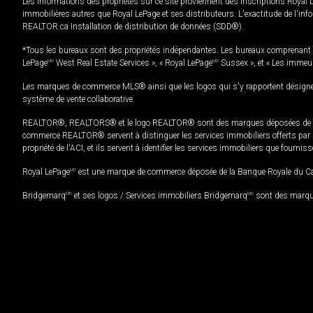
Les informations des propriétés sur ce site proviennent des inscriptions Royal 
immobilières autres que Royal LePage et ses distributeurs. L'exactitude de l'info
REALTOR.ca Installation de distribution de données (SDD®).
*Tous les bureaux sont des propriétés indépendantes. Les bureaux comprenant 
LePage
MD
West Real Estate Services », « Royal LePage
MD
Sussex », et « Les immeu
Les marques de commerce MLS® ainsi que les logos qui s'y rapportent désignent
système de vente collaborative.
REALTOR®, REALTORS® et le logo REALTOR® sont des marques déposées de REAL
commerce REALTOR® servent à distinguer les services immobiliers offerts par le
propriété de l'ACI, et ils servent à identifier les services immobiliers que fourni
Royal LePage
MD
est une marque de commerce déposée de la Banque Royale du Cana
Bridgemarq
MD
et ses logos / Services immobiliers Bridgemarq
MD
sont des marque