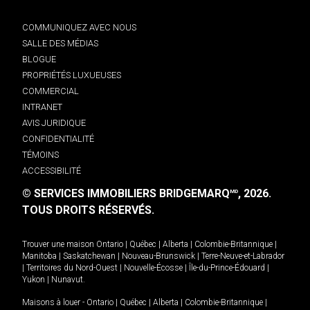
COMMUNIQUEZ AVEC NOUS
SALLE DES MÉDIAS
BLOGUE
PROPRIÉTÉS LUXUEUSES
COMMERCIAL
INTRANET
AVIS JURIDIQUE
CONFIDENTIALITÉ
TÉMOINS
ACCESSIBILITÉ
© SERVICES IMMOBILIERS BRIDGEMARQ
, 2026.
MD
TOUS DROITS RÉSERVÉS.
Trouver une maison
Ontario
|
Québec
|
Alberta
|
Colombie-Britannique
|
Manitoba
|
Saskatchewan
|
Nouveau-Brunswick
|
Terre-Neuve-et-Labrador
|
Territoires du Nord-Ouest
|
Nouvelle-Écosse
|
Île-du-Prince-Édouard
|
Yukon
|
Nunavut
.
Maisons à louer -
Ontario
|
Québec
|
Alberta
|
Colombie-Britannique
|