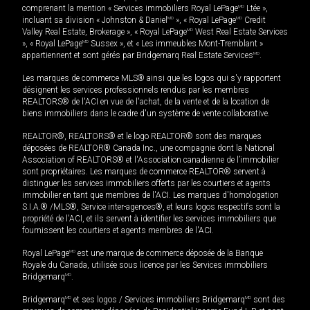
comprenant la mention « Services immobiliers Royal LePage
MD
Ltée »,
incluant sa division « Johnston & Daniel
MD
», « Royal LePage
MD
Credit
Valley Real Estate, Brokerage », « Royal LePage
MD
West Real Estate Services
», « Royal LePage
MD
Sussex », et « Les immeubles Mont-Tremblant »
appartiennent et sont gérés par Bridgemarq Real Estate Services
MD
.
Les marques de commerce MLS® ainsi que les logos qui s'y rapportent
désignent les services professionnels rendus par les membres
REALTORS® de l'ACI en vue de l'achat, de la vente et de la location de
biens immobiliers dans le cadre d'un système de vente collaborative.
REALTOR®, REALTORS® et le logo REALTOR® sont des marques
déposées de REALTOR® Canada Inc., une compagnie dont la National
Association of REALTORS® et l'Association canadienne de l’immobilier
sont propriétaires. Les marques de commerce REALTOR® servent à
distinguer les services immobiliers offerts par les courtiers et agents
immobilier en tant que membres de l'ACI. Les marques d'homologation
S.I.A.® /MLS®, Service inter-agences®, et leurs logos respectifs sont la
propriété de l'ACI, et ils servent à identifier les services immobiliers que
fournissent les courtiers et agents membres de l'ACI.
Royal LePage
MD
est une marque de commerce déposée de la Banque
Royale du Canada, utilisée sous licence par les Services immobiliers
Bridgemarq
MD
.
Bridgemarq
MD
et ses logos / Services immobiliers Bridgemarq
MD
sont des