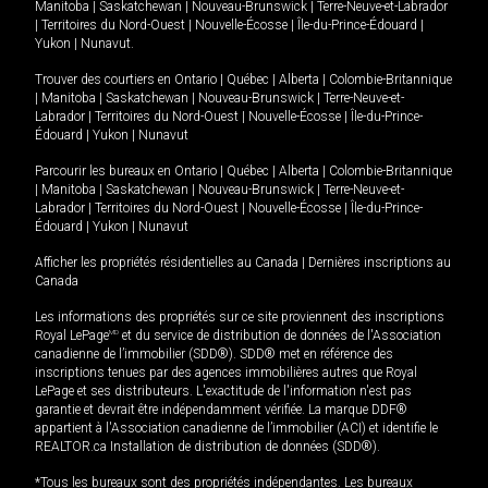
Manitoba
|
Saskatchewan
|
Nouveau-Brunswick
|
Terre-Neuve-et-Labrador
|
Territoires du Nord-Ouest
|
Nouvelle-Écosse
|
Île-du-Prince-Édouard
|
Yukon
|
Nunavut
.
Trouver des courtiers en
Ontario
|
Québec
|
Alberta
|
Colombie-Britannique
|
Manitoba
|
Saskatchewan
|
Nouveau-Brunswick
|
Terre-Neuve-et-
Labrador
|
Territoires du Nord-Ouest
|
Nouvelle-Écosse
|
Île-du-Prince-
Édouard
|
Yukon
|
Nunavut
Parcourir les bureaux en
Ontario
|
Québec
|
Alberta
|
Colombie-Britannique
|
Manitoba
|
Saskatchewan
|
Nouveau-Brunswick
|
Terre-Neuve-et-
Labrador
|
Territoires du Nord-Ouest
|
Nouvelle-Écosse
|
Île-du-Prince-
Édouard
|
Yukon
|
Nunavut
Afficher les propriétés résidentielles au Canada
|
Dernières inscriptions au
Canada
Les informations des propriétés sur ce site proviennent des inscriptions
Royal LePage
MD
et du service de distribution de données de l'Association
canadienne de l’immobilier (SDD®). SDD® met en référence des
inscriptions tenues par des agences immobilières autres que Royal
LePage et ses distributeurs. L'exactitude de l'information n'est pas
garantie et devrait être indépendamment vérifiée. La marque DDF®
appartient à l'Association canadienne de l’immobilier (ACI) et identifie le
REALTOR.ca Installation de distribution de données (SDD®).
*Tous les bureaux sont des propriétés indépendantes. Les bureaux