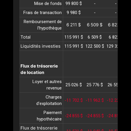
Mise de fonds
99 800 $
-
-
Frais de transaction
9 980 $
-
-
Remboursement de
6 211 $
6 509 $
6 822 $
l’hypothèque
Total
115 991 $
6 509 $
6 822 $
Liquidités investies
115 991 $
122 500 $
129 323 $
1
Flux de trésorerie
de location
Loyer et autres
25 026 $
25 776 $
26 550 $
2
revenue
Charges
-11 702 $
-11 962 $
-12 227 $
-
d'exploitation
Paiement
-24 855 $
-24 855 $
-24 855 $
-
hypothécaire
Flux de trésorerie