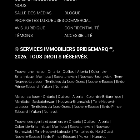
NOUS
SALLE DES MÉDIAS
BLOGUE
PROPRIÉTÉS LUXUEUSES
COMMERCIAL
AVIS JURIDIQUE
CONFIDENTIALITÉ
TÉMOINS
ACCESSIBILITÉ
© SERVICES IMMOBILIERS BRIDGEMARQ
,
MD
2026.
TOUS DROITS RÉSERVÉS.
Trouver une maison
Ontario
|
Québec
|
Alberta
|
Colombie-
Britannique
|
Manitoba
|
Saskatchewan
|
Nouveau-Brunswick
|
Terre-
Neuve-et-Labrador
|
Territoires du Nord-Ouest
|
Nouvelle-Écosse
|
Île-du-
Prince-Édouard
|
Yukon
|
Nunavut
.
Maisons à louer -
Ontario
|
Québec
|
Alberta
|
Colombie-Britannique
|
Manitoba
|
Saskatchewan
|
Nouveau-Brunswick
|
Terre-Neuve-et-
Labrador
|
Territoires du Nord-Ouest
|
Nouvelle-Écosse
|
Île-du-Prince-
Édouard
|
Yukon
|
Nunavut
.
Trouver des agents et courtiers en
Ontario
|
Québec
|
Alberta
|
Colombie-Britannique
|
Manitoba
|
Saskatchewan
|
Nouveau-
Brunswick
|
Terre-Neuve-et-Labrador
|
Territoires du Nord-Ouest
|
Nouvelle-Écosse
|
Île-du-Prince-Édouard
|
Yukon
|
Nunavut