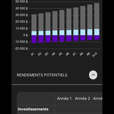
RENDEMENTS POTENTIELS
Année
1
Année
2
Année
3
A
Investissements