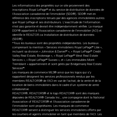
Les informations des propriétés sur ce site proviennent des
inscriptions Royal LePage
et du service de distribution de données de
MD
l'Association canadienne de l’immobilier (SDD®). SDD® met en
référence des inscriptions tenues par des agences immobilières autres
que Royal LePage et ses distributeurs. L'exactitude de l'information
n'est pas garantie et devrait être indépendamment vérifiée. La marque
DDF® appartient à l'Association canadienne de l’immobilier (ACI) et
identifie le REALTOR.ca Installation de distribution de données
(SDD®).
*Tous les bureaux sont des propriétés indépendantes. Les bureaux
comprenant la mention « Services immobiliers Royal LePage
Ltée »,
MD
incluant sa division « Johnston & Daniel
», « Royal LePage
Credit
MD
MD
Valley Real Estate, Brokerage », « Royal LePage
West Real Estate
MD
Services », « Royal LePage
Sussex », et « Les immeubles Mont-
MD
Tremblant » appartiennent et sont gérés par Bridgemarq Real Estate
Services
.
MD
Les marques de commerce MLS® ainsi que les logos qui s'y
rapportent désignent les services professionnels rendus par les
membres REALTORS® de l'ACI en vue de l'achat, de la vente et de la
location de biens immobiliers dans le cadre d'un système de vente
collaborative.
REALTOR®, REALTORS® et le logo REALTOR® sont des marques
déposées de REALTOR® Canada Inc., une compagnie dont la National
Association of REALTORS® et l'Association canadienne de
l’immobilier sont propriétaires. Les marques de commerce
REALTOR® servent à distinguer les services immobiliers offerts par
les courtiers et agents immobilier en tant que membres de l'ACI. Les