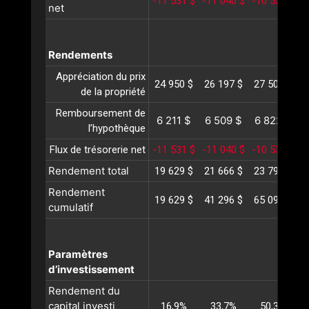
-11 531 $
-11 040 $
-10 533 $
-
net
Rendements
Appréciation du prix
24 950 $
26 197 $
27 507 $
2
de la propriété
Remboursement de
6 211 $
6 509 $
6 822 $
l’hypothèque
Flux de trésorerie net
-11 531 $
-11 040 $
-10 533 $
-
Rendement total
19 629 $
21 666 $
23 796 $
2
Rendement
19 629 $
41 296 $
65 092 $
9
cumulatif
Paramètres
d’investissement
Rendement du
capital investi
16,9%
33,7%
50,3%