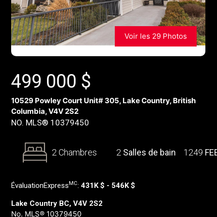
Voir les 29 Photos
499 000
$
10529 Powley Court Unit# 305, Lake Country, British
Columbia, V4V 2S2
NO. MLS® 10379450
2 Chambres
2
Salles de bain
1249
FE
MC
ÉvaluationExpress
:
431K $ - 546K $
Lake Country BC, V4V 2S2
No. MLS® 10379450