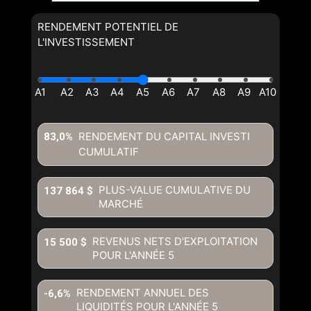
RENDEMENT POTENTIEL DE
L'INVESTISSEMENT
RENDEMENT DU CAPITAL INVESTI
83,0%
CUMULATIF
PLUS-VALUE CUMULATIVE DU
137 864 $
MARCHÉ
REVENUS NETS D'EXPLOITATION
15 500 $
POUR L'ANNÉE
5
RENDEMENT ANNUEL DES
-6,6%
LIQUIDITÉS POUR L'ANNÉE
5