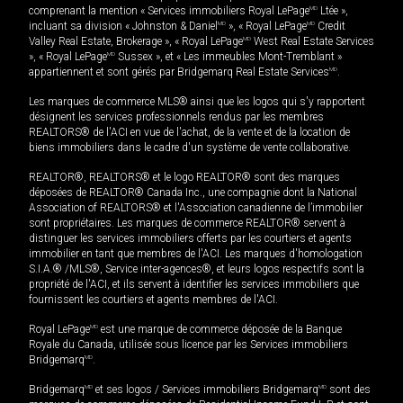
comprenant la mention « Services immobiliers Royal LePage
MD
Ltée »,
incluant sa division « Johnston & Daniel
MD
», « Royal LePage
MD
Credit
Valley Real Estate, Brokerage », « Royal LePage
MD
West Real Estate Services
», « Royal LePage
MD
Sussex », et « Les immeubles Mont-Tremblant »
appartiennent et sont gérés par Bridgemarq Real Estate Services
MD
.
Les marques de commerce MLS® ainsi que les logos qui s'y rapportent
désignent les services professionnels rendus par les membres
REALTORS® de l'ACI en vue de l'achat, de la vente et de la location de
biens immobiliers dans le cadre d'un système de vente collaborative.
REALTOR®, REALTORS® et le logo REALTOR® sont des marques
déposées de REALTOR® Canada Inc., une compagnie dont la National
Association of REALTORS® et l'Association canadienne de l’immobilier
sont propriétaires. Les marques de commerce REALTOR® servent à
distinguer les services immobiliers offerts par les courtiers et agents
immobilier en tant que membres de l'ACI. Les marques d'homologation
S.I.A.® /MLS®, Service inter-agences®, et leurs logos respectifs sont la
propriété de l'ACI, et ils servent à identifier les services immobiliers que
fournissent les courtiers et agents membres de l'ACI.
Royal LePage
MD
est une marque de commerce déposée de la Banque
Royale du Canada, utilisée sous licence par les Services immobiliers
Bridgemarq
MD
.
Bridgemarq
MD
et ses logos / Services immobiliers Bridgemarq
MD
sont des