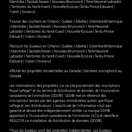
Manitoba
|
Saskatchewan
|
Nouveau-Brunswick
|
Terre-Neuve-et-Labrador
|
Territoires du Nord-Ouest
|
Nouvelle-Écosse
|
Île-du-Prince-Édouard
|
Yukon
|
Nunavut
.
Trouver des courtiers en
Ontario
|
Québec
|
Alberta
|
Colombie-Britannique
|
Manitoba
|
Saskatchewan
|
Nouveau-Brunswick
|
Terre-Neuve-et-
Labrador
|
Territoires du Nord-Ouest
|
Nouvelle-Écosse
|
Île-du-Prince-
Édouard
|
Yukon
|
Nunavut
Parcourir les bureaux en
Ontario
|
Québec
|
Alberta
|
Colombie-Britannique
|
Manitoba
|
Saskatchewan
|
Nouveau-Brunswick
|
Terre-Neuve-et-
Labrador
|
Territoires du Nord-Ouest
|
Nouvelle-Écosse
|
Île-du-Prince-
Édouard
|
Yukon
|
Nunavut
Afficher les propriétés résidentielles au Canada
|
Dernières inscriptions au
Canada
Les informations des propriétés sur ce site proviennent des inscriptions
Royal LePage
MD
et du service de distribution de données de l'Association
canadienne de l’immobilier (SDD®). SDD® met en référence des
inscriptions tenues par des agences immobilières autres que Royal
LePage et ses distributeurs. L'exactitude de l'information n'est pas
garantie et devrait être indépendamment vérifiée. La marque DDF®
appartient à l'Association canadienne de l’immobilier (ACI) et identifie le
REALTOR.ca Installation de distribution de données (SDD®).
*Tous les bureaux sont des propriétés indépendantes. Les bureaux