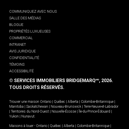
COMMUNIQUEZ AVEC NOUS
SALLE DES MÉDIAS
BLOGUE
PROPRIÉTÉS LUXUEUSES
COMMERCIAL
INTRANET
AVIS JURIDIQUE
CONFIDENTIALITÉ
TÉMOINS
ACCESSIBILITÉ
© SERVICES IMMOBILIERS BRIDGEMARQ
, 2026.
MD
TOUS DROITS RÉSERVÉS.
Trouver une maison
Ontario
|
Québec
|
Alberta
|
Colombie-Britannique
|
Manitoba
|
Saskatchewan
|
Nouveau-Brunswick
|
Terre-Neuve-et-Labrador
|
Territoires du Nord-Ouest
|
Nouvelle-Écosse
|
Île-du-Prince-Édouard
|
Yukon
|
Nunavut
.
Maisons à louer -
Ontario
|
Québec
|
Alberta
|
Colombie-Britannique
|