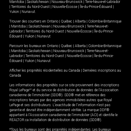
Manitoba
|
Saskatchewan
|
Nouveau-Brunswick
|
Terre-Neuve-et-Labrador
|
Territoires du Nord-Ouest
|
Nouvelle-Écosse
|
Île-du-Prince-Édouard
|
Yukon
|
Nunavut
.
Trouver des courtiers en
Ontario
|
Québec
|
Alberta
|
Colombie-Britannique
|
Manitoba
|
Saskatchewan
|
Nouveau-Brunswick
|
Terre-Neuve-et-
Labrador
|
Territoires du Nord-Ouest
|
Nouvelle-Écosse
|
Île-du-Prince-
Édouard
|
Yukon
|
Nunavut
Parcourir les bureaux en
Ontario
|
Québec
|
Alberta
|
Colombie-Britannique
|
Manitoba
|
Saskatchewan
|
Nouveau-Brunswick
|
Terre-Neuve-et-
Labrador
|
Territoires du Nord-Ouest
|
Nouvelle-Écosse
|
Île-du-Prince-
Édouard
|
Yukon
|
Nunavut
Afficher les propriétés résidentielles au Canada
|
Dernières inscriptions au
Canada
Les informations des propriétés sur ce site proviennent des inscriptions
Royal LePage
MD
et du service de distribution de données de l'Association
canadienne de l’immobilier (SDD®). SDD® met en référence des
inscriptions tenues par des agences immobilières autres que Royal
LePage et ses distributeurs. L'exactitude de l'information n'est pas
garantie et devrait être indépendamment vérifiée. La marque DDF®
appartient à l'Association canadienne de l’immobilier (ACI) et identifie le
REALTOR.ca Installation de distribution de données (SDD®).
*Tous les bureaux sont des propriétés indépendantes. Les bureaux