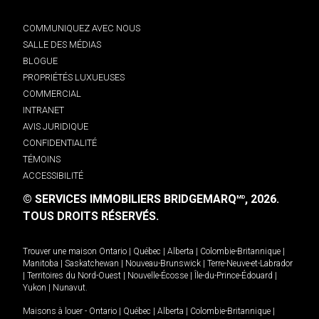
COMMUNIQUEZ AVEC NOUS
SALLE DES MÉDIAS
BLOGUE
PROPRIÉTÉS LUXUEUSES
COMMERCIAL
INTRANET
AVIS JURIDIQUE
CONFIDENTIALITÉ
TÉMOINS
ACCESSIBILITÉ
© SERVICES IMMOBILIERS BRIDGEMARQ
, 2026.
MD
TOUS DROITS RÉSERVÉS.
Trouver une maison
Ontario
|
Québec
|
Alberta
|
Colombie-Britannique
|
Manitoba
|
Saskatchewan
|
Nouveau-Brunswick
|
Terre-Neuve-et-Labrador
|
Territoires du Nord-Ouest
|
Nouvelle-Écosse
|
Île-du-Prince-Édouard
|
Yukon
|
Nunavut
.
Maisons à louer -
Ontario
|
Québec
|
Alberta
|
Colombie-Britannique
|