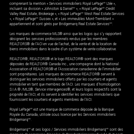
comprenant la mention « Services immobiliers Royal LePage
MD
Ltée »,
incluant sa division « Johnston & Daniel
MD
», « Royal LePage
MD
Credit
Valley Real Estate, Brokerage », « Royal LePage
MD
West Real Estate Services
», « Royal LePage
MD
Sussex », et « Les immeubles Mont-Tremblant »
appartiennent et sont gérés par Bridgemarq Real Estate Services
MD
.
Les marques de commerce MLS® ainsi que les logos qui s'y rapportent
désignent les services professionnels rendus par les membres
REALTORS® de l'ACI en vue de l'achat, de la vente et de la location de
biens immobiliers dans le cadre d'un système de vente collaborative.
REALTOR®, REALTORS® et le logo REALTOR® sont des marques
déposées de REALTOR® Canada Inc., une compagnie dont la National
Association of REALTORS® et l'Association canadienne de l’immobilier
sont propriétaires. Les marques de commerce REALTOR® servent à
distinguer les services immobiliers offerts par les courtiers et agents
immobilier en tant que membres de l'ACI. Les marques d'homologation
S.I.A.® /MLS®, Service inter-agences®, et leurs logos respectifs sont la
propriété de l'ACI, et ils servent à identifier les services immobiliers que
fournissent les courtiers et agents membres de l'ACI.
Royal LePage
MD
est une marque de commerce déposée de la Banque
Royale du Canada, utilisée sous licence par les Services immobiliers
Bridgemarq
MD
.
Bridgemarq
MD
et ses logos / Services immobiliers Bridgemarq
MD
sont des