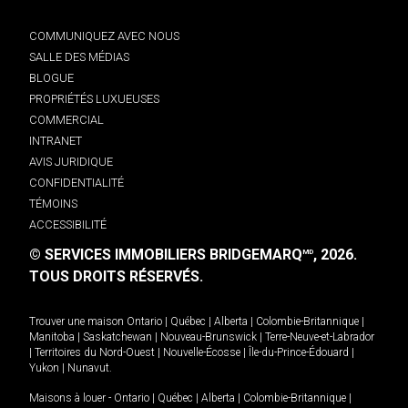
COMMUNIQUEZ AVEC NOUS
SALLE DES MÉDIAS
BLOGUE
PROPRIÉTÉS LUXUEUSES
COMMERCIAL
INTRANET
AVIS JURIDIQUE
CONFIDENTIALITÉ
TÉMOINS
ACCESSIBILITÉ
© SERVICES IMMOBILIERS BRIDGEMARQ
, 2026.
MD
TOUS DROITS RÉSERVÉS.
Trouver une maison
Ontario
|
Québec
|
Alberta
|
Colombie-Britannique
|
Manitoba
|
Saskatchewan
|
Nouveau-Brunswick
|
Terre-Neuve-et-Labrador
|
Territoires du Nord-Ouest
|
Nouvelle-Écosse
|
Île-du-Prince-Édouard
|
Yukon
|
Nunavut
.
Maisons à louer -
Ontario
|
Québec
|
Alberta
|
Colombie-Britannique
|