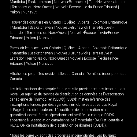
Manitoba
|
Saskatchewan
|
Nouveau-Brunswick
|
Terre-Neuve-et-Labrador
|
Territoires du Nord-Ouest
|
Nouvelle-Écosse
|
Île-du-Prince-Édouard
|
Yukon
|
Nunavut
.
Trouver des courtiers en
Ontario
|
Québec
|
Alberta
|
Colombie-Britannique
|
Manitoba
|
Saskatchewan
|
Nouveau-Brunswick
|
Terre-Neuve-et-
Labrador
|
Territoires du Nord-Ouest
|
Nouvelle-Écosse
|
Île-du-Prince-
Édouard
|
Yukon
|
Nunavut
Parcourir les bureaux en
Ontario
|
Québec
|
Alberta
|
Colombie-Britannique
|
Manitoba
|
Saskatchewan
|
Nouveau-Brunswick
|
Terre-Neuve-et-
Labrador
|
Territoires du Nord-Ouest
|
Nouvelle-Écosse
|
Île-du-Prince-
Édouard
|
Yukon
|
Nunavut
Afficher les propriétés résidentielles au Canada
|
Dernières inscriptions au
Canada
Les informations des propriétés sur ce site proviennent des inscriptions
Royal LePage
MD
et du service de distribution de données de l'Association
canadienne de l’immobilier (SDD®). SDD® met en référence des
inscriptions tenues par des agences immobilières autres que Royal
LePage et ses distributeurs. L'exactitude de l'information n'est pas
garantie et devrait être indépendamment vérifiée. La marque DDF®
appartient à l'Association canadienne de l’immobilier (ACI) et identifie le
REALTOR.ca Installation de distribution de données (SDD®).
*Tous les bureaux sont des propriétés indépendantes. Les bureaux