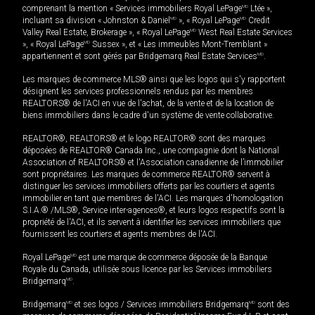
comprenant la mention « Services immobiliers Royal LePage
MD
Ltée »,
incluant sa division « Johnston & Daniel
MD
», « Royal LePage
MD
Credit
Valley Real Estate, Brokerage », « Royal LePage
MD
West Real Estate Services
», « Royal LePage
MD
Sussex », et « Les immeubles Mont-Tremblant »
appartiennent et sont gérés par Bridgemarq Real Estate Services
MD
.
Les marques de commerce MLS® ainsi que les logos qui s'y rapportent
désignent les services professionnels rendus par les membres
REALTORS® de l'ACI en vue de l'achat, de la vente et de la location de
biens immobiliers dans le cadre d'un système de vente collaborative.
REALTOR®, REALTORS® et le logo REALTOR® sont des marques
déposées de REALTOR® Canada Inc., une compagnie dont la National
Association of REALTORS® et l'Association canadienne de l’immobilier
sont propriétaires. Les marques de commerce REALTOR® servent à
distinguer les services immobiliers offerts par les courtiers et agents
immobilier en tant que membres de l'ACI. Les marques d'homologation
S.I.A.® /MLS®, Service inter-agences®, et leurs logos respectifs sont la
propriété de l'ACI, et ils servent à identifier les services immobiliers que
fournissent les courtiers et agents membres de l'ACI.
Royal LePage
MD
est une marque de commerce déposée de la Banque
Royale du Canada, utilisée sous licence par les Services immobiliers
Bridgemarq
MD
.
Bridgemarq
MD
et ses logos / Services immobiliers Bridgemarq
MD
sont des