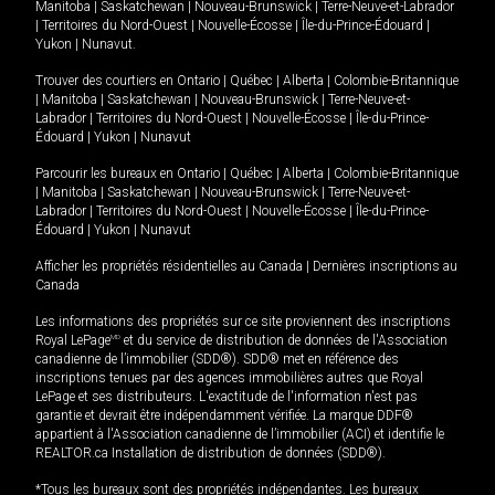
Manitoba
|
Saskatchewan
|
Nouveau-Brunswick
|
Terre-Neuve-et-Labrador
|
Territoires du Nord-Ouest
|
Nouvelle-Écosse
|
Île-du-Prince-Édouard
|
Yukon
|
Nunavut
.
Trouver des courtiers en
Ontario
|
Québec
|
Alberta
|
Colombie-Britannique
|
Manitoba
|
Saskatchewan
|
Nouveau-Brunswick
|
Terre-Neuve-et-
Labrador
|
Territoires du Nord-Ouest
|
Nouvelle-Écosse
|
Île-du-Prince-
Édouard
|
Yukon
|
Nunavut
Parcourir les bureaux en
Ontario
|
Québec
|
Alberta
|
Colombie-Britannique
|
Manitoba
|
Saskatchewan
|
Nouveau-Brunswick
|
Terre-Neuve-et-
Labrador
|
Territoires du Nord-Ouest
|
Nouvelle-Écosse
|
Île-du-Prince-
Édouard
|
Yukon
|
Nunavut
Afficher les propriétés résidentielles au Canada
|
Dernières inscriptions au
Canada
Les informations des propriétés sur ce site proviennent des inscriptions
Royal LePage
MD
et du service de distribution de données de l'Association
canadienne de l’immobilier (SDD®). SDD® met en référence des
inscriptions tenues par des agences immobilières autres que Royal
LePage et ses distributeurs. L'exactitude de l'information n'est pas
garantie et devrait être indépendamment vérifiée. La marque DDF®
appartient à l'Association canadienne de l’immobilier (ACI) et identifie le
REALTOR.ca Installation de distribution de données (SDD®).
*Tous les bureaux sont des propriétés indépendantes. Les bureaux