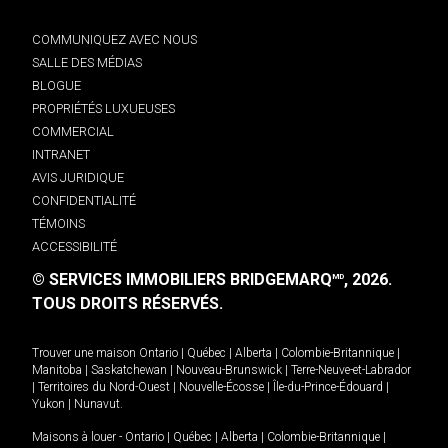
COMMUNIQUEZ AVEC NOUS
SALLE DES MÉDIAS
BLOGUE
PROPRIÉTÉS LUXUEUSES
COMMERCIAL
INTRANET
AVIS JURIDIQUE
CONFIDENTIALITÉ
TÉMOINS
ACCESSIBILITÉ
© SERVICES IMMOBILIERS BRIDGEMARQ
, 2026.
MD
TOUS DROITS RÉSERVÉS.
Trouver une maison
Ontario
|
Québec
|
Alberta
|
Colombie-Britannique
|
Manitoba
|
Saskatchewan
|
Nouveau-Brunswick
|
Terre-Neuve-et-Labrador
|
Territoires du Nord-Ouest
|
Nouvelle-Écosse
|
Île-du-Prince-Édouard
|
Yukon
|
Nunavut
.
Maisons à louer -
Ontario
|
Québec
|
Alberta
|
Colombie-Britannique
|