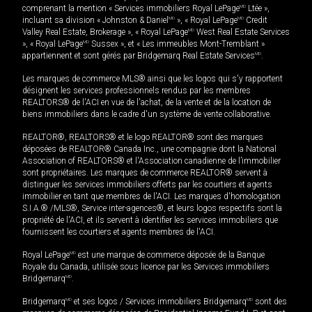
comprenant la mention « Services immobiliers Royal LePage
MD
Ltée »,
incluant sa division « Johnston & Daniel
MD
», « Royal LePage
MD
Credit
Valley Real Estate, Brokerage », « Royal LePage
MD
West Real Estate Services
», « Royal LePage
MD
Sussex », et « Les immeubles Mont-Tremblant »
appartiennent et sont gérés par Bridgemarq Real Estate Services
MD
.
Les marques de commerce MLS® ainsi que les logos qui s'y rapportent
désignent les services professionnels rendus par les membres
REALTORS® de l'ACI en vue de l'achat, de la vente et de la location de
biens immobiliers dans le cadre d'un système de vente collaborative.
REALTOR®, REALTORS® et le logo REALTOR® sont des marques
déposées de REALTOR® Canada Inc., une compagnie dont la National
Association of REALTORS® et l'Association canadienne de l’immobilier
sont propriétaires. Les marques de commerce REALTOR® servent à
distinguer les services immobiliers offerts par les courtiers et agents
immobilier en tant que membres de l'ACI. Les marques d'homologation
S.I.A.® /MLS®, Service inter-agences®, et leurs logos respectifs sont la
propriété de l'ACI, et ils servent à identifier les services immobiliers que
fournissent les courtiers et agents membres de l'ACI.
Royal LePage
MD
est une marque de commerce déposée de la Banque
Royale du Canada, utilisée sous licence par les Services immobiliers
Bridgemarq
MD
.
Bridgemarq
MD
et ses logos / Services immobiliers Bridgemarq
MD
sont des