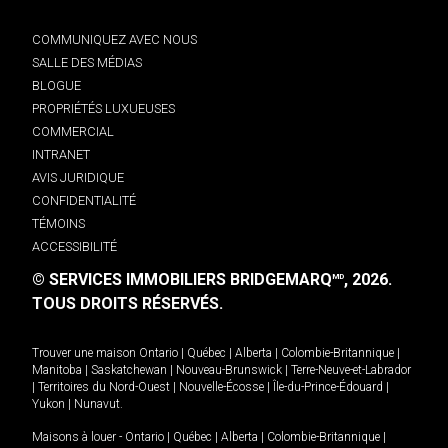
COMMUNIQUEZ AVEC NOUS
SALLE DES MÉDIAS
BLOGUE
PROPRIÉTÉS LUXUEUSES
COMMERCIAL
INTRANET
AVIS JURIDIQUE
CONFIDENTIALITÉ
TÉMOINS
ACCESSIBILITÉ
© SERVICES IMMOBILIERS BRIDGEMARQ
, 2026.
MD
TOUS DROITS RÉSERVÉS.
Trouver une maison
Ontario
|
Québec
|
Alberta
|
Colombie-Britannique
|
Manitoba
|
Saskatchewan
|
Nouveau-Brunswick
|
Terre-Neuve-et-Labrador
|
Territoires du Nord-Ouest
|
Nouvelle-Écosse
|
Île-du-Prince-Édouard
|
Yukon
|
Nunavut
.
Maisons à louer -
Ontario
|
Québec
|
Alberta
|
Colombie-Britannique
|