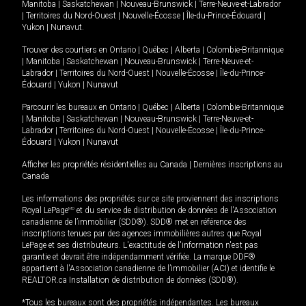
Manitoba
|
Saskatchewan
|
Nouveau-Brunswick
|
Terre-Neuve-et-Labrador
|
Territoires du Nord-Ouest
|
Nouvelle-Écosse
|
Île-du-Prince-Édouard
|
Yukon
|
Nunavut
.
Trouver des courtiers en
Ontario
|
Québec
|
Alberta
|
Colombie-Britannique
|
Manitoba
|
Saskatchewan
|
Nouveau-Brunswick
|
Terre-Neuve-et-
Labrador
|
Territoires du Nord-Ouest
|
Nouvelle-Écosse
|
Île-du-Prince-
Édouard
|
Yukon
|
Nunavut
Parcourir les bureaux en
Ontario
|
Québec
|
Alberta
|
Colombie-Britannique
|
Manitoba
|
Saskatchewan
|
Nouveau-Brunswick
|
Terre-Neuve-et-
Labrador
|
Territoires du Nord-Ouest
|
Nouvelle-Écosse
|
Île-du-Prince-
Édouard
|
Yukon
|
Nunavut
Afficher les propriétés résidentielles au Canada
|
Dernières inscriptions au
Canada
Les informations des propriétés sur ce site proviennent des inscriptions
Royal LePage
MD
et du service de distribution de données de l'Association
canadienne de l’immobilier (SDD®). SDD® met en référence des
inscriptions tenues par des agences immobilières autres que Royal
LePage et ses distributeurs. L'exactitude de l'information n'est pas
garantie et devrait être indépendamment vérifiée. La marque DDF®
appartient à l'Association canadienne de l’immobilier (ACI) et identifie le
REALTOR.ca Installation de distribution de données (SDD®).
*Tous les bureaux sont des propriétés indépendantes. Les bureaux