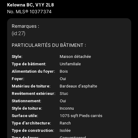
Kelowna BC, V1Y 2L8
No. MLS® 10377374
Remarques :
(id:27)
PARTICULARITÉS DU BÂTIMENT :
Style:
Maison détachée
Type de bâtiment:
Unifamiliale
Alimentation du foyer:
Bois
Foyer:
Oui
Matériau de toiture:
Bardeaux d'asphalte
Revêtement extérieur:
Stuc
Stationnement:
Oui
Style de toiture:
Inconnu
Surface utile:
1075 sqft Pieds carrés
Type d'architecture:
Ranch
Type de construction:
Isolée
Type de foyer:
Conventionnel