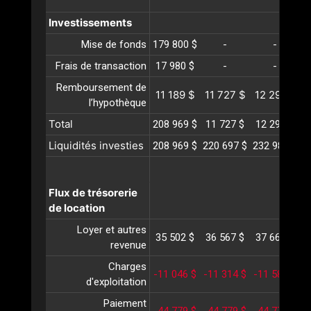
Investissements
Mise de fonds
179 800 $
-
-
Frais de transaction
17 980 $
-
-
Remboursement de
11 189 $
11 727 $
12 291 $
1
l’hypothèque
Total
208 969 $
11 727 $
12 291 $
1
Liquidités investies
208 969 $
220 697 $
232 989 $
2
Flux de trésorerie
de location
Loyer et autres
35 502 $
36 567 $
37 664 $
3
revenue
Charges
-11 046 $
-11 314 $
-11 589 $
-
d'exploitation
Paiement