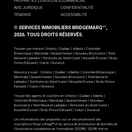
PROPRIÉTÉS LUXUEUSES
COMMERCIAL
AVIS JURIDIQUE
CONFIDENTIALITÉ
TÉMOINS
ACCESSIBILITÉ
© SERVICES IMMOBILIERS BRIDGEMARQ
,
MD
2026.
TOUS DROITS RÉSERVÉS.
Trouver une maison
Ontario
|
Québec
|
Alberta
|
Colombie-
Britannique
|
Manitoba
|
Saskatchewan
|
Nouveau-Brunswick
|
Terre-
Neuve-et-Labrador
|
Territoires du Nord-Ouest
|
Nouvelle-Écosse
|
Île-du-
Prince-Édouard
|
Yukon
|
Nunavut
.
Maisons à louer -
Ontario
|
Québec
|
Alberta
|
Colombie-Britannique
|
Manitoba
|
Saskatchewan
|
Nouveau-Brunswick
|
Terre-Neuve-et-
Labrador
|
Territoires du Nord-Ouest
|
Nouvelle-Écosse
|
Île-du-Prince-
Édouard
|
Yukon
|
Nunavut
.
Trouver des agents et courtiers en
Ontario
|
Québec
|
Alberta
|
Colombie-Britannique
|
Manitoba
|
Saskatchewan
|
Nouveau-
Brunswick
|
Terre-Neuve-et-Labrador
|
Territoires du Nord-Ouest
|
Nouvelle-Écosse
|
Île-du-Prince-Édouard
|
Yukon
|
Nunavut
Les informations des propriétés sur ce site proviennent des
inscriptions Royal LePage
et du service de distribution de données de
MD
l'Association canadienne de l’immobilier (SDD®). SDD® met en