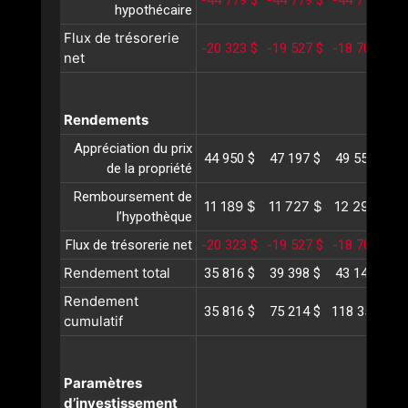
-44 779 $
-44 779 $
-44 779 $
-
hypothécaire
Flux de trésorerie
-20 323 $
-19 527 $
-18 705 $
-
net
Rendements
Appréciation du prix
44 950 $
47 197 $
49 557 $
5
de la propriété
Remboursement de
11 189 $
11 727 $
12 291 $
1
l’hypothèque
Flux de trésorerie net
-20 323 $
-19 527 $
-18 705 $
-
Rendement total
35 816 $
39 398 $
43 143 $
4
Rendement
35 816 $
75 214 $
118 358 $
1
cumulatif
Paramètres
d’investissement