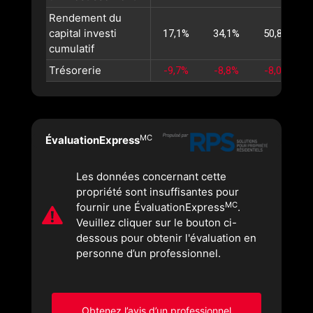
Rendement du
capital investi
17,1%
34,1%
50,8%
cumulatif
Trésorerie
-9,7%
-8,8%
-8,0%
MC
ÉvaluationExpress
Les données concernant cette
propriété sont insuffisantes pour
MC
fournir une ÉvaluationExpress
.
Veuillez cliquer sur le bouton ci-
dessous pour obtenir l'évaluation en
personne d’un professionnel.
Obtenez l’avis d’un professionnel