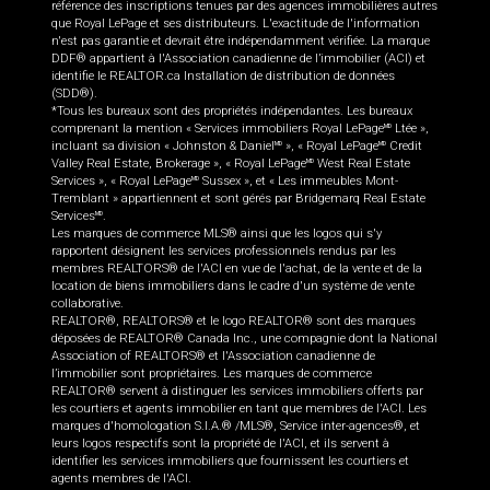
référence des inscriptions tenues par des agences immobilières autres
que Royal LePage et ses distributeurs. L'exactitude de l'information
n'est pas garantie et devrait être indépendamment vérifiée. La marque
DDF® appartient à l'Association canadienne de l’immobilier (ACI) et
identifie le REALTOR.ca Installation de distribution de données
(SDD®).
*Tous les bureaux sont des propriétés indépendantes. Les bureaux
comprenant la mention « Services immobiliers Royal LePage
Ltée »,
MD
incluant sa division « Johnston & Daniel
», « Royal LePage
Credit
MD
MD
Valley Real Estate, Brokerage », « Royal LePage
West Real Estate
MD
Services », « Royal LePage
Sussex », et « Les immeubles Mont-
MD
Tremblant » appartiennent et sont gérés par Bridgemarq Real Estate
Services
.
MD
Les marques de commerce MLS® ainsi que les logos qui s'y
rapportent désignent les services professionnels rendus par les
membres REALTORS® de l'ACI en vue de l'achat, de la vente et de la
location de biens immobiliers dans le cadre d'un système de vente
collaborative.
REALTOR®, REALTORS® et le logo REALTOR® sont des marques
déposées de REALTOR® Canada Inc., une compagnie dont la National
Association of REALTORS® et l'Association canadienne de
l’immobilier sont propriétaires. Les marques de commerce
REALTOR® servent à distinguer les services immobiliers offerts par
les courtiers et agents immobilier en tant que membres de l'ACI. Les
marques d'homologation S.I.A.® /MLS®, Service inter-agences®, et
leurs logos respectifs sont la propriété de l'ACI, et ils servent à
identifier les services immobiliers que fournissent les courtiers et
agents membres de l'ACI.