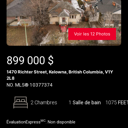
Voir les 12 Photos
899 000
$
1470 Richter Street, Kelowna, British Columbia, V1Y
2L8
NO. MLS® 10377374
2 Chambres
1
Salle de bain
1075
FEE
MC
ÉvaluationExpress
:
Non disponible