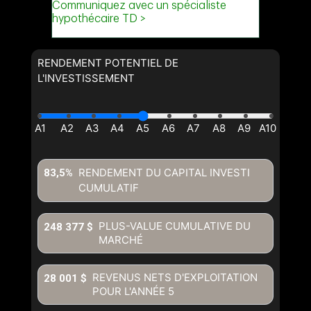
RENDEMENT POTENTIEL DE
L'INVESTISSEMENT
RENDEMENT DU CAPITAL INVESTI
83,5%
CUMULATIF
PLUS-VALUE CUMULATIVE DU
248 377 $
MARCHÉ
REVENUS NETS D'EXPLOITATION
28 001 $
POUR L'ANNÉE
5