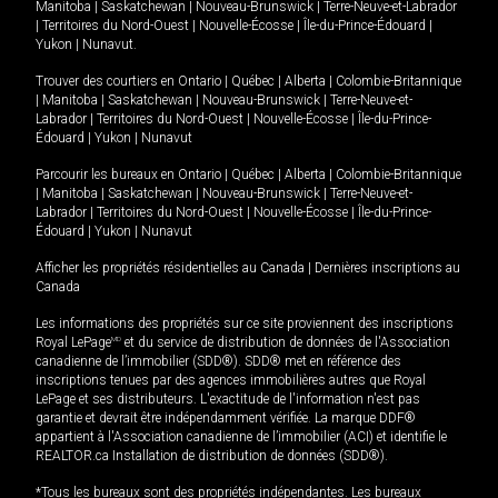
Manitoba
|
Saskatchewan
|
Nouveau-Brunswick
|
Terre-Neuve-et-Labrador
|
Territoires du Nord-Ouest
|
Nouvelle-Écosse
|
Île-du-Prince-Édouard
|
Yukon
|
Nunavut
.
Trouver des courtiers en
Ontario
|
Québec
|
Alberta
|
Colombie-Britannique
|
Manitoba
|
Saskatchewan
|
Nouveau-Brunswick
|
Terre-Neuve-et-
Labrador
|
Territoires du Nord-Ouest
|
Nouvelle-Écosse
|
Île-du-Prince-
Édouard
|
Yukon
|
Nunavut
Parcourir les bureaux en
Ontario
|
Québec
|
Alberta
|
Colombie-Britannique
|
Manitoba
|
Saskatchewan
|
Nouveau-Brunswick
|
Terre-Neuve-et-
Labrador
|
Territoires du Nord-Ouest
|
Nouvelle-Écosse
|
Île-du-Prince-
Édouard
|
Yukon
|
Nunavut
Afficher les propriétés résidentielles au Canada
|
Dernières inscriptions au
Canada
Les informations des propriétés sur ce site proviennent des inscriptions
Royal LePage
MD
et du service de distribution de données de l'Association
canadienne de l’immobilier (SDD®). SDD® met en référence des
inscriptions tenues par des agences immobilières autres que Royal
LePage et ses distributeurs. L'exactitude de l'information n'est pas
garantie et devrait être indépendamment vérifiée. La marque DDF®
appartient à l'Association canadienne de l’immobilier (ACI) et identifie le
REALTOR.ca Installation de distribution de données (SDD®).
*Tous les bureaux sont des propriétés indépendantes. Les bureaux