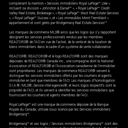
comprenant la mention « Services immobiliers Royal LePage
MD
Ltée »,
incluant sa division « Johnston & Daniel
MD
», « Royal LePage
MD
Credit
Valley Real Estate, Brokerage », « Royal LePage
MD
West Real Estate Services
», « Royal LePage
MD
Sussex », et « Les immeubles Mont-Tremblant »
appartiennent et sont gérés par Bridgemarq Real Estate Services
MD
.
Les marques de commerce MLS® ainsi que les logos qui s'y rapportent
désignent les services professionnels rendus par les membres
REALTORS® de l'ACI en vue de l'achat, de la vente et de la location de
biens immobiliers dans le cadre d'un système de vente collaborative.
REALTOR®, REALTORS® et le logo REALTOR® sont des marques
déposées de REALTOR® Canada Inc., une compagnie dont la National
Association of REALTORS® et l'Association canadienne de l’immobilier
sont propriétaires. Les marques de commerce REALTOR® servent à
distinguer les services immobiliers offerts par les courtiers et agents
immobilier en tant que membres de l'ACI. Les marques d'homologation
S.I.A.® /MLS®, Service inter-agences®, et leurs logos respectifs sont la
propriété de l'ACI, et ils servent à identifier les services immobiliers que
fournissent les courtiers et agents membres de l'ACI.
Royal LePage
MD
est une marque de commerce déposée de la Banque
Royale du Canada, utilisée sous licence par les Services immobiliers
Bridgemarq
MD
.
Bridgemarq
MD
et ses logos / Services immobiliers Bridgemarq
MD
sont des