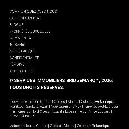
COMMUNIQUEZ AVEC NOUS
SALLE DES MÉDIAS
BLOGUE
PROPRIÉTÉS LUXUEUSES
COMMERCIAL
INTRANET
AVIS JURIDIQUE
CONFIDENTIALITÉ
TÉMOINS
ACCESSIBILITÉ
© SERVICES IMMOBILIERS BRIDGEMARQ
, 2026.
MD
TOUS DROITS RÉSERVÉS.
Trouver une maison
Ontario
|
Québec
|
Alberta
|
Colombie-Britannique
|
Manitoba
|
Saskatchewan
|
Nouveau-Brunswick
|
Terre-Neuve-et-Labrador
|
Territoires du Nord-Ouest
|
Nouvelle-Écosse
|
Île-du-Prince-Édouard
|
Yukon
|
Nunavut
.
Maisons à louer -
Ontario
|
Québec
|
Alberta
|
Colombie-Britannique
|