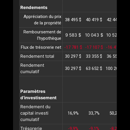
Rendements
Appréciation du prix
38 495 $
40 419 $
42 440 $
4
de la propriété
Remboursement de
9 583 $
10 043 $
10 526 $
1
l’hypothèque
Flux de trésorerie net
-17 781 $
-17 107 $
-16 412 $
-
Rendement total
30 297 $
33 355 $
36 554 $
3
Rendement
30 297 $
63 652 $
100 207 $
1
cumulatif
Paramètres
d’investissement
Rendement du
capital investi
16,9%
33,7%
50,2%
cumulatif
Trésorerie
-9,9%
-9,1%
-8,2%