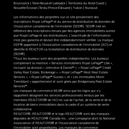
Brunswick
|
Terre-Neuve-et-Labrador
|
Territoires du Nord-Ouest
|
Nouvelle-Écosse
|
Île-du-Prince-Édouard
|
Yukon
|
Nunavut
Les informations des propriétés sur ce site proviennent des
inscriptions Royal LePage
et du service de distribution de données de
MD
l'Association canadienne de l’immobilier (SDD®). SDD® met en
référence des inscriptions tenues par des agences immobilières autres
que Royal LePage et ses distributeurs. L'exactitude de l'information
n'est pas garantie et devrait être indépendamment vérifiée. La marque
DDF® appartient à l'Association canadienne de l’immobilier (ACI) et
identifie le REALTOR.ca Installation de distribution de données
(SDD®).
*Tous les bureaux sont des propriétés indépendantes. Les bureaux
comprenant la mention « Services immobiliers Royal LePage
Ltée »,
MD
incluant sa division « Johnston & Daniel
», « Royal LePage
Credit
MD
MD
Valley Real Estate, Brokerage », « Royal LePage
West Real Estate
MD
Services », « Royal LePage
Sussex », et « Les immeubles Mont-
MD
Tremblant » appartiennent et sont gérés par Bridgemarq Real Estate
Services
.
MD
Les marques de commerce MLS® ainsi que les logos qui s'y
rapportent désignent les services professionnels rendus par les
membres REALTORS® de l'ACI en vue de l'achat, de la vente et de la
location de biens immobiliers dans le cadre d'un système de vente
collaborative.
REALTOR®, REALTORS® et le logo REALTOR® sont des marques
déposées de REALTOR® Canada Inc., une compagnie dont la National
Association of REALTORS® et l'Association canadienne de
l’immobilier sont propriétaires. Les marques de commerce