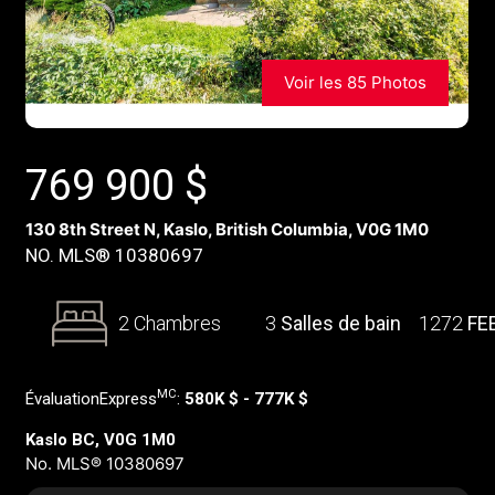
Voir les 85 Photos
769 900
$
130 8th Street N, Kaslo, British Columbia, V0G 1M0
NO. MLS® 10380697
2 Chambres
3
Salles de bain
1272
FE
MC
ÉvaluationExpress
:
580K $ - 777K $
Kaslo BC, V0G 1M0
No. MLS® 10380697