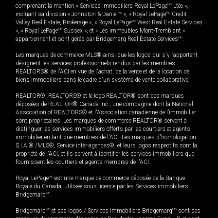
comprenant la mention « Services immobiliers Royal LePage
MD
Ltée »,
incluant sa division « Johnston & Daniel
MD
», « Royal LePage
MD
Credit
Valley Real Estate, Brokerage », « Royal LePage
MD
West Real Estate Services
», « Royal LePage
MD
Sussex », et « Les immeubles Mont-Tremblant »
appartiennent et sont gérés par Bridgemarq Real Estate Services
MD
.
Les marques de commerce MLS® ainsi que les logos qui s'y rapportent
désignent les services professionnels rendus par les membres
REALTORS® de l'ACI en vue de l'achat, de la vente et de la location de
biens immobiliers dans le cadre d'un système de vente collaborative.
REALTOR®, REALTORS® et le logo REALTOR® sont des marques
déposées de REALTOR® Canada Inc., une compagnie dont la National
Association of REALTORS® et l'Association canadienne de l’immobilier
sont propriétaires. Les marques de commerce REALTOR® servent à
distinguer les services immobiliers offerts par les courtiers et agents
immobilier en tant que membres de l'ACI. Les marques d'homologation
S.I.A.® /MLS®, Service inter-agences®, et leurs logos respectifs sont la
propriété de l'ACI, et ils servent à identifier les services immobiliers que
fournissent les courtiers et agents membres de l'ACI.
Royal LePage
MD
est une marque de commerce déposée de la Banque
Royale du Canada, utilisée sous licence par les Services immobiliers
Bridgemarq
MD
.
Bridgemarq
MD
et ses logos / Services immobiliers Bridgemarq
MD
sont des