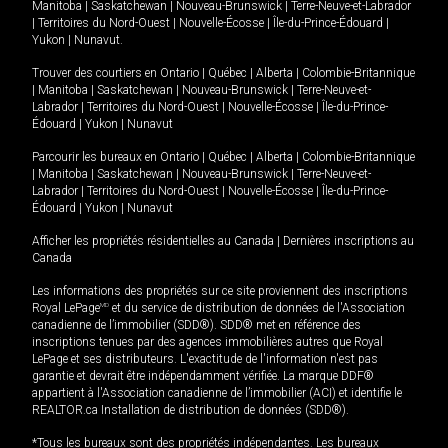
Manitoba
|
Saskatchewan
|
Nouveau-Brunswick
|
Terre-Neuve-et-Labrador
|
Territoires du Nord-Ouest
|
Nouvelle-Écosse
|
Île-du-Prince-Édouard
|
Yukon
|
Nunavut
.
Trouver des courtiers en
Ontario
|
Québec
|
Alberta
|
Colombie-Britannique
|
Manitoba
|
Saskatchewan
|
Nouveau-Brunswick
|
Terre-Neuve-et-
Labrador
|
Territoires du Nord-Ouest
|
Nouvelle-Écosse
|
Île-du-Prince-
Édouard
|
Yukon
|
Nunavut
Parcourir les bureaux en
Ontario
|
Québec
|
Alberta
|
Colombie-Britannique
|
Manitoba
|
Saskatchewan
|
Nouveau-Brunswick
|
Terre-Neuve-et-
Labrador
|
Territoires du Nord-Ouest
|
Nouvelle-Écosse
|
Île-du-Prince-
Édouard
|
Yukon
|
Nunavut
Afficher les propriétés résidentielles au Canada
|
Dernières inscriptions au
Canada
Les informations des propriétés sur ce site proviennent des inscriptions
Royal LePage
MD
et du service de distribution de données de l'Association
canadienne de l’immobilier (SDD®). SDD® met en référence des
inscriptions tenues par des agences immobilières autres que Royal
LePage et ses distributeurs. L'exactitude de l'information n'est pas
garantie et devrait être indépendamment vérifiée. La marque DDF®
appartient à l'Association canadienne de l’immobilier (ACI) et identifie le
REALTOR.ca Installation de distribution de données (SDD®).
*Tous les bureaux sont des propriétés indépendantes. Les bureaux