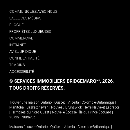
COMMUNIQUEZ AVEC NOUS
SALLE DES MÉDIAS
BLOGUE
PROPRIÉTÉS LUXUEUSES
COMMERCIAL
INTRANET
AVIS JURIDIQUE
CONFIDENTIALITÉ
TÉMOINS
ACCESSIBILITÉ
© SERVICES IMMOBILIERS BRIDGEMARQ
, 2026.
MD
TOUS DROITS RÉSERVÉS.
Trouver une maison
Ontario
|
Québec
|
Alberta
|
Colombie-Britannique
|
Manitoba
|
Saskatchewan
|
Nouveau-Brunswick
|
Terre-Neuve-et-Labrador
|
Territoires du Nord-Ouest
|
Nouvelle-Écosse
|
Île-du-Prince-Édouard
|
Yukon
|
Nunavut
.
Maisons à louer -
Ontario
|
Québec
|
Alberta
|
Colombie-Britannique
|