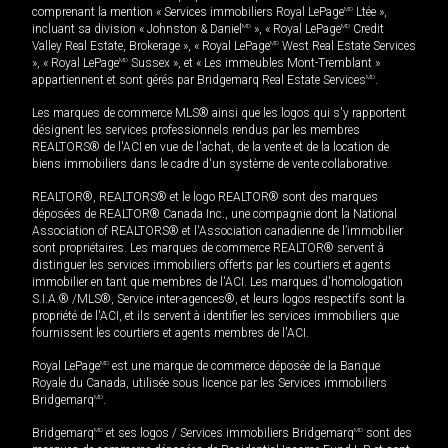
comprenant la mention « Services immobiliers Royal LePage
MD
Ltée »,
incluant sa division « Johnston & Daniel
MD
», « Royal LePage
MD
Credit
Valley Real Estate, Brokerage », « Royal LePage
MD
West Real Estate Services
», « Royal LePage
MD
Sussex », et « Les immeubles Mont-Tremblant »
appartiennent et sont gérés par Bridgemarq Real Estate Services
MD
.
Les marques de commerce MLS® ainsi que les logos qui s'y rapportent
désignent les services professionnels rendus par les membres
REALTORS® de l'ACI en vue de l'achat, de la vente et de la location de
biens immobiliers dans le cadre d'un système de vente collaborative.
REALTOR®, REALTORS® et le logo REALTOR® sont des marques
déposées de REALTOR® Canada Inc., une compagnie dont la National
Association of REALTORS® et l'Association canadienne de l’immobilier
sont propriétaires. Les marques de commerce REALTOR® servent à
distinguer les services immobiliers offerts par les courtiers et agents
immobilier en tant que membres de l'ACI. Les marques d'homologation
S.I.A.® /MLS®, Service inter-agences®, et leurs logos respectifs sont la
propriété de l'ACI, et ils servent à identifier les services immobiliers que
fournissent les courtiers et agents membres de l'ACI.
Royal LePage
MD
est une marque de commerce déposée de la Banque
Royale du Canada, utilisée sous licence par les Services immobiliers
Bridgemarq
MD
.
Bridgemarq
MD
et ses logos / Services immobiliers Bridgemarq
MD
sont des