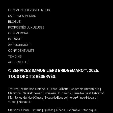
COMMUNIQUEZ AVEC NOUS
SALLE DES MÉDIAS
BLOGUE
PROPRIÉTÉS LUXUEUSES
COMMERCIAL
INTRANET
AVIS JURIDIQUE
CONFIDENTIALITÉ
TÉMOINS
ACCESSIBILITÉ
© SERVICES IMMOBILIERS BRIDGEMARQ
, 2026.
MD
TOUS DROITS RÉSERVÉS.
Trouver une maison
Ontario
|
Québec
|
Alberta
|
Colombie-Britannique
|
Manitoba
|
Saskatchewan
|
Nouveau-Brunswick
|
Terre-Neuve-et-Labrador
|
Territoires du Nord-Ouest
|
Nouvelle-Écosse
|
Île-du-Prince-Édouard
|
Yukon
|
Nunavut
.
Maisons à louer -
Ontario
|
Québec
|
Alberta
|
Colombie-Britannique
|