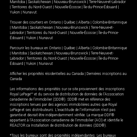
Manitoba
|
Saskatchewan
|
Nouveau-Brunswick
|
Terre-Neuve-et-Labrador
|
Territoires du Nord-Ouest
|
Nouvelle-Écosse
|
Île-du-Prince-Édouard
|
Yukon
|
Nunavut
.
Trouver des courtiers en
Ontario
|
Québec
|
Alberta
|
Colombie-Britannique
|
Manitoba
|
Saskatchewan
|
Nouveau-Brunswick
|
Terre-Neuve-et-
Labrador
|
Territoires du Nord-Ouest
|
Nouvelle-Écosse
|
Île-du-Prince-
Édouard
|
Yukon
|
Nunavut
Parcourir les bureaux en
Ontario
|
Québec
|
Alberta
|
Colombie-Britannique
|
Manitoba
|
Saskatchewan
|
Nouveau-Brunswick
|
Terre-Neuve-et-
Labrador
|
Territoires du Nord-Ouest
|
Nouvelle-Écosse
|
Île-du-Prince-
Édouard
|
Yukon
|
Nunavut
Afficher les propriétés résidentielles au Canada
|
Dernières inscriptions au
Canada
Les informations des propriétés sur ce site proviennent des inscriptions
Royal LePage
MD
et du service de distribution de données de l'Association
canadienne de l’immobilier (SDD®). SDD® met en référence des
inscriptions tenues par des agences immobilières autres que Royal
LePage et ses distributeurs. L'exactitude de l'information n'est pas
garantie et devrait être indépendamment vérifiée. La marque DDF®
appartient à l'Association canadienne de l’immobilier (ACI) et identifie le
REALTOR.ca Installation de distribution de données (SDD®).
*Tous les bureaux sont des propriétés indépendantes. Les bureaux