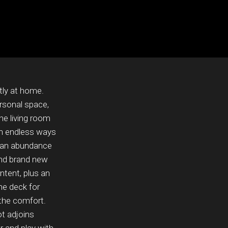
ntly at home.
rsonal space,
he living room
 in endless ways
s an abundance
and brand new
ntent, plus an
he deck for
 the comfort.
ot adjoins