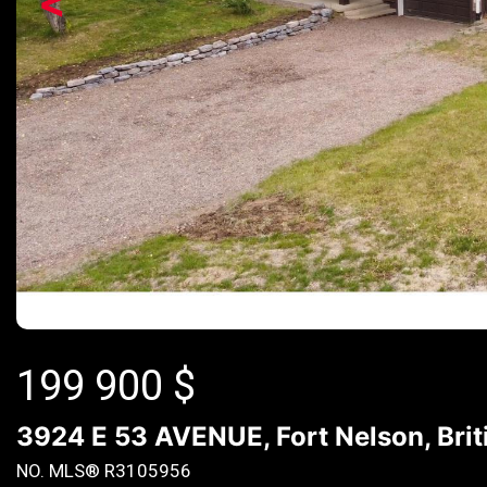
<
199 900
$
3924 E 53 AVENUE, Fort Nelson, Bri
NO. MLS® R3105956