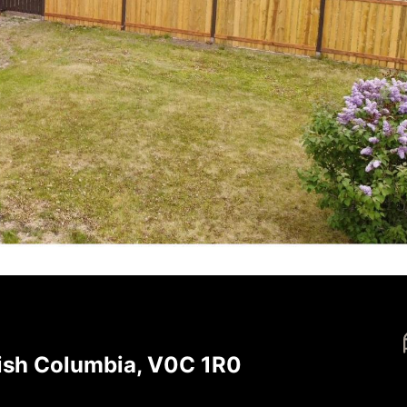
tish Columbia, V0C 1R0