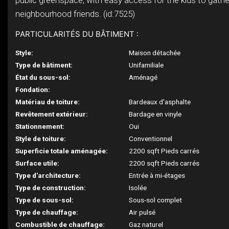
public greenspace, with easy access for the kids to gathe
neighbourhood friends. (id:7525)
PARTICULARITÉS DU BÂTIMENT :
Style:
Maison détachée
Type de bâtiment:
Unifamiliale
État du sous-sol:
Aménagé
Fondation:
Matériau de toiture:
Bardeaux d'asphalte
Revêtement extérieur:
Bardage en vinyle
Stationnement:
Oui
Style de toiture:
Conventionnel
Superficie totale aménagée:
2200 sqft Pieds carrés
Surface utile:
2200 sqft Pieds carrés
Type d'architecture:
Entrée à mi-étages
Type de construction:
Isolée
Type de sous-sol:
Sous-sol complet
Type de chauffage:
Air pulsé
Combustible de chauffage:
Gaz naturel