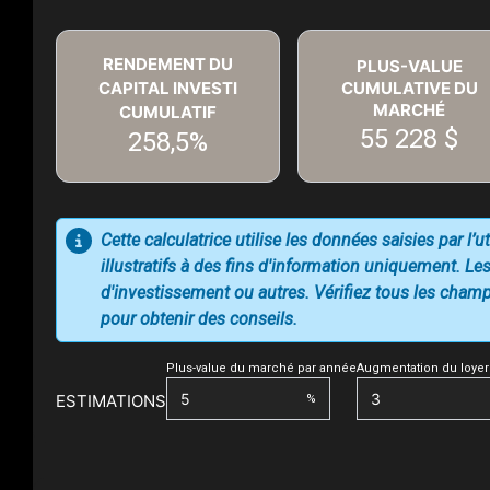
RENDEMENT DU
PLUS-VALUE
CAPITAL INVESTI
CUMULATIVE DU
MARCHÉ
CUMULATIF
55 228 $
258,5%
Cette calculatrice utilise les données saisies par l’
illustratifs à des fins d'information uniquement. Les
d'investissement ou autres. Vérifiez tous les champs
pour obtenir des conseils.
Plus-value du marché par année
Augmentation du loyer
ESTIMATIONS
%