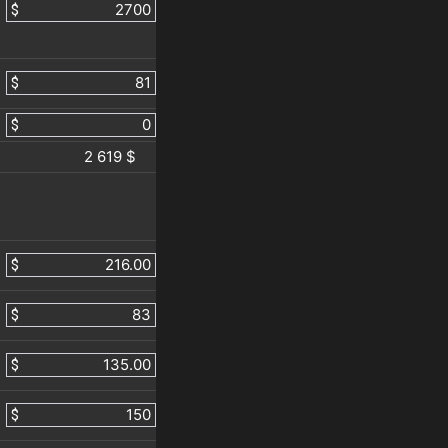
$
$
$
2 619 $
$
$
$
$