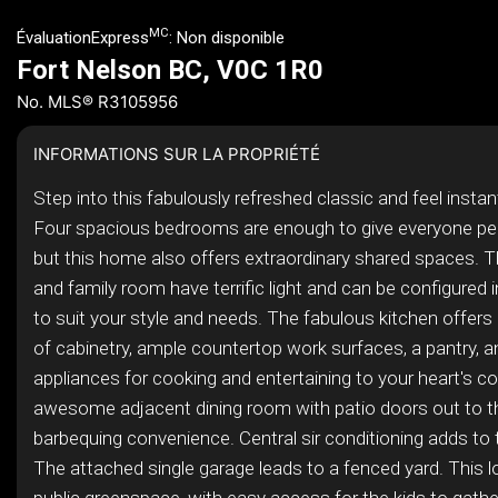
MC
ÉvaluationExpress
:
Non disponible
Fort Nelson BC, V0C 1R0
No. MLS® R3105956
INFORMATIONS SUR LA PROPRIÉTÉ
Step into this fabulously refreshed classic and feel insta
Four spacious bedrooms are enough to give everyone pe
but this home also offers extraordinary shared spaces. T
and family room have terrific light and can be configured
to suit your style and needs. The fabulous kitchen offer
of cabinetry, ample countertop work surfaces, a pantry, 
appliances for cooking and entertaining to your heart's co
awesome adjacent dining room with patio doors out to t
barbequing convenience. Central sir conditioning adds to
The attached single garage leads to a fenced yard. This l