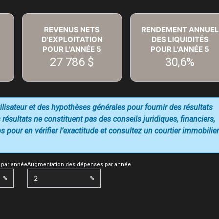
REVENUS NETS
RENDEMENT ANNUEL
D'EXPLOITATION
DES LIQUIDITÉS
POUR L'ANNÉE
5
POUR L'ANNÉE
5
27 786 $
30,6%
utilisateur et des hypothèses générales pour fournir des résultats
 résultats ne constituent pas des conseils juridiques, financiers,
 pour en vérifier l’exactitude et consultez un courtier immobilier
 par année
Augmentation des dépenses par année
%
%