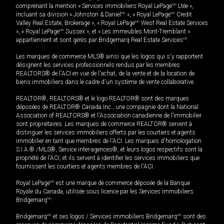
comprenant la mention « Services immobiliers Royal LePage
MD
Ltée »,
incluant sa division « Johnston & Daniel
MD
», « Royal LePage
MD
Credit
Valley Real Estate, Brokerage », « Royal LePage
MD
West Real Estate Services
», « Royal LePage
MD
Sussex », et « Les immeubles Mont-Tremblant »
appartiennent et sont gérés par Bridgemarq Real Estate Services
MD
.
Les marques de commerce MLS® ainsi que les logos qui s'y rapportent
désignent les services professionnels rendus par les membres
REALTORS® de l'ACI en vue de l'achat, de la vente et de la location de
biens immobiliers dans le cadre d'un système de vente collaborative.
REALTOR®, REALTORS® et le logo REALTOR® sont des marques
déposées de REALTOR® Canada Inc., une compagnie dont la National
Association of REALTORS® et l'Association canadienne de l’immobilier
sont propriétaires. Les marques de commerce REALTOR® servent à
distinguer les services immobiliers offerts par les courtiers et agents
immobilier en tant que membres de l'ACI. Les marques d'homologation
S.I.A.® /MLS®, Service inter-agences®, et leurs logos respectifs sont la
propriété de l'ACI, et ils servent à identifier les services immobiliers que
fournissent les courtiers et agents membres de l'ACI.
Royal LePage
MD
est une marque de commerce déposée de la Banque
Royale du Canada, utilisée sous licence par les Services immobiliers
Bridgemarq
MD
.
Bridgemarq
MD
et ses logos / Services immobiliers Bridgemarq
MD
sont des