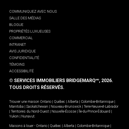
COMMUNIQUEZ AVEC NOUS
SALLE DES MÉDIAS
BLOGUE
PROPRIÉTÉS LUXUEUSES
COMMERCIAL
INTRANET
AVIS JURIDIQUE
CONFIDENTIALITÉ
TÉMOINS
ACCESSIBILITÉ
© SERVICES IMMOBILIERS BRIDGEMARQ
, 2026.
MD
TOUS DROITS RÉSERVÉS.
Trouver une maison
Ontario
|
Québec
|
Alberta
|
Colombie-Britannique
|
Manitoba
|
Saskatchewan
|
Nouveau-Brunswick
|
Terre-Neuve-et-Labrador
|
Territoires du Nord-Ouest
|
Nouvelle-Écosse
|
Île-du-Prince-Édouard
|
Yukon
|
Nunavut
.
Maisons à louer -
Ontario
|
Québec
|
Alberta
|
Colombie-Britannique
|