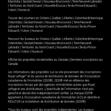
Manitoba
|
Saskatchewan
|
Nouveau-Brunswick
|
Terre-Neuve-et-Labrador
|
Territoires du Nord-Ouest
|
Nouvelle-Écosse
|
Île-du-Prince-Édouard
|
Yukon
|
Nunavut
.
Trouver des courtiers en
Ontario
|
Québec
|
Alberta
|
Colombie-Britannique
|
Manitoba
|
Saskatchewan
|
Nouveau-Brunswick
|
Terre-Neuve-et-
Labrador
|
Territoires du Nord-Ouest
|
Nouvelle-Écosse
|
Île-du-Prince-
Édouard
|
Yukon
|
Nunavut
Parcourir les bureaux en
Ontario
|
Québec
|
Alberta
|
Colombie-Britannique
|
Manitoba
|
Saskatchewan
|
Nouveau-Brunswick
|
Terre-Neuve-et-
Labrador
|
Territoires du Nord-Ouest
|
Nouvelle-Écosse
|
Île-du-Prince-
Édouard
|
Yukon
|
Nunavut
Afficher les propriétés résidentielles au Canada
|
Dernières inscriptions au
Canada
Les informations des propriétés sur ce site proviennent des inscriptions
Royal LePage
MD
et du service de distribution de données de l'Association
canadienne de l’immobilier (SDD®). SDD® met en référence des
inscriptions tenues par des agences immobilières autres que Royal
LePage et ses distributeurs. L'exactitude de l'information n'est pas
garantie et devrait être indépendamment vérifiée. La marque DDF®
appartient à l'Association canadienne de l’immobilier (ACI) et identifie le
REALTOR.ca Installation de distribution de données (SDD®).
*Tous les bureaux sont des propriétés indépendantes. Les bureaux