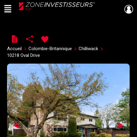
Menu
Live
En Direct
Accueil
Colombie-Britannique
Chilliwack
10218 Oval Drive
<
>