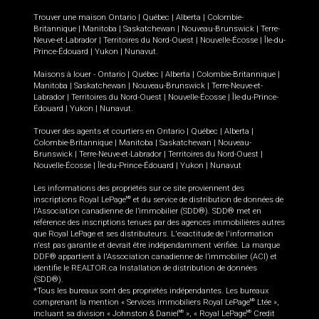
Trouver une maison
Ontario
|
Québec
|
Alberta
|
Colombie-
Britannique
|
Manitoba
|
Saskatchewan
|
Nouveau-Brunswick
|
Terre-
Neuve-et-Labrador
|
Territoires du Nord-Ouest
|
Nouvelle-Écosse
|
Île-du-
Prince-Édouard
|
Yukon
|
Nunavut
.
Maisons à louer -
Ontario
|
Québec
|
Alberta
|
Colombie-Britannique
|
Manitoba
|
Saskatchewan
|
Nouveau-Brunswick
|
Terre-Neuve-et-
Labrador
|
Territoires du Nord-Ouest
|
Nouvelle-Écosse
|
Île-du-Prince-
Édouard
|
Yukon
|
Nunavut
.
Trouver des agents et courtiers en
Ontario
|
Québec
|
Alberta
|
Colombie-Britannique
|
Manitoba
|
Saskatchewan
|
Nouveau-
Brunswick
|
Terre-Neuve-et-Labrador
|
Territoires du Nord-Ouest
|
Nouvelle-Écosse
|
Île-du-Prince-Édouard
|
Yukon
|
Nunavut
Les informations des propriétés sur ce site proviennent des
inscriptions Royal LePage
et du service de distribution de données de
MD
l'Association canadienne de l’immobilier (SDD®). SDD® met en
référence des inscriptions tenues par des agences immobilières autres
que Royal LePage et ses distributeurs. L'exactitude de l'information
n'est pas garantie et devrait être indépendamment vérifiée. La marque
DDF® appartient à l'Association canadienne de l’immobilier (ACI) et
identifie le REALTOR.ca Installation de distribution de données
(SDD®).
*Tous les bureaux sont des propriétés indépendantes. Les bureaux
comprenant la mention « Services immobiliers Royal LePage
Ltée »,
MD
incluant sa division « Johnston & Daniel
», « Royal LePage
Credit
MD
MD