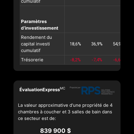
cumulatif
Paramètres
d’investissement
Rendement du
capital investi
18,6%
36,9%
54,9%
cumulatif
Trésorerie
-8,2%
-7,4%
-6,6%
MC
ÉvaluationExpress
La valeur approximative d'une propriété de 4
chambres à coucher et 3 salles de bain dans
ce secteur est de:
839 900 $