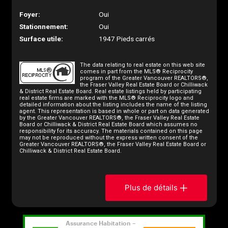
Foyer:
Oui
Stationnement:
Oui
Surface utile:
1947 Pieds carrés
The data relating to real estate on this web site
comes in part from the MLS® Reciprocity
program of the Greater Vancouver REALTORS®,
the Fraser Valley Real Estate Board or Chilliwack
& District Real Estate Board. Real estate listings held by participating
real estate firms are marked with the MLS® Reciprocity logo and
detailed information about the listing includes the name of the listing
agent. This representation is based in whole or part on data generated
by the Greater Vancouver REALTORS®, the Fraser Valley Real Estate
Board or Chilliwack & District Real Estate Board which assumes no
responsibility for its accuracy. The materials contained on this page
may not be reproduced without the express written consent of the
Greater Vancouver REALTORS®, the Fraser Valley Real Estate Board or
Chilliwack & District Real Estate Board.
Plus de détails