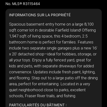
No. MLS® R3115464
INFORMATIONS SUR LA PROPRIÉTÉ
Spacious basement entry home on a large 8,100
sqft corner lot in desirable Fairfield Island! Offering
1,947 sqft of living space, this 4 bedroom, 2.5
bathroom home is perfect for families. Features
include two separate single garages plus a new 16'
x 20' detached shop—ideal for hobbies, storage, or
all your toys. Enjoy a fully fenced yard, great for
kids and pets, with separate driveways for added
convenience. Updates include fresh paint, lighting,
and flooring. Step out to a large patio off the dining
area, perfect for entertaining. Located in a very
quiet neighborhood close to parks, excellent
schools, Fraser River trails, and fishing.
PARTICULARITÉS DU BÂTIMENT :