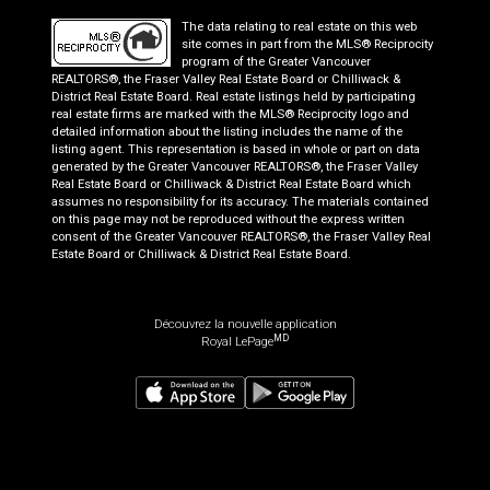
The data relating to real estate on this web
site comes in part from the MLS® Reciprocity
program of the Greater Vancouver
REALTORS®, the Fraser Valley Real Estate Board or Chilliwack &
District Real Estate Board. Real estate listings held by participating
real estate firms are marked with the MLS® Reciprocity logo and
detailed information about the listing includes the name of the
listing agent. This representation is based in whole or part on data
generated by the Greater Vancouver REALTORS®, the Fraser Valley
Real Estate Board or Chilliwack & District Real Estate Board which
assumes no responsibility for its accuracy. The materials contained
on this page may not be reproduced without the express written
consent of the Greater Vancouver REALTORS®, the Fraser Valley Real
Estate Board or Chilliwack & District Real Estate Board.
Découvrez la nouvelle application
MD
Royal LePage
839 900
$
Planifier une visite
Demander plus d'information