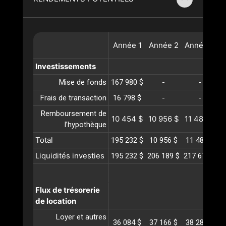
Année
1
Année
2
Année
3
A
Investissements
Mise de fonds
167 980 $
-
-
Frais de transaction
16 798 $
-
-
Remboursement de
10 454 $
10 956 $
11 483 $
1
l’hypothèque
Total
195 232 $
10 956 $
11 483 $
1
Liquidités investies
195 232 $
206 189 $
217 672 $
2
Flux de trésorerie
de location
Loyer et autres
36 084 $
37 166 $
38 281 $
3