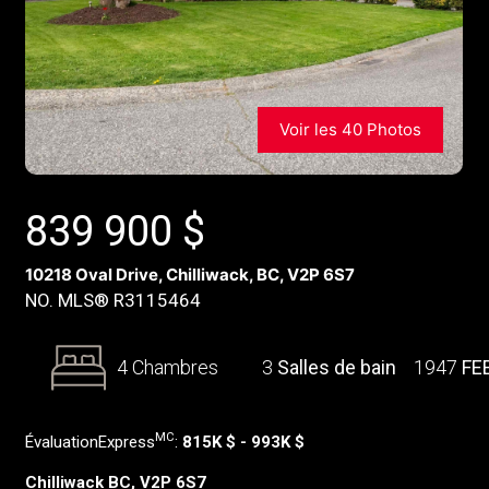
Voir les 40 Photos
839 900
$
10218 Oval Drive, Chilliwack, BC, V2P 6S7
NO. MLS® R3115464
4 Chambres
3
Salles de bain
1947
FE
MC
ÉvaluationExpress
:
815K $ - 993K $
Chilliwack BC, V2P 6S7