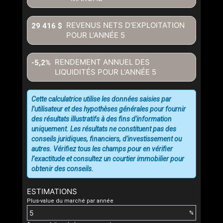
REVENUS NETS D'EXPLOITATION
29 416 $
POUR L'ANNÉE
5
RENDEMENT ANNUEL DES
-5,2%
LIQUIDITÉS POUR L'ANNÉE
5
Cette calculatrice utilise les données saisies par
l’utilisateur et des hypothèses générales pour fournir
des résultats illustratifs à des fins d'information
uniquement. Les résultats ne constituent pas des
conseils juridiques, financiers, d'investissement ou
autres. Vérifiez tous les champs pour en vérifier
l’exactitude et consultez un courtier immobilier pour
obtenir des conseils.
ESTIMATIONS
Plus-value du marché par année
%