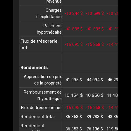
revenue
Charges
-10 344 $
-10 599 $
-10 861 $
-
d'exploitation
Paiement
-41 835 $
-41 835 $
-41 835 $
-
hypothécaire
Flux de trésorerie
-16 095 $
-15 268 $
-14 415 $
-
net
Rendements
Appréciation du prix
41 995 $
44 094 $
46 299 $
4
de la propriété
Remboursement de
10 454 $
10 956 $
11 483 $
1
l’hypothèque
Flux de trésorerie net
-16 095 $
-15 268 $
-14 415 $
-
Rendement total
36 353 $
39 783 $
43 367 $
4
Rendement
36 353 $
76 136 $
119 504 $
1