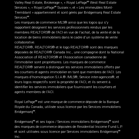
Valley Real Estate, Brokerage », « Royal LePage
West Real Estate
MD
Services », « Royal LePage
Sussex », et « Les immeubles Mont-
MD
Tremblant » appartiennent et sont gérés par Bridgemarq Real Estate
Services
.
MD
Les marques de commerce MLS® ainsi que les logos qui s'y
rapportent désignent les services professionnels rendus par les
membres REALTORS® de l'ACI en vue de l'achat, de la vente et de la
location de biens immobiliers dans le cadre d'un système de vente
collaborative.
REALTOR®, REALTORS® et le logo REALTOR® sont des marques
déposées de REALTOR® Canada Inc., une compagnie dont la National
Association of REALTORS® et l'Association canadienne de
l’immobilier sont propriétaires. Les marques de commerce
REALTOR® servent à distinguer les services immobiliers offerts par
les courtiers et agents immobilier en tant que membres de l'ACI. Les
marques d'homologation S.I.A.® /MLS®, Service inter-agences®, et
leurs logos respectifs sont la propriété de l'ACI, et ils servent à
identifier les services immobiliers que fournissent les courtiers et
agents membres de l'ACI.
Royal LePage
est une marque de commerce déposée de la Banque
MD
Royale du Canada, utilisée sous licence par les Services immobiliers
Bridgemarq
.
MD
Bridgemarq
et ses logos / Services immobiliers Bridgemarq
sont
MD
MD
des marques de commerce déposées de Residential Income Fund L.P.
et sont utilisées sous licence par Services immobiliers Bridgemarq
MD
Inc.