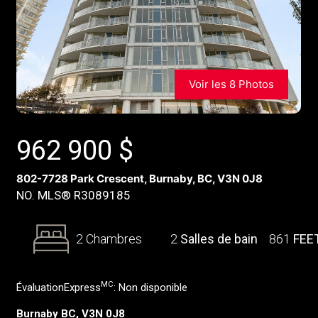
Voir les 8 Photos
962 900
$
802-7728 Park Crescent, Burnaby, BC, V3N 0J8
NO. MLS® R3089185
2 Chambres
2
Salles de bain
861
FEE
MC
ÉvaluationExpress
:
Non disponible
Burnaby BC, V3N 0J8