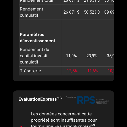
Rendement total
26 671 $
29 851 $
33 167 $
3
Rendement
26 671 $
56 523 $
89 691 $
1
cumulatif
Paramètres
d’investissement
Rendement du
capital investi
11,9%
23,9%
35,9%
cumulatif
Trésorerie
-12,5%
-11,6%
-10,7%
MC
ÉvaluationExpress
Les données concernant cette
propriété sont insuffisantes pour
MC
fournir une ÉvaluationExpress
.