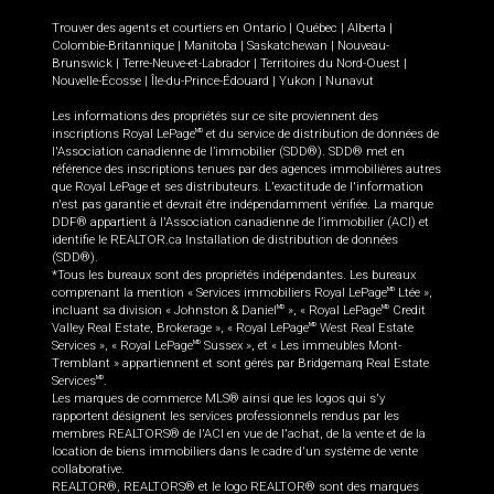
Trouver des agents et courtiers en
Ontario
|
Québec
|
Alberta
|
Colombie-Britannique
|
Manitoba
|
Saskatchewan
|
Nouveau-
Brunswick
|
Terre-Neuve-et-Labrador
|
Territoires du Nord-Ouest
|
Nouvelle-Écosse
|
Île-du-Prince-Édouard
|
Yukon
|
Nunavut
Les informations des propriétés sur ce site proviennent des
inscriptions Royal LePage
et du service de distribution de données de
MD
l'Association canadienne de l’immobilier (SDD®). SDD® met en
référence des inscriptions tenues par des agences immobilières autres
que Royal LePage et ses distributeurs. L'exactitude de l'information
n'est pas garantie et devrait être indépendamment vérifiée. La marque
DDF® appartient à l'Association canadienne de l’immobilier (ACI) et
identifie le REALTOR.ca Installation de distribution de données
(SDD®).
*Tous les bureaux sont des propriétés indépendantes. Les bureaux
comprenant la mention « Services immobiliers Royal LePage
Ltée »,
MD
incluant sa division « Johnston & Daniel
», « Royal LePage
Credit
MD
MD
Valley Real Estate, Brokerage », « Royal LePage
West Real Estate
MD
Services », « Royal LePage
Sussex », et « Les immeubles Mont-
MD
Tremblant » appartiennent et sont gérés par Bridgemarq Real Estate
Services
.
MD
Les marques de commerce MLS® ainsi que les logos qui s'y
rapportent désignent les services professionnels rendus par les
membres REALTORS® de l'ACI en vue de l'achat, de la vente et de la
location de biens immobiliers dans le cadre d'un système de vente
collaborative.
REALTOR®, REALTORS® et le logo REALTOR® sont des marques