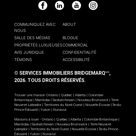
Facebook
LinkedIn
YouTube
Instagram
COMMUNIQUEZ AVEC
ABOUT
NOUS
SALLE DES MÉDIAS
BLOGUE
PROPRIÉTÉS LUXUEUSES
COMMERCIAL
AVIS JURIDIQUE
CONFIDENTIALITÉ
TÉMOINS
ACCESSIBILITÉ
© SERVICES IMMOBILIERS BRIDGEMARQ
,
MD
2026.
TOUS DROITS RÉSERVÉS.
Trouver une maison
Ontario
|
Québec
|
Alberta
|
Colombie-
Britannique
|
Manitoba
|
Saskatchewan
|
Nouveau-Brunswick
|
Terre-
Neuve-et-Labrador
|
Territoires du Nord-Ouest
|
Nouvelle-Écosse
|
Île-du-
Prince-Édouard
|
Yukon
|
Nunavut
.
Maisons à louer -
Ontario
|
Québec
|
Alberta
|
Colombie-Britannique
|
Manitoba
|
Saskatchewan
|
Nouveau-Brunswick
|
Terre-Neuve-et-
Labrador
|
Territoires du Nord-Ouest
|
Nouvelle-Écosse
|
Île-du-Prince-
Édouard
|
Yukon
|
Nunavut
.