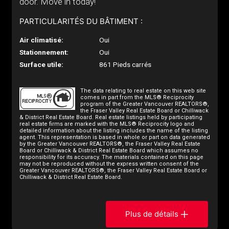
door. Move in today!
PARTICULARITÉS DU BÂTIMENT :
Air climatisé:
Oui
Stationnement:
Oui
Surface utile:
861 Pieds carrés
The data relating to real estate on this web site
comes in part from the MLS® Reciprocity
program of the Greater Vancouver REALTORS®,
the Fraser Valley Real Estate Board or Chilliwack
& District Real Estate Board. Real estate listings held by participating
real estate firms are marked with the MLS® Reciprocity logo and
detailed information about the listing includes the name of the listing
agent. This representation is based in whole or part on data generated
by the Greater Vancouver REALTORS®, the Fraser Valley Real Estate
Board or Chilliwack & District Real Estate Board which assumes no
responsibility for its accuracy. The materials contained on this page
may not be reproduced without the express written consent of the
Greater Vancouver REALTORS®, the Fraser Valley Real Estate Board or
Chilliwack & District Real Estate Board.
Plus de détails