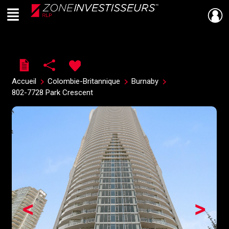
Menu
Live
En Direct
Accueil
Colombie-Britannique
Burnaby
802-7728 Park Crescent
<
>