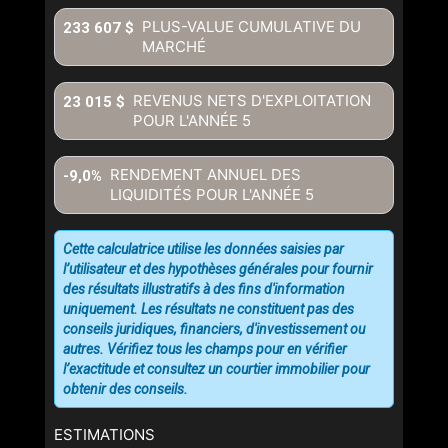
PLUS-VALUE CUMULATIVE DU
233 607 $
MARCHÉ
REVENUS NETS D'EXPLOITATION
23 015 $
POUR L'ANNÉE
5
RENDEMENT ANNUEL DES
-9,0%
LIQUIDITÉS POUR L'ANNÉE
5
Cette calculatrice utilise les données saisies par
l’utilisateur et des hypothèses générales pour fournir
des résultats illustratifs à des fins d'information
uniquement. Les résultats ne constituent pas des
conseils juridiques, financiers, d'investissement ou
autres. Vérifiez tous les champs pour en vérifier
l’exactitude et consultez un courtier immobilier pour
obtenir des conseils.
ESTIMATIONS