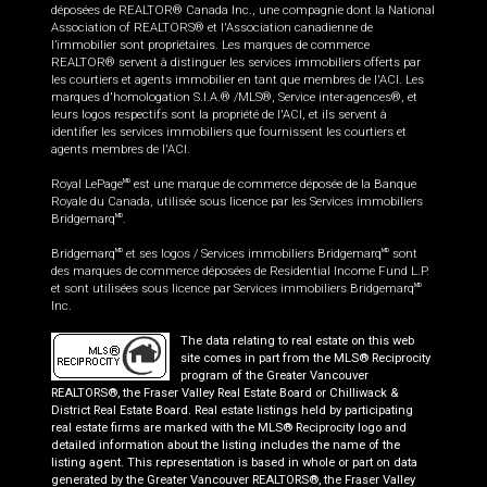
déposées de REALTOR® Canada Inc., une compagnie dont la National
Association of REALTORS® et l'Association canadienne de
l’immobilier sont propriétaires. Les marques de commerce
REALTOR® servent à distinguer les services immobiliers offerts par
les courtiers et agents immobilier en tant que membres de l'ACI. Les
marques d'homologation S.I.A.® /MLS®, Service inter-agences®, et
leurs logos respectifs sont la propriété de l'ACI, et ils servent à
identifier les services immobiliers que fournissent les courtiers et
agents membres de l'ACI.
Royal LePage
est une marque de commerce déposée de la Banque
MD
Royale du Canada, utilisée sous licence par les Services immobiliers
Bridgemarq
.
MD
Bridgemarq
et ses logos / Services immobiliers Bridgemarq
sont
MD
MD
des marques de commerce déposées de Residential Income Fund L.P.
et sont utilisées sous licence par Services immobiliers Bridgemarq
MD
Inc.
The data relating to real estate on this web
site comes in part from the MLS® Reciprocity
program of the Greater Vancouver
REALTORS®, the Fraser Valley Real Estate Board or Chilliwack &
District Real Estate Board. Real estate listings held by participating
real estate firms are marked with the MLS® Reciprocity logo and
detailed information about the listing includes the name of the
listing agent. This representation is based in whole or part on data
generated by the Greater Vancouver REALTORS®, the Fraser Valley