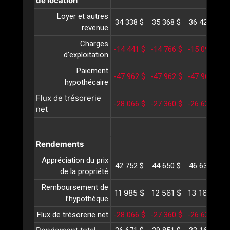
de location
Loyer et autres
34 338 $
35 368 $
36 429 $
3
revenue
Charges
-14 441 $
-14 766 $
-15 097 $
-
d'exploitation
Paiement
-47 962 $
-47 962 $
-47 962 $
-
hypothécaire
Flux de trésorerie
-28 066 $
-27 360 $
-26 631 $
-
net
Rendements
Appréciation du prix
42 752 $
44 650 $
46 633 $
4
de la propriété
Remboursement de
11 985 $
12 561 $
13 165 $
1
l’hypothèque
Flux de trésorerie net
-28 066 $
-27 360 $
-26 631 $
-