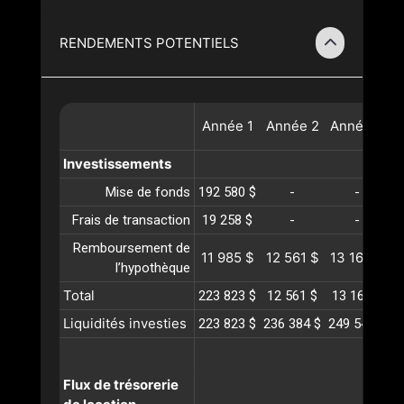
RENDEMENTS POTENTIELS
Année
1
Année
2
Année
3
A
Investissements
Mise de fonds
192 580 $
-
-
Frais de transaction
19 258 $
-
-
Remboursement de
11 985 $
12 561 $
13 165 $
1
l’hypothèque
Total
223 823 $
12 561 $
13 165 $
1
Liquidités investies
223 823 $
236 384 $
249 549 $
2
Flux de trésorerie