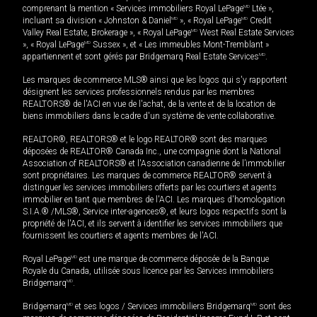
comprenant la mention « Services immobiliers Royal LePage
MD
Ltée »,
incluant sa division « Johnston & Daniel
MD
», « Royal LePage
MD
Credit
Valley Real Estate, Brokerage », « Royal LePage
MD
West Real Estate Services
», « Royal LePage
MD
Sussex », et « Les immeubles Mont-Tremblant »
appartiennent et sont gérés par Bridgemarq Real Estate Services
MD
.
Les marques de commerce MLS® ainsi que les logos qui s'y rapportent
désignent les services professionnels rendus par les membres
REALTORS® de l'ACI en vue de l'achat, de la vente et de la location de
biens immobiliers dans le cadre d'un système de vente collaborative.
REALTOR®, REALTORS® et le logo REALTOR® sont des marques
déposées de REALTOR® Canada Inc., une compagnie dont la National
Association of REALTORS® et l'Association canadienne de l’immobilier
sont propriétaires. Les marques de commerce REALTOR® servent à
distinguer les services immobiliers offerts par les courtiers et agents
immobilier en tant que membres de l'ACI. Les marques d'homologation
S.I.A.® /MLS®, Service inter-agences®, et leurs logos respectifs sont la
propriété de l'ACI, et ils servent à identifier les services immobiliers que
fournissent les courtiers et agents membres de l'ACI.
Royal LePage
MD
est une marque de commerce déposée de la Banque
Royale du Canada, utilisée sous licence par les Services immobiliers
Bridgemarq
MD
.
Bridgemarq
MD
et ses logos / Services immobiliers Bridgemarq
MD
sont des