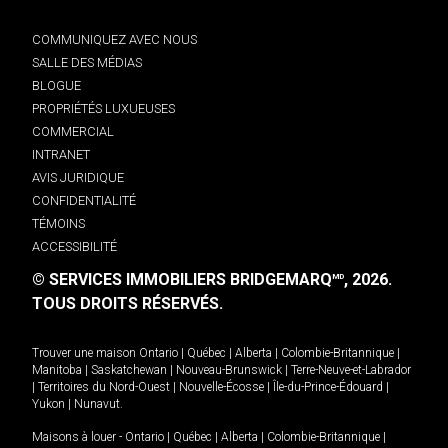
COMMUNIQUEZ AVEC NOUS
SALLE DES MÉDIAS
BLOGUE
PROPRIÉTÉS LUXUEUSES
COMMERCIAL
INTRANET
AVIS JURIDIQUE
CONFIDENTIALITÉ
TÉMOINS
ACCESSIBILITÉ
© SERVICES IMMOBILIERS BRIDGEMARQ
, 2026.
MD
TOUS DROITS RÉSERVÉS.
Trouver une maison
Ontario
|
Québec
|
Alberta
|
Colombie-Britannique
|
Manitoba
|
Saskatchewan
|
Nouveau-Brunswick
|
Terre-Neuve-et-Labrador
|
Territoires du Nord-Ouest
|
Nouvelle-Écosse
|
Île-du-Prince-Édouard
|
Yukon
|
Nunavut
.
Maisons à louer -
Ontario
|
Québec
|
Alberta
|
Colombie-Britannique
|