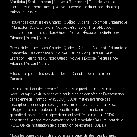
Manitoba
|
Saskatchewan
|
Nouveau-Brunswick
|
Terre-Neuve-et-Labrador
|
Territoires du Nord-Ouest
|
Nouvelle-Écosse
|
Île-du-Prince-Édouard
|
Yukon
|
Nunavut
.
Trouver des courtiers en
Ontario
|
Québec
|
Alberta
|
Colombie-Britannique
|
Manitoba
|
Saskatchewan
|
Nouveau-Brunswick
|
Terre-Neuve-et-
Labrador
|
Territoires du Nord-Ouest
|
Nouvelle-Écosse
|
Île-du-Prince-
Édouard
|
Yukon
|
Nunavut
Parcourir les bureaux en
Ontario
|
Québec
|
Alberta
|
Colombie-Britannique
|
Manitoba
|
Saskatchewan
|
Nouveau-Brunswick
|
Terre-Neuve-et-
Labrador
|
Territoires du Nord-Ouest
|
Nouvelle-Écosse
|
Île-du-Prince-
Édouard
|
Yukon
|
Nunavut
Afficher les propriétés résidentielles au Canada
|
Dernières inscriptions au
Canada
Les informations des propriétés sur ce site proviennent des inscriptions
Royal LePage
MD
et du service de distribution de données de l'Association
canadienne de l’immobilier (SDD®). SDD® met en référence des
inscriptions tenues par des agences immobilières autres que Royal
LePage et ses distributeurs. L'exactitude de l'information n'est pas
garantie et devrait être indépendamment vérifiée. La marque DDF®
appartient à l'Association canadienne de l’immobilier (ACI) et identifie le
REALTOR.ca Installation de distribution de données (SDD®).
*Tous les bureaux sont des propriétés indépendantes. Les bureaux