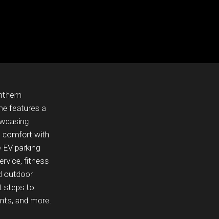
Anthem
me features a
howcasing
d comfort with
e EV parking
ervice, fitness
d outdoor
t steps to
ants, and more.