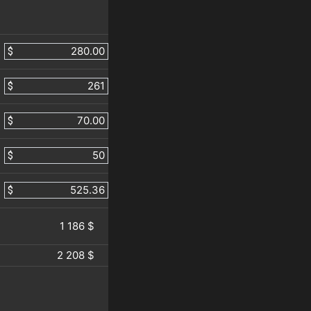
$
$
$
$
$
1 186 $
2 208 $