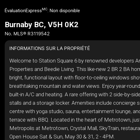
MC
ÉvaluationExpress
:
Non disponible
Burnaby BC, V5H 0K2
No. MLS® R3119542
INFORMATIONS SUR LA PROPRIÉTÉ
Welcome to Station Square 6 by renowned developers 
Properties and Beedie Living. This like-new 2 BR 2 BA ho
bright, functional layout with floor-to-ceiling windows s
breathtaking mountain and water views. Enjoy year-roun
built-in A/C and heating. A rare offering with 2 side-by-sid
stalls and a storage locker. Amenities include concierge s
centre with yoga studio, sauna, entertainment lounge, an
terrace with BBQ. Located in the heart of Metrotown, jus
Metropolis at Metrotown, Crystal Mall, SkyTrain, restaur
Open House Sat & Sun, May 30 & 31, 2 - 4PM.