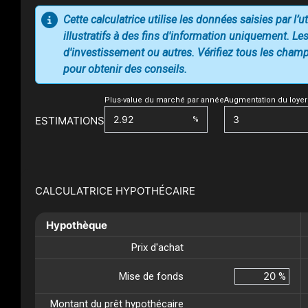
Cette calculatrice utilise les données saisies par l’
illustratifs à des fins d'information uniquement. Les
d'investissement ou autres. Vérifiez tous les champs
pour obtenir des conseils.
Plus-value du marché par année
Augmentation du loyer
ESTIMATIONS
%
CALCULATRICE HYPOTHÉCAIRE
Hypothèque
Prix d'achat
Mise de fonds
%
Montant du prêt hypothécaire