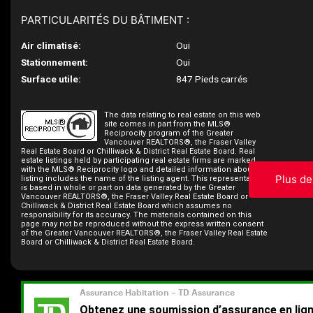
PARTICULARITÉS DU BÂTIMENT :
Air climatisé:
Oui
Stationnement:
Oui
Surface utile:
847 Pieds carrés
The data relating to real estate on this web
site comes in part from the MLS®
Reciprocity program of the Greater
Vancouver REALTORS®, the Fraser Valley
Real Estate Board or Chilliwack & District Real Estate Board. Real
estate listings held by participating real estate firms are marked
with the MLS® Reciprocity logo and detailed information about the
Plus de
listing includes the name of the listing agent. This representation
is based in whole or part on data generated by the Greater
Vancouver REALTORS®, the Fraser Valley Real Estate Board or
Chilliwack & District Real Estate Board which assumes no
responsibility for its accuracy. The materials contained on this
page may not be reproduced without the express written consent
of the Greater Vancouver REALTORS®, the Fraser Valley Real Estate
Board or Chilliwack & District Real Estate Board.