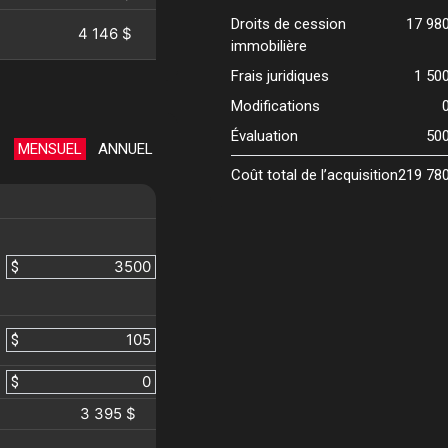
Droits de cession
17 98
4 146 $
immobilière
Frais juridiques
1 50
Modifications
Évaluation
50
MENSUEL
ANNUEL
Coût total de l’acquisition
219 78
$
$
$
3 395 $