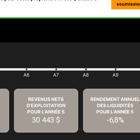
REVENUS NETS
RENDEMENT ANNUEL
D'EXPLOITATION
DES LIQUIDITÉS
POUR L'ANNÉE
5
POUR L'ANNÉE
5
30 443 $
-6,8%