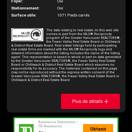
Foyer:
Oui
Stationnement:
Oui
Surface utile:
1071 Pieds carrés
The data relating to real estate on this web site
comes in part from the MLS® Reciprocity
program of the Greater Vancouver REALTORS®,
the Fraser Valley Real Estate Board or Chilliwack
& District Real Estate Board. Real estate listings held by participating
real estate firms are marked with the MLS® Reciprocity logo and
detailed information about the listing includes the name of the listing
agent. This representation is based in whole or part on data generated
by the Greater Vancouver REALTORS®, the Fraser Valley Real Estate
Board or Chilliwack & District Real Estate Board which assumes no
responsibility for its accuracy. The materials contained on this page
may not be reproduced without the express written consent of the
Greater Vancouver REALTORS®, the Fraser Valley Real Estate Board or
Chilliwack & District Real Estate Board.
Plus de détails