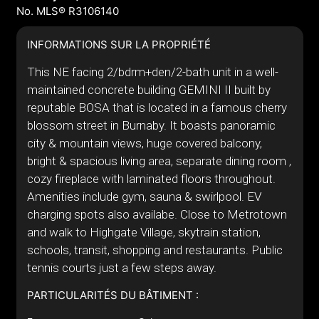
No. MLS® R3106140
INFORMATIONS SUR LA PROPRIÉTÉ
This NE facing 2/bdrm+den/2-bath unit in a well-
maintained concrete building GEMINI II built by
reputable BOSA that is located in a famous cherry
blossom street in Burnaby. It boasts panoramic
city & mountain views, huge covered balcony,
bright & spacious living area, separate dining room ,
cozy fireplace with laminated floors throughout.
Amenities include gym, sauna & swirlpool. EV
charging spots also availabe. Close to Metrotown
and walk to Highgate Village, skytrain station,
schools, transit, shopping and restaurants. Public
tennis courts just a few steps away.
PARTICULARITÉS DU BÂTIMENT :