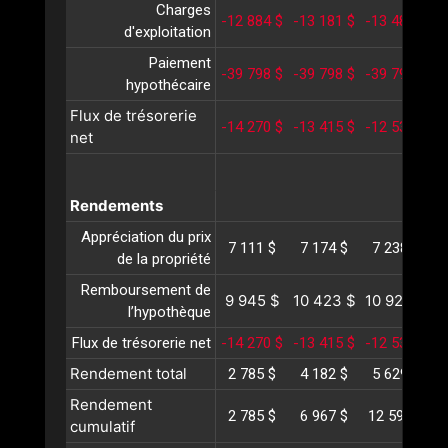
Charges
-12 884 $
-13 181 $
-13 485 $
-
d'exploitation
Paiement
-39 798 $
-39 798 $
-39 798 $
-
hypothécaire
Flux de trésorerie
-14 270 $
-13 415 $
-12 533 $
-
net
Rendements
Appréciation du prix
7 111 $
7 174 $
7 238 $
de la propriété
Remboursement de
9 945 $
10 423 $
10 924 $
1
l’hypothèque
Flux de trésorerie net
-14 270 $
-13 415 $
-12 533 $
-
Rendement total
2 785 $
4 182 $
5 629 $
Rendement
2 785 $
6 967 $
12 597 $
1
cumulatif