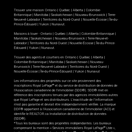
Trouver une maison
Ontario
|
Québec
|
Alberta
|
Colombie-
Britannique
|
Manitoba
|
Saskatchewan
|
Nouveau-Brunswick
|
Terre-
Neuve-et-Labrador
|
Territoires du Nord-Ouest
|
Nouvelle-Écosse
|
Île-du-
Prince-Édouard
|
Yukon
|
Nunavut
.
Maisons à louer -
Ontario
|
Québec
|
Alberta
|
Colombie-Britannique
|
Manitoba
|
Saskatchewan
|
Nouveau-Brunswick
|
Terre-Neuve-et-
Labrador
|
Territoires du Nord-Ouest
|
Nouvelle-Écosse
|
Île-du-Prince-
Édouard
|
Yukon
|
Nunavut
.
Trouver des agents et courtiers en
Ontario
|
Québec
|
Alberta
|
Colombie-Britannique
|
Manitoba
|
Saskatchewan
|
Nouveau-
Brunswick
|
Terre-Neuve-et-Labrador
|
Territoires du Nord-Ouest
|
Nouvelle-Écosse
|
Île-du-Prince-Édouard
|
Yukon
|
Nunavut
Les informations des propriétés sur ce site proviennent des
inscriptions Royal LePage
et du service de distribution de données de
MD
l'Association canadienne de l’immobilier (SDD®). SDD® met en
référence des inscriptions tenues par des agences immobilières autres
que Royal LePage et ses distributeurs. L'exactitude de l'information
n'est pas garantie et devrait être indépendamment vérifiée. La marque
DDF® appartient à l'Association canadienne de l’immobilier (ACI) et
identifie le REALTOR.ca Installation de distribution de données
(SDD®).
*Tous les bureaux sont des propriétés indépendantes. Les bureaux
comprenant la mention « Services immobiliers Royal LePage
Ltée »,
MD
MD
MD