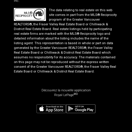
Inc.
The data relating to real estate on this web
site comes in part from the MLS® Reciprocity
program of the Greater Vancouver
REALTORS®, the Fraser Valley Real Estate Board or Chilliwack &
District Real Estate Board. Real estate listings held by participating
real estate firms are marked with the MLS® Reciprocity logo and
detailed information about the listing includes the name of the
listing agent. This representation is based in whole or part on data
generated by the Greater Vancouver REALTORS®, the Fraser Valley
Real Estate Board or Chilliwack & District Real Estate Board which
assumes no responsibility for its accuracy. The materials contained
on this page may not be reproduced without the express written
consent of the Greater Vancouver REALTORS®, the Fraser Valley Real
Estate Board or Chilliwack & District Real Estate Board.
Découvrez la nouvelle application
MD
Royal LePage
799 000
$
Planifier une visite
Demander plus d'information