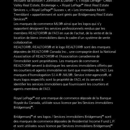
incluant sa division « Johnston & Daniel
», « Royal LePage
Credit
Valley Real Estate, Brokerage », « Royal LePage
West Real Estate
MD
Services », « Royal LePage
Sussex », et « Les immeubles Mont-
MD
Tremblant » appartiennent et sont gérés par Bridgemarq Real Estate
Services
.
MD
Les marques de commerce MLS® ainsi que les logos qui s'y
rapportent désignent les services professionnels rendus par les
membres REALTORS® de l'ACI en vue de l'achat, de la vente et de la
location de biens immobiliers dans le cadre d'un système de vente
collaborative.
REALTOR®, REALTORS® et le logo REALTOR® sont des marques
déposées de REALTOR® Canada Inc., une compagnie dont la National
Association of REALTORS® et l'Association canadienne de
l’immobilier sont propriétaires. Les marques de commerce
REALTOR® servent à distinguer les services immobiliers offerts par
les courtiers et agents immobilier en tant que membres de l'ACI. Les
marques d'homologation S.I.A.® /MLS®, Service inter-agences®, et
leurs logos respectifs sont la propriété de l'ACI, et ils servent à
identifier les services immobiliers que fournissent les courtiers et
agents membres de l'ACI.
Royal LePage
est une marque de commerce déposée de la Banque
MD
Royale du Canada, utilisée sous licence par les Services immobiliers
Bridgemarq
.
MD
Bridgemarq
et ses logos / Services immobiliers Bridgemarq
sont
MD
MD
des marques de commerce déposées de Residential Income Fund L.P.
et sont utilisées sous licence par Services immobiliers Bridgemarq
MD