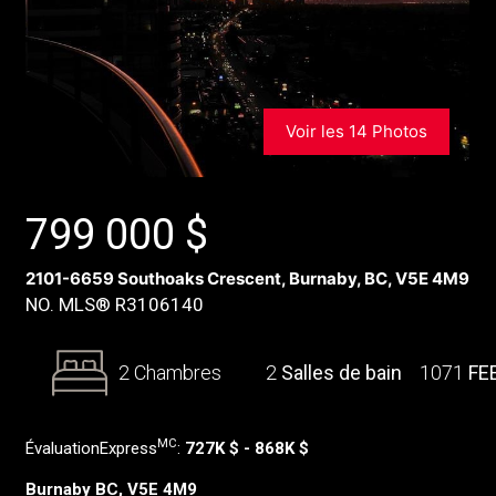
Voir les 14 Photos
799 000
$
2101-6659 Southoaks Crescent, Burnaby, BC, V5E 4M9
NO. MLS® R3106140
2 Chambres
2
Salles de bain
1071
FE
MC
ÉvaluationExpress
:
727K $ - 868K $
Burnaby BC, V5E 4M9