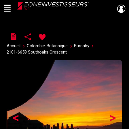
Menu
Live
En Direct
Accueil
Colombie-Britannique
Burnaby
2101-6659 Southoaks Crescent
<
>