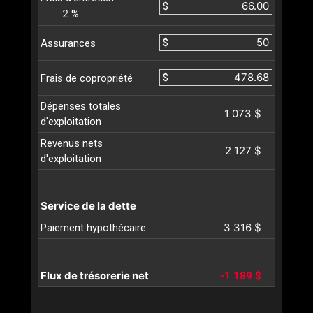
$
%
$
Assurances
$
Frais de copropriété
Dépenses totales
1 073 $
d'exploitation
Revenus nets
2 127 $
d'exploitation
Service de la dette
3 316 $
Paiement hypothécaire
Flux de trésorerie net
-1 189 $