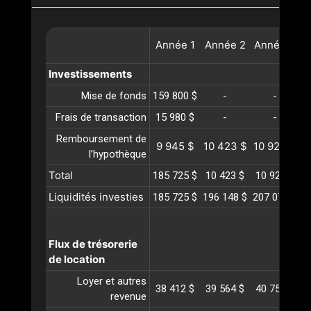
Année
1
Année
2
Année
3
A
Investissements
Mise de fonds
159 800 $
-
-
Frais de transaction
15 980 $
-
-
Remboursement de
9 945 $
10 423 $
10 924 $
1
l’hypothèque
Total
185 725 $
10 423 $
10 924 $
1
Liquidités investies
185 725 $
196 148 $
207 072 $
2
Flux de trésorerie
de location
Loyer et autres
38 412 $
39 564 $
40 751 $
4
revenue