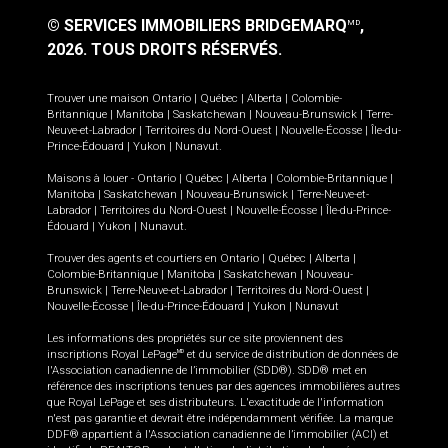
© SERVICES IMMOBILIERS BRIDGEMARQ
,
MD
2026.
TOUS DROITS RÉSERVÉS.
Trouver une maison
Ontario
|
Québec
|
Alberta
|
Colombie-
Britannique
|
Manitoba
|
Saskatchewan
|
Nouveau-Brunswick
|
Terre-
Neuve-et-Labrador
|
Territoires du Nord-Ouest
|
Nouvelle-Écosse
|
Île-du-
Prince-Édouard
|
Yukon
|
Nunavut
.
Maisons à louer -
Ontario
|
Québec
|
Alberta
|
Colombie-Britannique
|
Manitoba
|
Saskatchewan
|
Nouveau-Brunswick
|
Terre-Neuve-et-
Labrador
|
Territoires du Nord-Ouest
|
Nouvelle-Écosse
|
Île-du-Prince-
Édouard
|
Yukon
|
Nunavut
.
Trouver des agents et courtiers en
Ontario
|
Québec
|
Alberta
|
Colombie-Britannique
|
Manitoba
|
Saskatchewan
|
Nouveau-
Brunswick
|
Terre-Neuve-et-Labrador
|
Territoires du Nord-Ouest
|
Nouvelle-Écosse
|
Île-du-Prince-Édouard
|
Yukon
|
Nunavut
Les informations des propriétés sur ce site proviennent des
inscriptions Royal LePage
et du service de distribution de données de
MD
l'Association canadienne de l’immobilier (SDD®). SDD® met en
référence des inscriptions tenues par des agences immobilières autres
que Royal LePage et ses distributeurs. L'exactitude de l'information
n'est pas garantie et devrait être indépendamment vérifiée. La marque
DDF® appartient à l'Association canadienne de l’immobilier (ACI) et