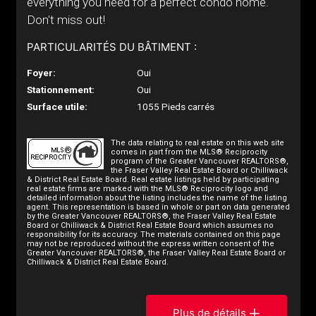
everything you need for a perfect condo home.
Don't miss out!
PARTICULARITÉS DU BÂTIMENT :
Foyer:
Oui
Stationnement:
Oui
Surface utile:
1055 Pieds carrés
The data relating to real estate on this web site
comes in part from the MLS® Reciprocity
program of the Greater Vancouver REALTORS®,
the Fraser Valley Real Estate Board or Chilliwack
& District Real Estate Board. Real estate listings held by participating
real estate firms are marked with the MLS® Reciprocity logo and
detailed information about the listing includes the name of the listing
agent. This representation is based in whole or part on data generated
by the Greater Vancouver REALTORS®, the Fraser Valley Real Estate
Board or Chilliwack & District Real Estate Board which assumes no
responsibility for its accuracy. The materials contained on this page
may not be reproduced without the express written consent of the
Greater Vancouver REALTORS®, the Fraser Valley Real Estate Board or
Chilliwack & District Real Estate Board.
Plus de détails