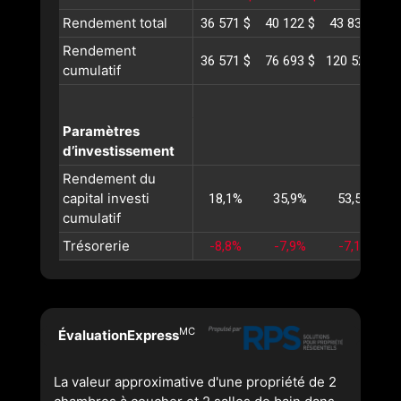
Rendement total
36 571 $
40 122 $
43 835 $
4
Rendement
36 571 $
76 693 $
120 528 $
1
cumulatif
Paramètres
d’investissement
Rendement du
capital investi
18,1%
35,9%
53,5%
cumulatif
Trésorerie
-8,8%
-7,9%
-7,1%
MC
ÉvaluationExpress
La valeur approximative d'une propriété de 2