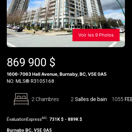
Voir les 9 Photos
869 900
$
1606-7063 Hall Avenue, Burnaby, BC, V5E 0A5
NO. MLS® R3105168
2 Chambres
2
Salles de bain
1055
FE
MC
ÉvaluationExpress
:
731K $ - 889K $
Burnaby BC, V5E 0A5