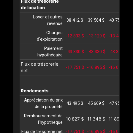
Flux de trésorerie
de location
Loyer et autres
38 412 $
39 564 $
40 751 $
4
revenue
Charges
-12 833 $
-13 129 $
-13 433 $
-
d'exploitation
Paiement
-43 330 $
-43 330 $
-43 330 $
-
hypothécaire
Flux de trésorerie
-17 751 $
-16 895 $
-16 011 $
-
net
Rendements
Appréciation du prix
43 495 $
45 669 $
47 953 $
5
de la propriété
Remboursement de
10 827 $
11 348 $
11 893 $
1
l’hypothèque
Flux de trésorerie net
-17 751 $
-16 895 $
-16 011 $
-