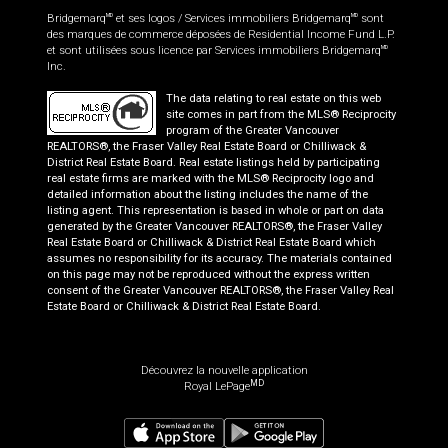
Bridgemarq
et ses logos / Services immobiliers Bridgemarq
sont
MD
MD
des marques de commerce déposées de Residential Income Fund L.P.
et sont utilisées sous licence par Services immobiliers Bridgemarq
MD
Inc.
The data relating to real estate on this web
site comes in part from the MLS® Reciprocity
program of the Greater Vancouver
REALTORS®, the Fraser Valley Real Estate Board or Chilliwack &
District Real Estate Board. Real estate listings held by participating
real estate firms are marked with the MLS® Reciprocity logo and
detailed information about the listing includes the name of the
listing agent. This representation is based in whole or part on data
generated by the Greater Vancouver REALTORS®, the Fraser Valley
Real Estate Board or Chilliwack & District Real Estate Board which
assumes no responsibility for its accuracy. The materials contained
on this page may not be reproduced without the express written
consent of the Greater Vancouver REALTORS®, the Fraser Valley Real
Estate Board or Chilliwack & District Real Estate Board.
Découvrez la nouvelle application
MD
Royal LePage