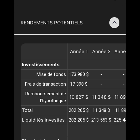
RENDEMENTS POTENTIELS
Année
1
Année
2
Année
3
A
Investissements
Mise de fonds
173 980 $
-
-
Frais de transaction
17 398 $
-
-
Remboursement de
10 827 $
11 348 $
11 893 $
1
l’hypothèque
Total
202 205 $
11 348 $
11 893 $
1
Liquidités investies
202 205 $
213 553 $
225 447 $
2