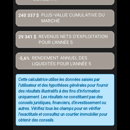
PLUS-VALUE CUMULATIVE DU
240 337 $
MARCHÉ
REVENUS NETS D'EXPLOITATION
29 341 $
POUR L'ANNÉE
5
RENDEMENT ANNUEL DES
-5,6%
LIQUIDITÉS POUR L'ANNÉE
5
Cette calculatrice utilise les données saisies par
l’utilisateur et des hypothèses générales pour fournir
des résultats illustratifs à des fins d'information
uniquement. Les résultats ne constituent pas des
conseils juridiques, financiers, d'investissement ou
autres. Vérifiez tous les champs pour en vérifier
l’exactitude et consultez un courtier immobilier pour
obtenir des conseils.