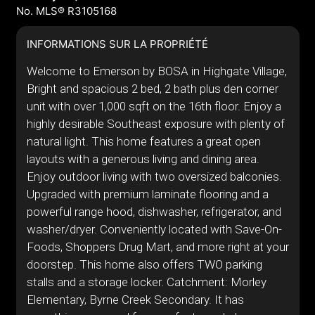
No. MLS® R3105168
INFORMATIONS SUR LA PROPRIÉTÉ
Welcome to Emerson by BOSA in Highgate Village,
Bright and spacious 2 bed, 2 bath plus den corner
unit with over 1,000 sqft on the 16th floor. Enjoy a
highly desirable Southeast exposure with plenty of
natural light. This home features a great open
layouts with a generous living and dining area.
Enjoy outdoor living with two oversized balconies.
Upgraded with premium laminate flooring and a
powerful range hood, dishwasher, refrigerator, and
washer/dryer. Conveniently located with Save-On-
Foods, Shoppers Drug Mart, and more right at your
doorstep. This home also offers TWO parking
stalls and a storage locker. Catchment: Morley
Elementary, Byrne Creek Secondary. It has