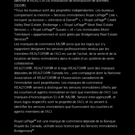
identifie le REALTOR.ca Installation de distribution de données
(SDD®).
*Tous les bureaux sont des propriétés indépendantes. Les bureaux
comprenant la mention « Services immobiliers Royal LePage
Ltée »,
MD
incluant sa division « Johnston & Daniel
», « Royal LePage
Credit
MD
MD
Valley Real Estate, Brokerage », « Royal LePage
West Real Estate
MD
Services », « Royal LePage
Sussex », et « Les immeubles Mont-
MD
Tremblant » appartiennent et sont gérés par Bridgemarq Real Estate
Services
.
MD
Les marques de commerce MLS® ainsi que les logos qui s'y
rapportent désignent les services professionnels rendus par les
membres REALTORS® de l'ACI en vue de l'achat, de la vente et de la
location de biens immobiliers dans le cadre d'un système de vente
collaborative.
REALTOR®, REALTORS® et le logo REALTOR® sont des marques
déposées de REALTOR® Canada Inc., une compagnie dont la National
Association of REALTORS® et l'Association canadienne de
l’immobilier sont propriétaires. Les marques de commerce
REALTOR® servent à distinguer les services immobiliers offerts par
les courtiers et agents immobilier en tant que membres de l'ACI. Les
marques d'homologation S.I.A.® /MLS®, Service inter-agences®, et
leurs logos respectifs sont la propriété de l'ACI, et ils servent à
identifier les services immobiliers que fournissent les courtiers et
agents membres de l'ACI.
Royal LePage
est une marque de commerce déposée de la Banque
MD
Royale du Canada, utilisée sous licence par les Services immobiliers
Bridgemarq
.
MD