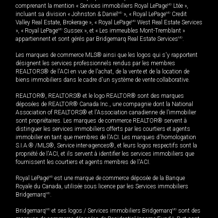
comprenant la mention « Services immobiliers Royal LePage
MD
Ltée »,
incluant sa division « Johnston & Daniel
MD
», « Royal LePage
MD
Credit
Valley Real Estate, Brokerage », « Royal LePage
MD
West Real Estate Services
», « Royal LePage
MD
Sussex », et « Les immeubles Mont-Tremblant »
appartiennent et sont gérés par Bridgemarq Real Estate Services
MD
.
Les marques de commerce MLS® ainsi que les logos qui s'y rapportent
désignent les services professionnels rendus par les membres
REALTORS® de l'ACI en vue de l'achat, de la vente et de la location de
biens immobiliers dans le cadre d'un système de vente collaborative.
REALTOR®, REALTORS® et le logo REALTOR® sont des marques
déposées de REALTOR® Canada Inc., une compagnie dont la National
Association of REALTORS® et l'Association canadienne de l’immobilier
sont propriétaires. Les marques de commerce REALTOR® servent à
distinguer les services immobiliers offerts par les courtiers et agents
immobilier en tant que membres de l'ACI. Les marques d'homologation
S.I.A.® /MLS®, Service inter-agences®, et leurs logos respectifs sont la
propriété de l'ACI, et ils servent à identifier les services immobiliers que
fournissent les courtiers et agents membres de l'ACI.
Royal LePage
MD
est une marque de commerce déposée de la Banque
Royale du Canada, utilisée sous licence par les Services immobiliers
Bridgemarq
MD
.
Bridgemarq
MD
et ses logos / Services immobiliers Bridgemarq
MD
sont des