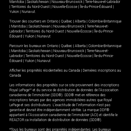
Manitoba
|
Saskatchewan
|
Nouveau-Brunswick
|
Terre-Neuve-et-Labrador
|
Territoires du Nord-Ouest
|
Nouvelle-Écosse
|
Île-du-Prince-Édouard
|
Yukon
|
Nunavut
.
Trouver des courtiers en
Ontario
|
Québec
|
Alberta
|
Colombie-Britannique
|
Manitoba
|
Saskatchewan
|
Nouveau-Brunswick
|
Terre-Neuve-et-
Labrador
|
Territoires du Nord-Ouest
|
Nouvelle-Écosse
|
Île-du-Prince-
Édouard
|
Yukon
|
Nunavut
Parcourir les bureaux en
Ontario
|
Québec
|
Alberta
|
Colombie-Britannique
|
Manitoba
|
Saskatchewan
|
Nouveau-Brunswick
|
Terre-Neuve-et-
Labrador
|
Territoires du Nord-Ouest
|
Nouvelle-Écosse
|
Île-du-Prince-
Édouard
|
Yukon
|
Nunavut
Afficher les propriétés résidentielles au Canada
|
Dernières inscriptions au
Canada
Les informations des propriétés sur ce site proviennent des inscriptions
Royal LePage
MD
et du service de distribution de données de l'Association
canadienne de l’immobilier (SDD®). SDD® met en référence des
inscriptions tenues par des agences immobilières autres que Royal
LePage et ses distributeurs. L'exactitude de l'information n'est pas
garantie et devrait être indépendamment vérifiée. La marque DDF®
appartient à l'Association canadienne de l’immobilier (ACI) et identifie le
REALTOR.ca Installation de distribution de données (SDD®).
*Tous les bureaux sont des propriétés indépendantes. Les bureaux