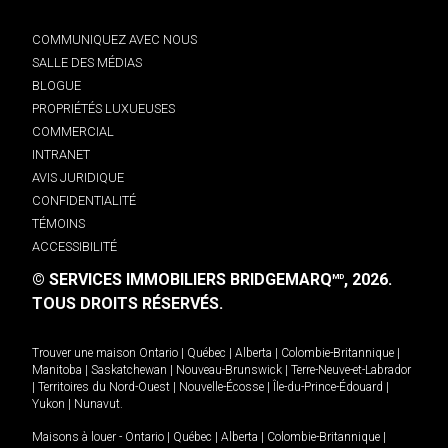
COMMUNIQUEZ AVEC NOUS
SALLE DES MÉDIAS
BLOGUE
PROPRIÉTÉS LUXUEUSES
COMMERCIAL
INTRANET
AVIS JURIDIQUE
CONFIDENTIALITÉ
TÉMOINS
ACCESSIBILITÉ
© SERVICES IMMOBILIERS BRIDGEMARQ
, 2026.
MD
TOUS DROITS RÉSERVÉS.
Trouver une maison
Ontario
|
Québec
|
Alberta
|
Colombie-Britannique
|
Manitoba
|
Saskatchewan
|
Nouveau-Brunswick
|
Terre-Neuve-et-Labrador
|
Territoires du Nord-Ouest
|
Nouvelle-Écosse
|
Île-du-Prince-Édouard
|
Yukon
|
Nunavut
.
Maisons à louer -
Ontario
|
Québec
|
Alberta
|
Colombie-Britannique
|