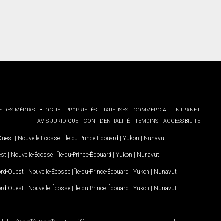
E DES MÉDIAS
BLOGUE
PROPRIÉTÉS LUXUEUSES
COMMERCIAL
INTRANET
AVIS JURIDIQUE
CONFIDENTIALITÉ
TÉMOINS
ACCESSIBILITÉ
-Ouest
|
Nouvelle-Écosse
|
Île-du-Prince-Édouard
|
Yukon
|
Nunavut
.
est
|
Nouvelle-Écosse
|
Île-du-Prince-Édouard
|
Yukon
|
Nunavut
.
Nord-Ouest
|
Nouvelle-Écosse
|
Île-du-Prince-Édouard
|
Yukon
|
Nunavut
Nord-Ouest
|
Nouvelle-Écosse
|
Île-du-Prince-Édouard
|
Yukon
|
Nunavut