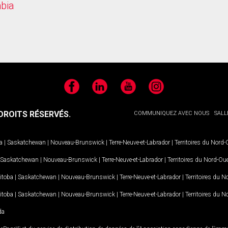
mbia
Facebook
LinkedIn
YouTube
Instagram
ROITS RÉSERVÉS.
COMMUNIQUEZ AVEC NOUS
SALL
a
|
Saskatchewan
|
Nouveau-Brunswick
|
Terre-Neuve-et-Labrador
|
Territoires du Nord
Saskatchewan
|
Nouveau-Brunswick
|
Terre-Neuve-et-Labrador
|
Territoires du Nord-Ou
itoba
|
Saskatchewan
|
Nouveau-Brunswick
|
Terre-Neuve-et-Labrador
|
Territoires du 
itoba
|
Saskatchewan
|
Nouveau-Brunswick
|
Terre-Neuve-et-Labrador
|
Territoires du 
da
MD