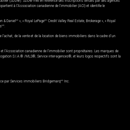
mobilier (SDD®). SDD® met en référence des inscriptions tenues par des agences
rtient à l'Association canadienne de l’immobilier (ACI) et identifie le
on & Daniel
MD
», « Royal LePage
MD
Credit Valley Real Estate, Brokerage », « Royal
es
MD
.
chat, de la vente et de la location de biens immobiliers dans le cadre d'un
Association canadienne de l’immobilier sont propriétaires. Les marques de
ation S.I.A.® /MLS®, Service inter-agences®, et leurs logos respectifs sont la
nce par Services immobiliers Bridgemarq
MD
Inc.