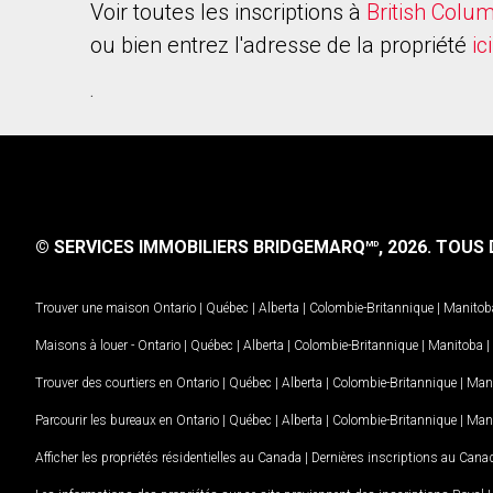
Voir toutes les inscriptions à
British Colu
ou bien entrez l'adresse de la propriété
ici
.
© SERVICES IMMOBILIERS BRIDGEMARQ
, 2026.
TOUS D
MD
Trouver une maison
Ontario
|
Québec
|
Alberta
|
Colombie-Britannique
|
Manitob
Maisons à louer -
Ontario
|
Québec
|
Alberta
|
Colombie-Britannique
|
Manitoba
|
Trouver des courtiers en
Ontario
|
Québec
|
Alberta
|
Colombie-Britannique
|
Man
Parcourir les bureaux en
Ontario
|
Québec
|
Alberta
|
Colombie-Britannique
|
Man
Afficher les propriétés résidentielles au Canada
|
Dernières inscriptions au Cana