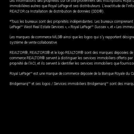
Les informations des propriétés sur ce site proviennent des inscriptions Royal 
immobilières autres que Royal LePage et ses distributeurs. L'exactitude de l'info
REALTOR.ca Installation de distribution de données (SDD®).
*Tous les bureaux sont des propriétés indépendantes. Les bureaux comprenant 
LePage
MD
West Real Estate Services », « Royal LePage
MD
Sussex », et « Les immeu
Les marques de commerce MLS® ainsi que les logos qui s'y rapportent désignent
système de vente collaborative.
REALTOR®, REALTORS® et le logo REALTOR® sont des marques déposées de REAL
commerce REALTOR® servent à distinguer les services immobiliers offerts par le
propriété de l'ACI, et ils servent à identifier les services immobiliers que fourni
Royal LePage
MD
est une marque de commerce déposée de la Banque Royale du Cana
Bridgemarq
MD
et ses logos / Services immobiliers Bridgemarq
MD
sont des marque