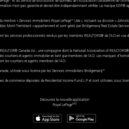
LePage
et du service de distribution de données de l'Association canadienne de l’im
rmation n'est pas garantie et devrait être indépendamment vérifiée. La marque DDF® appa
la mention « Services immobiliers Royal LePage
MD
Ltée », incluant sa division « Johnst
bles Mont-Tremblant » appartiennent et sont gérés par Bridgemarq Real Estate Servic
 les services professionnels rendus par les membres REALTORS® de l'ACI en vue de l'a
TOR® Canada Inc., une compagnie dont la National Association of REALTORS® et l'
s courtiers et agents immobilier en tant que membres de l'ACI. Les marques d'homolog
ssent les courtiers et agents membres de l'ACI.
da, utilisée sous licence par les Services immobiliers Bridgemarq
MD
.
s de commerce déposées de Residential Income Fund L.P. et sont utilisées sous lice
Découvrez la nouvelle application
MD
Royal LePage