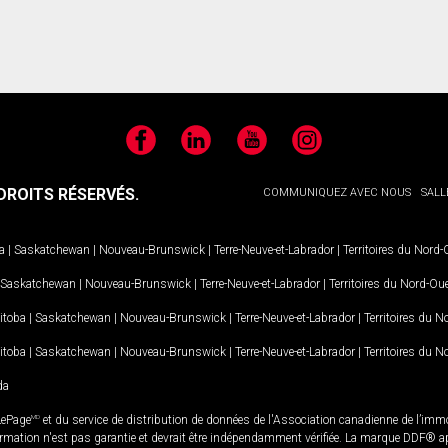
Facebook
LinkedIn
YouTube
Instagram
ROITS RÉSERVÉS.
COMMUNIQUEZ AVEC NOUS
SALL
a
|
Saskatchewan
|
Nouveau-Brunswick
|
Terre-Neuve-et-Labrador
|
Territoires du Nord
Saskatchewan
|
Nouveau-Brunswick
|
Terre-Neuve-et-Labrador
|
Territoires du Nord-Ou
itoba
|
Saskatchewan
|
Nouveau-Brunswick
|
Terre-Neuve-et-Labrador
|
Territoires du 
itoba
|
Saskatchewan
|
Nouveau-Brunswick
|
Terre-Neuve-et-Labrador
|
Territoires du 
da
LePage
MD
et du service de distribution de données de l'Association canadienne de l’im
rmation n'est pas garantie et devrait être indépendamment vérifiée. La marque DDF® appa