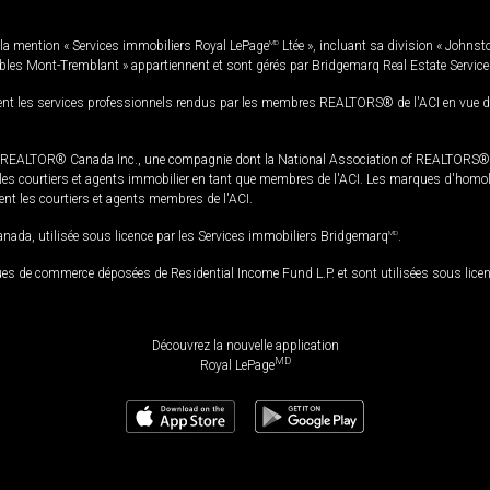
la mention « Services immobiliers Royal LePage
MD
Ltée », incluant sa division « Johnst
bles Mont-Tremblant » appartiennent et sont gérés par Bridgemarq Real Estate Servic
 les services professionnels rendus par les membres REALTORS® de l'ACI en vue de l'a
TOR® Canada Inc., une compagnie dont la National Association of REALTORS® et l'
s courtiers et agents immobilier en tant que membres de l'ACI. Les marques d'homolog
ssent les courtiers et agents membres de l'ACI.
da, utilisée sous licence par les Services immobiliers Bridgemarq
MD
.
s de commerce déposées de Residential Income Fund L.P. et sont utilisées sous lice
Découvrez la nouvelle application
MD
Royal LePage