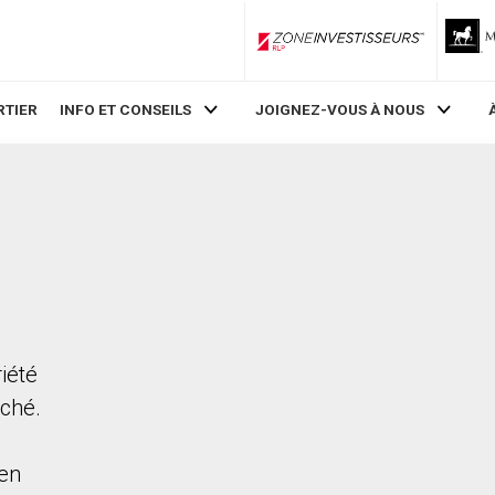
ZoneInvestisseurs RLP
RTIER
INFO ET CONSEILS
JOIGNEZ-VOUS À NOUS
iété
rché.
en