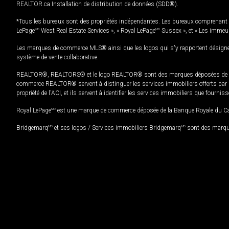
REALTOR.ca Installation de distribution de données (SDD®).
*Tous les bureaux sont des propriétés indépendantes. Les bureaux comprenant 
LePage
MD
West Real Estate Services », « Royal LePage
MD
Sussex », et « Les immeu
Les marques de commerce MLS® ainsi que les logos qui s'y rapportent désignent
système de vente collaborative.
REALTOR®, REALTORS® et le logo REALTOR® sont des marques déposées de REAL
commerce REALTOR® servent à distinguer les services immobiliers offerts par le
propriété de l'ACI, et ils servent à identifier les services immobiliers que fourni
Royal LePage
MD
est une marque de commerce déposée de la Banque Royale du Cana
Bridgemarq
MD
et ses logos / Services immobiliers Bridgemarq
MD
sont des marque