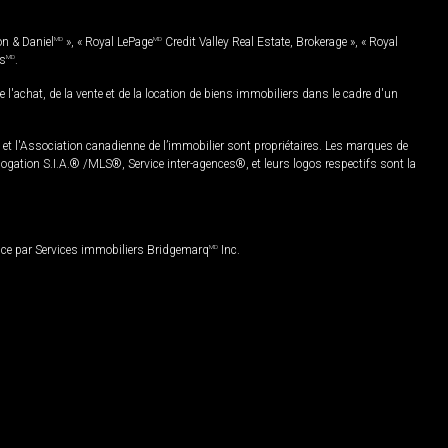
on & Daniel
MD
», « Royal LePage
MD
Credit Valley Real Estate, Brokerage », « Royal
es
MD
.
chat, de la vente et de la location de biens immobiliers dans le cadre d'un
Association canadienne de l’immobilier sont propriétaires. Les marques de
ation S.I.A.® /MLS®, Service inter-agences®, et leurs logos respectifs sont la
nce par Services immobiliers Bridgemarq
MD
Inc.