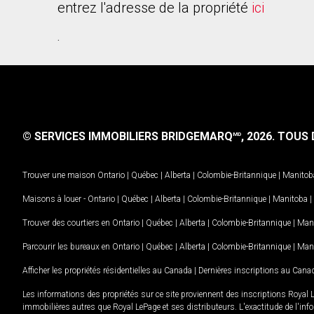
entrez l'adresse de la propriété
ici
.
© SERVICES IMMOBILIERS BRIDGEMARQ
, 2026.
TOUS D
MD
Trouver une maison
Ontario
|
Québec
|
Alberta
|
Colombie-Britannique
|
Manitob
Maisons à louer -
Ontario
|
Québec
|
Alberta
|
Colombie-Britannique
|
Manitoba
|
Trouver des courtiers en
Ontario
|
Québec
|
Alberta
|
Colombie-Britannique
|
Man
Parcourir les bureaux en
Ontario
|
Québec
|
Alberta
|
Colombie-Britannique
|
Man
Afficher les propriétés résidentielles au Canada
|
Dernières inscriptions au Cana
Les informations des propriétés sur ce site proviennent des inscriptions Royal 
immobilières autres que Royal LePage et ses distributeurs. L'exactitude de l'info