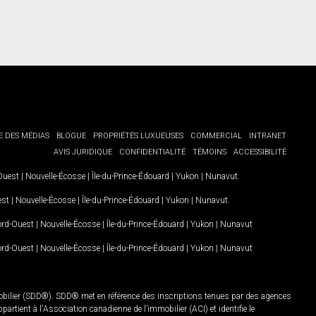
E DES MÉDIAS
BLOGUE
PROPRIÉTÉS LUXUEUSES
COMMERCIAL
INTRANET
AVIS JURIDIQUE
CONFIDENTIALITÉ
TÉMOINS
ACCESSIBILITÉ
-Ouest
|
Nouvelle-Écosse
|
Île-du-Prince-Édouard
|
Yukon
|
Nunavut
.
est
|
Nouvelle-Écosse
|
Île-du-Prince-Édouard
|
Yukon
|
Nunavut
.
Nord-Ouest
|
Nouvelle-Écosse
|
Île-du-Prince-Édouard
|
Yukon
|
Nunavut
Nord-Ouest
|
Nouvelle-Écosse
|
Île-du-Prince-Édouard
|
Yukon
|
Nunavut
mobilier (SDD®). SDD® met en référence des inscriptions tenues par des agences
rtient à l'Association canadienne de l’immobilier (ACI) et identifie le