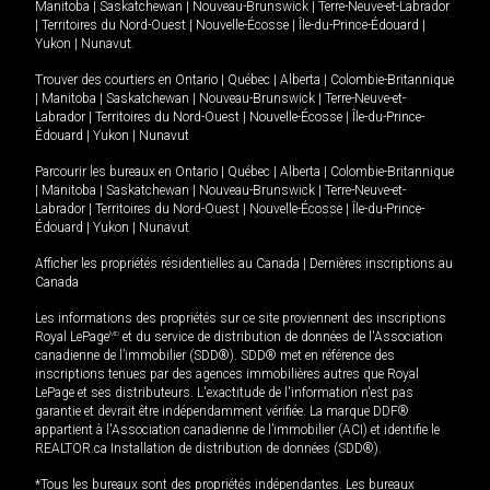
Manitoba
|
Saskatchewan
|
Nouveau-Brunswick
|
Terre-Neuve-et-Labrador
|
Territoires du Nord-Ouest
|
Nouvelle-Écosse
|
Île-du-Prince-Édouard
|
Yukon
|
Nunavut
.
Trouver des courtiers en
Ontario
|
Québec
|
Alberta
|
Colombie-Britannique
|
Manitoba
|
Saskatchewan
|
Nouveau-Brunswick
|
Terre-Neuve-et-
Labrador
|
Territoires du Nord-Ouest
|
Nouvelle-Écosse
|
Île-du-Prince-
Édouard
|
Yukon
|
Nunavut
Parcourir les bureaux en
Ontario
|
Québec
|
Alberta
|
Colombie-Britannique
|
Manitoba
|
Saskatchewan
|
Nouveau-Brunswick
|
Terre-Neuve-et-
Labrador
|
Territoires du Nord-Ouest
|
Nouvelle-Écosse
|
Île-du-Prince-
Édouard
|
Yukon
|
Nunavut
Afficher les propriétés résidentielles au Canada
|
Dernières inscriptions au
Canada
Les informations des propriétés sur ce site proviennent des inscriptions
Royal LePage
MD
et du service de distribution de données de l'Association
canadienne de l’immobilier (SDD®). SDD® met en référence des
inscriptions tenues par des agences immobilières autres que Royal
LePage et ses distributeurs. L'exactitude de l'information n'est pas
garantie et devrait être indépendamment vérifiée. La marque DDF®
appartient à l'Association canadienne de l’immobilier (ACI) et identifie le
REALTOR.ca Installation de distribution de données (SDD®).
*Tous les bureaux sont des propriétés indépendantes. Les bureaux