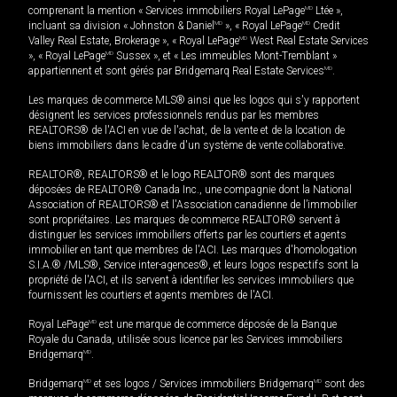
comprenant la mention « Services immobiliers Royal LePage
MD
Ltée »,
incluant sa division « Johnston & Daniel
MD
», « Royal LePage
MD
Credit
Valley Real Estate, Brokerage », « Royal LePage
MD
West Real Estate Services
», « Royal LePage
MD
Sussex », et « Les immeubles Mont-Tremblant »
appartiennent et sont gérés par Bridgemarq Real Estate Services
MD
.
Les marques de commerce MLS® ainsi que les logos qui s'y rapportent
désignent les services professionnels rendus par les membres
REALTORS® de l'ACI en vue de l'achat, de la vente et de la location de
biens immobiliers dans le cadre d'un système de vente collaborative.
REALTOR®, REALTORS® et le logo REALTOR® sont des marques
déposées de REALTOR® Canada Inc., une compagnie dont la National
Association of REALTORS® et l'Association canadienne de l’immobilier
sont propriétaires. Les marques de commerce REALTOR® servent à
distinguer les services immobiliers offerts par les courtiers et agents
immobilier en tant que membres de l'ACI. Les marques d'homologation
S.I.A.® /MLS®, Service inter-agences®, et leurs logos respectifs sont la
propriété de l'ACI, et ils servent à identifier les services immobiliers que
fournissent les courtiers et agents membres de l'ACI.
Royal LePage
MD
est une marque de commerce déposée de la Banque
Royale du Canada, utilisée sous licence par les Services immobiliers
Bridgemarq
MD
.
Bridgemarq
MD
et ses logos / Services immobiliers Bridgemarq
MD
sont des