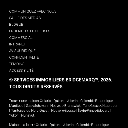
COMMUNIQUEZ AVEC NOUS
SALLE DES MÉDIAS
BLOGUE
PROPRIÉTÉS LUXUEUSES
COMMERCIAL
INTRANET
AVIS JURIDIQUE
CONFIDENTIALITÉ
TÉMOINS
ACCESSIBILITÉ
© SERVICES IMMOBILIERS BRIDGEMARQ
, 2026.
MD
TOUS DROITS RÉSERVÉS.
Trouver une maison
Ontario
|
Québec
|
Alberta
|
Colombie-Britannique
|
Manitoba
|
Saskatchewan
|
Nouveau-Brunswick
|
Terre-Neuve-et-Labrador
|
Territoires du Nord-Ouest
|
Nouvelle-Écosse
|
Île-du-Prince-Édouard
|
Yukon
|
Nunavut
.
Maisons à louer -
Ontario
|
Québec
|
Alberta
|
Colombie-Britannique
|