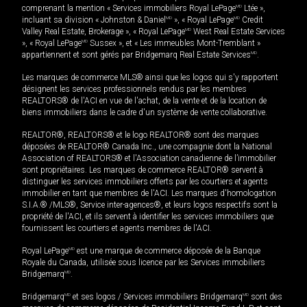
comprenant la mention « Services immobiliers Royal LePage
MD
Ltée »,
incluant sa division « Johnston & Daniel
MD
», « Royal LePage
MD
Credit
Valley Real Estate, Brokerage », « Royal LePage
MD
West Real Estate Services
», « Royal LePage
MD
Sussex », et « Les immeubles Mont-Tremblant »
appartiennent et sont gérés par Bridgemarq Real Estate Services
MD
.
Les marques de commerce MLS® ainsi que les logos qui s'y rapportent
désignent les services professionnels rendus par les membres
REALTORS® de l'ACI en vue de l'achat, de la vente et de la location de
biens immobiliers dans le cadre d'un système de vente collaborative.
REALTOR®, REALTORS® et le logo REALTOR® sont des marques
déposées de REALTOR® Canada Inc., une compagnie dont la National
Association of REALTORS® et l'Association canadienne de l’immobilier
sont propriétaires. Les marques de commerce REALTOR® servent à
distinguer les services immobiliers offerts par les courtiers et agents
immobilier en tant que membres de l'ACI. Les marques d'homologation
S.I.A.® /MLS®, Service inter-agences®, et leurs logos respectifs sont la
propriété de l'ACI, et ils servent à identifier les services immobiliers que
fournissent les courtiers et agents membres de l'ACI.
Royal LePage
MD
est une marque de commerce déposée de la Banque
Royale du Canada, utilisée sous licence par les Services immobiliers
Bridgemarq
MD
.
Bridgemarq
MD
et ses logos / Services immobiliers Bridgemarq
MD
sont des