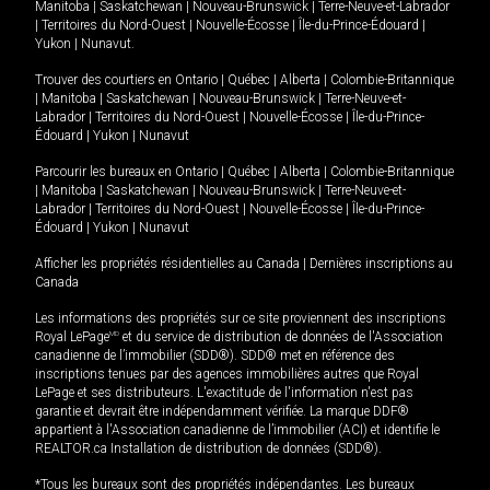
Manitoba
|
Saskatchewan
|
Nouveau-Brunswick
|
Terre-Neuve-et-Labrador
|
Territoires du Nord-Ouest
|
Nouvelle-Écosse
|
Île-du-Prince-Édouard
|
Yukon
|
Nunavut
.
Trouver des courtiers en
Ontario
|
Québec
|
Alberta
|
Colombie-Britannique
|
Manitoba
|
Saskatchewan
|
Nouveau-Brunswick
|
Terre-Neuve-et-
Labrador
|
Territoires du Nord-Ouest
|
Nouvelle-Écosse
|
Île-du-Prince-
Édouard
|
Yukon
|
Nunavut
Parcourir les bureaux en
Ontario
|
Québec
|
Alberta
|
Colombie-Britannique
|
Manitoba
|
Saskatchewan
|
Nouveau-Brunswick
|
Terre-Neuve-et-
Labrador
|
Territoires du Nord-Ouest
|
Nouvelle-Écosse
|
Île-du-Prince-
Édouard
|
Yukon
|
Nunavut
Afficher les propriétés résidentielles au Canada
|
Dernières inscriptions au
Canada
Les informations des propriétés sur ce site proviennent des inscriptions
Royal LePage
MD
et du service de distribution de données de l'Association
canadienne de l’immobilier (SDD®). SDD® met en référence des
inscriptions tenues par des agences immobilières autres que Royal
LePage et ses distributeurs. L'exactitude de l'information n'est pas
garantie et devrait être indépendamment vérifiée. La marque DDF®
appartient à l'Association canadienne de l’immobilier (ACI) et identifie le
REALTOR.ca Installation de distribution de données (SDD®).
*Tous les bureaux sont des propriétés indépendantes. Les bureaux