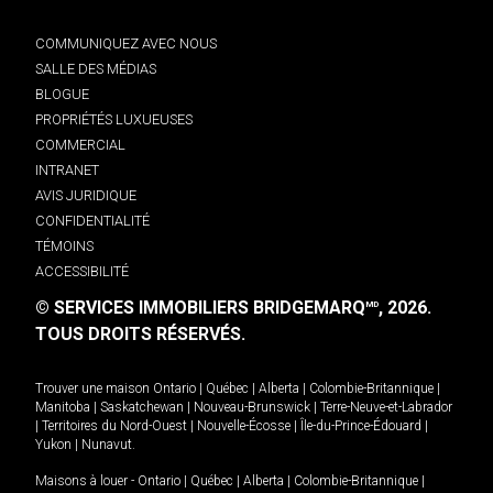
COMMUNIQUEZ AVEC NOUS
SALLE DES MÉDIAS
BLOGUE
PROPRIÉTÉS LUXUEUSES
COMMERCIAL
INTRANET
AVIS JURIDIQUE
CONFIDENTIALITÉ
TÉMOINS
ACCESSIBILITÉ
© SERVICES IMMOBILIERS BRIDGEMARQ
, 2026.
MD
TOUS DROITS RÉSERVÉS.
Trouver une maison
Ontario
|
Québec
|
Alberta
|
Colombie-Britannique
|
Manitoba
|
Saskatchewan
|
Nouveau-Brunswick
|
Terre-Neuve-et-Labrador
|
Territoires du Nord-Ouest
|
Nouvelle-Écosse
|
Île-du-Prince-Édouard
|
Yukon
|
Nunavut
.
Maisons à louer -
Ontario
|
Québec
|
Alberta
|
Colombie-Britannique
|