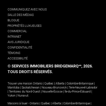
COMMUNIQUEZ AVEC NOUS
SALLE DES MÉDIAS
BLOGUE
PROPRIÉTÉS LUXUEUSES
COMMERCIAL
INTRANET
AVIS JURIDIQUE
CONFIDENTIALITÉ
TÉMOINS
ACCESSIBILITÉ
© SERVICES IMMOBILIERS BRIDGEMARQ
, 2026.
MD
TOUS DROITS RÉSERVÉS.
Trouver une maison
Ontario
|
Québec
|
Alberta
|
Colombie-Britannique
|
Manitoba
|
Saskatchewan
|
Nouveau-Brunswick
|
Terre-Neuve-et-Labrador
|
Territoires du Nord-Ouest
|
Nouvelle-Écosse
|
Île-du-Prince-Édouard
|
Yukon
|
Nunavut
.
Maisons à louer -
Ontario
|
Québec
|
Alberta
|
Colombie-Britannique
|