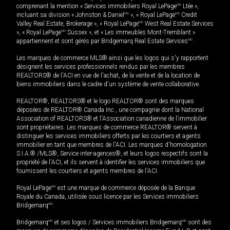
comprenant la mention « Services immobiliers Royal LePage
MD
Ltée »,
incluant sa division « Johnston & Daniel
MD
», « Royal LePage
MD
Credit
Valley Real Estate, Brokerage », « Royal LePage
MD
West Real Estate Services
», « Royal LePage
MD
Sussex », et « Les immeubles Mont-Tremblant »
appartiennent et sont gérés par Bridgemarq Real Estate Services
MD
.
Les marques de commerce MLS® ainsi que les logos qui s'y rapportent
désignent les services professionnels rendus par les membres
REALTORS® de l'ACI en vue de l'achat, de la vente et de la location de
biens immobiliers dans le cadre d'un système de vente collaborative.
REALTOR®, REALTORS® et le logo REALTOR® sont des marques
déposées de REALTOR® Canada Inc., une compagnie dont la National
Association of REALTORS® et l'Association canadienne de l’immobilier
sont propriétaires. Les marques de commerce REALTOR® servent à
distinguer les services immobiliers offerts par les courtiers et agents
immobilier en tant que membres de l'ACI. Les marques d'homologation
S.I.A.® /MLS®, Service inter-agences®, et leurs logos respectifs sont la
propriété de l'ACI, et ils servent à identifier les services immobiliers que
fournissent les courtiers et agents membres de l'ACI.
Royal LePage
MD
est une marque de commerce déposée de la Banque
Royale du Canada, utilisée sous licence par les Services immobiliers
Bridgemarq
MD
.
Bridgemarq
MD
et ses logos / Services immobiliers Bridgemarq
MD
sont des