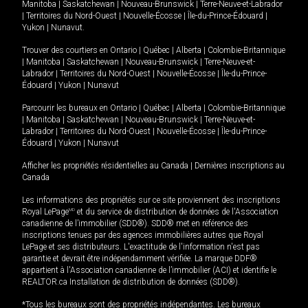
Manitoba
|
Saskatchewan
|
Nouveau-Brunswick
|
Terre-Neuve-et-Labrador
|
Territoires du Nord-Ouest
|
Nouvelle-Écosse
|
Île-du-Prince-Édouard
|
Yukon
|
Nunavut
.
Trouver des courtiers en
Ontario
|
Québec
|
Alberta
|
Colombie-Britannique
|
Manitoba
|
Saskatchewan
|
Nouveau-Brunswick
|
Terre-Neuve-et-
Labrador
|
Territoires du Nord-Ouest
|
Nouvelle-Écosse
|
Île-du-Prince-
Édouard
|
Yukon
|
Nunavut
Parcourir les bureaux en
Ontario
|
Québec
|
Alberta
|
Colombie-Britannique
|
Manitoba
|
Saskatchewan
|
Nouveau-Brunswick
|
Terre-Neuve-et-
Labrador
|
Territoires du Nord-Ouest
|
Nouvelle-Écosse
|
Île-du-Prince-
Édouard
|
Yukon
|
Nunavut
Afficher les propriétés résidentielles au Canada
|
Dernières inscriptions au
Canada
Les informations des propriétés sur ce site proviennent des inscriptions
Royal LePage
MD
et du service de distribution de données de l'Association
canadienne de l’immobilier (SDD®). SDD® met en référence des
inscriptions tenues par des agences immobilières autres que Royal
LePage et ses distributeurs. L'exactitude de l'information n'est pas
garantie et devrait être indépendamment vérifiée. La marque DDF®
appartient à l'Association canadienne de l’immobilier (ACI) et identifie le
REALTOR.ca Installation de distribution de données (SDD®).
*Tous les bureaux sont des propriétés indépendantes. Les bureaux