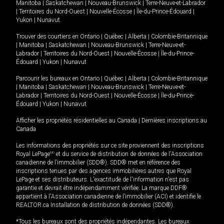
Manitoba
|
Saskatchewan
|
Nouveau-Brunswick
|
Terre-Neuve-et-Labrador
|
Territoires du Nord-Ouest
|
Nouvelle-Écosse
|
Île-du-Prince-Édouard
|
Yukon
|
Nunavut
.
Trouver des courtiers en
Ontario
|
Québec
|
Alberta
|
Colombie-Britannique
|
Manitoba
|
Saskatchewan
|
Nouveau-Brunswick
|
Terre-Neuve-et-
Labrador
|
Territoires du Nord-Ouest
|
Nouvelle-Écosse
|
Île-du-Prince-
Édouard
|
Yukon
|
Nunavut
Parcourir les bureaux en
Ontario
|
Québec
|
Alberta
|
Colombie-Britannique
|
Manitoba
|
Saskatchewan
|
Nouveau-Brunswick
|
Terre-Neuve-et-
Labrador
|
Territoires du Nord-Ouest
|
Nouvelle-Écosse
|
Île-du-Prince-
Édouard
|
Yukon
|
Nunavut
Afficher les propriétés résidentielles au Canada
|
Dernières inscriptions au
Canada
Les informations des propriétés sur ce site proviennent des inscriptions
Royal LePage
MD
et du service de distribution de données de l'Association
canadienne de l’immobilier (SDD®). SDD® met en référence des
inscriptions tenues par des agences immobilières autres que Royal
LePage et ses distributeurs. L'exactitude de l'information n'est pas
garantie et devrait être indépendamment vérifiée. La marque DDF®
appartient à l'Association canadienne de l’immobilier (ACI) et identifie le
REALTOR.ca Installation de distribution de données (SDD®).
*Tous les bureaux sont des propriétés indépendantes. Les bureaux