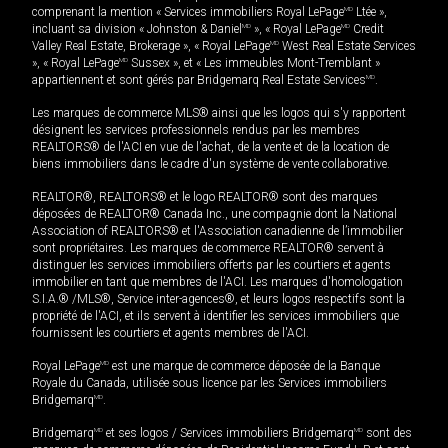
comprenant la mention « Services immobiliers Royal LePage
MD
Ltée »,
incluant sa division « Johnston & Daniel
MD
», « Royal LePage
MD
Credit
Valley Real Estate, Brokerage », « Royal LePage
MD
West Real Estate Services
», « Royal LePage
MD
Sussex », et « Les immeubles Mont-Tremblant »
appartiennent et sont gérés par Bridgemarq Real Estate Services
MD
.
Les marques de commerce MLS® ainsi que les logos qui s'y rapportent
désignent les services professionnels rendus par les membres
REALTORS® de l'ACI en vue de l'achat, de la vente et de la location de
biens immobiliers dans le cadre d'un système de vente collaborative.
REALTOR®, REALTORS® et le logo REALTOR® sont des marques
déposées de REALTOR® Canada Inc., une compagnie dont la National
Association of REALTORS® et l'Association canadienne de l’immobilier
sont propriétaires. Les marques de commerce REALTOR® servent à
distinguer les services immobiliers offerts par les courtiers et agents
immobilier en tant que membres de l'ACI. Les marques d'homologation
S.I.A.® /MLS®, Service inter-agences®, et leurs logos respectifs sont la
propriété de l'ACI, et ils servent à identifier les services immobiliers que
fournissent les courtiers et agents membres de l'ACI.
Royal LePage
MD
est une marque de commerce déposée de la Banque
Royale du Canada, utilisée sous licence par les Services immobiliers
Bridgemarq
MD
.
Bridgemarq
MD
et ses logos / Services immobiliers Bridgemarq
MD
sont des