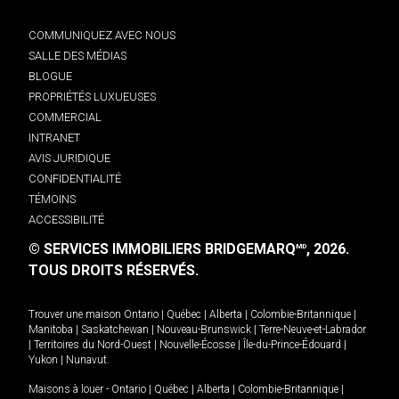
COMMUNIQUEZ AVEC NOUS
SALLE DES MÉDIAS
BLOGUE
PROPRIÉTÉS LUXUEUSES
COMMERCIAL
INTRANET
AVIS JURIDIQUE
CONFIDENTIALITÉ
TÉMOINS
ACCESSIBILITÉ
© SERVICES IMMOBILIERS BRIDGEMARQ
, 2026.
MD
TOUS DROITS RÉSERVÉS.
Trouver une maison
Ontario
|
Québec
|
Alberta
|
Colombie-Britannique
|
Manitoba
|
Saskatchewan
|
Nouveau-Brunswick
|
Terre-Neuve-et-Labrador
|
Territoires du Nord-Ouest
|
Nouvelle-Écosse
|
Île-du-Prince-Édouard
|
Yukon
|
Nunavut
.
Maisons à louer -
Ontario
|
Québec
|
Alberta
|
Colombie-Britannique
|