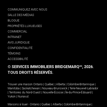
COMMUNIQUEZ AVEC NOUS
SALLE DES MÉDIAS
BLOGUE
PROPRIÉTÉS LUXUEUSES
COMMERCIAL
INTRANET
AVIS JURIDIQUE
CONFIDENTIALITÉ
TÉMOINS
ACCESSIBILITÉ
© SERVICES IMMOBILIERS BRIDGEMARQ
, 2026.
MD
TOUS DROITS RÉSERVÉS.
Trouver une maison
Ontario
|
Québec
|
Alberta
|
Colombie-Britannique
|
Manitoba
|
Saskatchewan
|
Nouveau-Brunswick
|
Terre-Neuve-et-Labrador
|
Territoires du Nord-Ouest
|
Nouvelle-Écosse
|
Île-du-Prince-Édouard
|
Yukon
|
Nunavut
.
Maisons à louer -
Ontario
|
Québec
|
Alberta
|
Colombie-Britannique
|