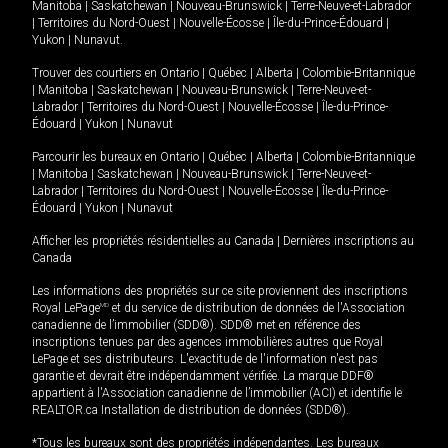
Manitoba
|
Saskatchewan
|
Nouveau-Brunswick
|
Terre-Neuve-et-Labrador
|
Territoires du Nord-Ouest
|
Nouvelle-Écosse
|
Île-du-Prince-Édouard
|
Yukon
|
Nunavut
.
Trouver des courtiers en
Ontario
|
Québec
|
Alberta
|
Colombie-Britannique
|
Manitoba
|
Saskatchewan
|
Nouveau-Brunswick
|
Terre-Neuve-et-
Labrador
|
Territoires du Nord-Ouest
|
Nouvelle-Écosse
|
Île-du-Prince-
Édouard
|
Yukon
|
Nunavut
Parcourir les bureaux en
Ontario
|
Québec
|
Alberta
|
Colombie-Britannique
|
Manitoba
|
Saskatchewan
|
Nouveau-Brunswick
|
Terre-Neuve-et-
Labrador
|
Territoires du Nord-Ouest
|
Nouvelle-Écosse
|
Île-du-Prince-
Édouard
|
Yukon
|
Nunavut
Afficher les propriétés résidentielles au Canada
|
Dernières inscriptions au
Canada
Les informations des propriétés sur ce site proviennent des inscriptions
Royal LePage
MD
et du service de distribution de données de l'Association
canadienne de l’immobilier (SDD®). SDD® met en référence des
inscriptions tenues par des agences immobilières autres que Royal
LePage et ses distributeurs. L'exactitude de l'information n'est pas
garantie et devrait être indépendamment vérifiée. La marque DDF®
appartient à l'Association canadienne de l’immobilier (ACI) et identifie le
REALTOR.ca Installation de distribution de données (SDD®).
*Tous les bureaux sont des propriétés indépendantes. Les bureaux