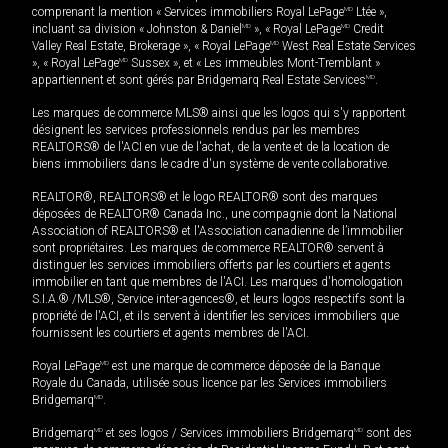
comprenant la mention « Services immobiliers Royal LePage
MD
Ltée »,
incluant sa division « Johnston & Daniel
MD
», « Royal LePage
MD
Credit
Valley Real Estate, Brokerage », « Royal LePage
MD
West Real Estate Services
», « Royal LePage
MD
Sussex », et « Les immeubles Mont-Tremblant »
appartiennent et sont gérés par Bridgemarq Real Estate Services
MD
.
Les marques de commerce MLS® ainsi que les logos qui s'y rapportent
désignent les services professionnels rendus par les membres
REALTORS® de l'ACI en vue de l'achat, de la vente et de la location de
biens immobiliers dans le cadre d'un système de vente collaborative.
REALTOR®, REALTORS® et le logo REALTOR® sont des marques
déposées de REALTOR® Canada Inc., une compagnie dont la National
Association of REALTORS® et l'Association canadienne de l’immobilier
sont propriétaires. Les marques de commerce REALTOR® servent à
distinguer les services immobiliers offerts par les courtiers et agents
immobilier en tant que membres de l'ACI. Les marques d'homologation
S.I.A.® /MLS®, Service inter-agences®, et leurs logos respectifs sont la
propriété de l'ACI, et ils servent à identifier les services immobiliers que
fournissent les courtiers et agents membres de l'ACI.
Royal LePage
MD
est une marque de commerce déposée de la Banque
Royale du Canada, utilisée sous licence par les Services immobiliers
Bridgemarq
MD
.
Bridgemarq
MD
et ses logos / Services immobiliers Bridgemarq
MD
sont des