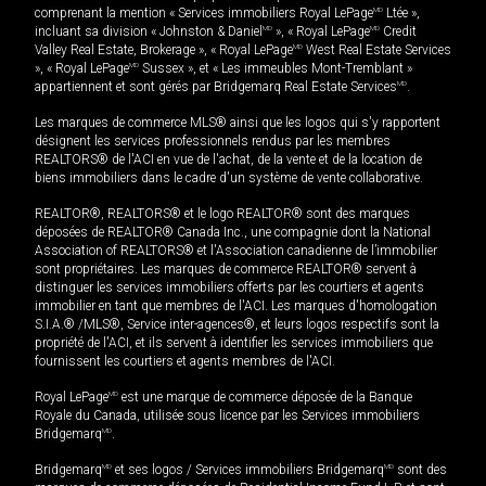
comprenant la mention « Services immobiliers Royal LePage
MD
Ltée »,
incluant sa division « Johnston & Daniel
MD
», « Royal LePage
MD
Credit
Valley Real Estate, Brokerage », « Royal LePage
MD
West Real Estate Services
», « Royal LePage
MD
Sussex », et « Les immeubles Mont-Tremblant »
appartiennent et sont gérés par Bridgemarq Real Estate Services
MD
.
Les marques de commerce MLS® ainsi que les logos qui s'y rapportent
désignent les services professionnels rendus par les membres
REALTORS® de l'ACI en vue de l'achat, de la vente et de la location de
biens immobiliers dans le cadre d'un système de vente collaborative.
REALTOR®, REALTORS® et le logo REALTOR® sont des marques
déposées de REALTOR® Canada Inc., une compagnie dont la National
Association of REALTORS® et l'Association canadienne de l’immobilier
sont propriétaires. Les marques de commerce REALTOR® servent à
distinguer les services immobiliers offerts par les courtiers et agents
immobilier en tant que membres de l'ACI. Les marques d'homologation
S.I.A.® /MLS®, Service inter-agences®, et leurs logos respectifs sont la
propriété de l'ACI, et ils servent à identifier les services immobiliers que
fournissent les courtiers et agents membres de l'ACI.
Royal LePage
MD
est une marque de commerce déposée de la Banque
Royale du Canada, utilisée sous licence par les Services immobiliers
Bridgemarq
MD
.
Bridgemarq
MD
et ses logos / Services immobiliers Bridgemarq
MD
sont des