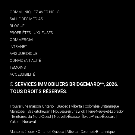
COMMUNIQUEZ AVEC NOUS
SALLE DES MÉDIAS
BLOGUE
PROPRIÉTÉS LUXUEUSES
COMMERCIAL
INTRANET
AVIS JURIDIQUE
CONFIDENTIALITÉ
TÉMOINS
ACCESSIBILITÉ
© SERVICES IMMOBILIERS BRIDGEMARQ
, 2026.
MD
TOUS DROITS RÉSERVÉS.
Trouver une maison
Ontario
|
Québec
|
Alberta
|
Colombie-Britannique
|
Manitoba
|
Saskatchewan
|
Nouveau-Brunswick
|
Terre-Neuve-et-Labrador
|
Territoires du Nord-Ouest
|
Nouvelle-Écosse
|
Île-du-Prince-Édouard
|
Yukon
|
Nunavut
.
Maisons à louer -
Ontario
|
Québec
|
Alberta
|
Colombie-Britannique
|