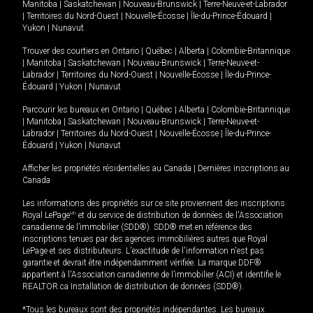
Manitoba
|
Saskatchewan
|
Nouveau-Brunswick
|
Terre-Neuve-et-Labrador
|
Territoires du Nord-Ouest
|
Nouvelle-Écosse
|
Île-du-Prince-Édouard
|
Yukon
|
Nunavut
.
Trouver des courtiers en
Ontario
|
Québec
|
Alberta
|
Colombie-Britannique
|
Manitoba
|
Saskatchewan
|
Nouveau-Brunswick
|
Terre-Neuve-et-
Labrador
|
Territoires du Nord-Ouest
|
Nouvelle-Écosse
|
Île-du-Prince-
Édouard
|
Yukon
|
Nunavut
Parcourir les bureaux en
Ontario
|
Québec
|
Alberta
|
Colombie-Britannique
|
Manitoba
|
Saskatchewan
|
Nouveau-Brunswick
|
Terre-Neuve-et-
Labrador
|
Territoires du Nord-Ouest
|
Nouvelle-Écosse
|
Île-du-Prince-
Édouard
|
Yukon
|
Nunavut
Afficher les propriétés résidentielles au Canada
|
Dernières inscriptions au
Canada
Les informations des propriétés sur ce site proviennent des inscriptions
Royal LePage
MD
et du service de distribution de données de l'Association
canadienne de l’immobilier (SDD®). SDD® met en référence des
inscriptions tenues par des agences immobilières autres que Royal
LePage et ses distributeurs. L'exactitude de l'information n'est pas
garantie et devrait être indépendamment vérifiée. La marque DDF®
appartient à l'Association canadienne de l’immobilier (ACI) et identifie le
REALTOR.ca Installation de distribution de données (SDD®).
*Tous les bureaux sont des propriétés indépendantes. Les bureaux