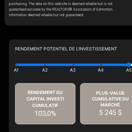
purchasing. The data on this website is deemed reliable but is not
guaranteed accurate by the REALTORS® Association of Edmonton.
Information deemed reliable but not guaranteed.
RENDEMENT POTENTIEL DE L'INVESTISSEMENT
RENDEMENT DU
PLUS-VALUE
CAPITAL INVESTI
CUMULATIVE DU
MARCHÉ
CUMULATIF
5 245 $
103,0%