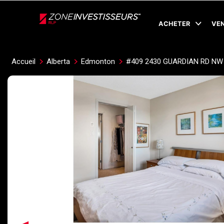
Live
En Direct
ACHETER
VE
Accueil
Alberta
Edmonton
#409 2430 GUARDIAN RD NW