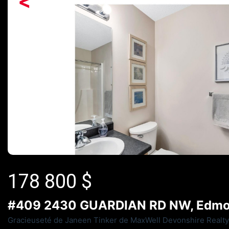
<
178 800
$
#409 2430 GUARDIAN RD NW, Edmon
Gracieuseté de Janeen Tinker de MaxWell Devonshire Realty