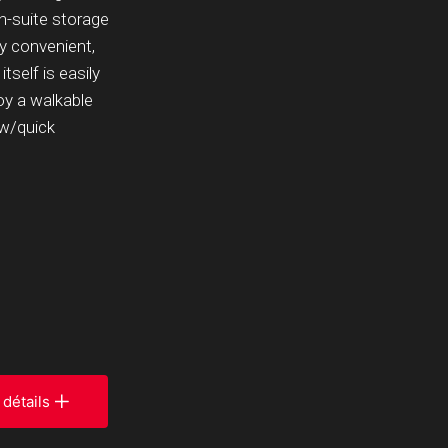
n-suite storage
y convenient,
tself is easily
joy a walkable
, w/quick
 détails