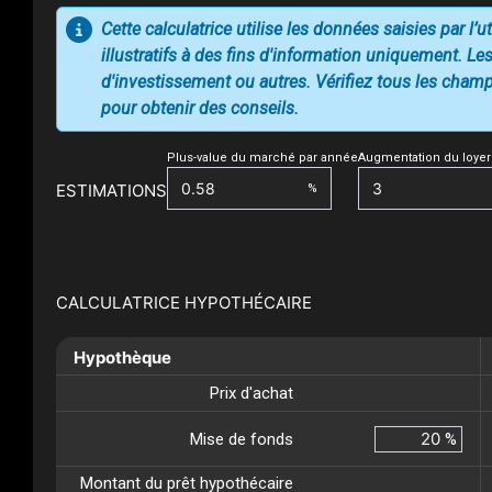
Cette calculatrice utilise les données saisies par l’
illustratifs à des fins d'information uniquement. Les
d'investissement ou autres. Vérifiez tous les champs
pour obtenir des conseils.
Plus-value du marché par année
Augmentation du loyer
ESTIMATIONS
%
CALCULATRICE HYPOTHÉCAIRE
Hypothèque
Prix d'achat
Mise de fonds
%
Montant du prêt hypothécaire