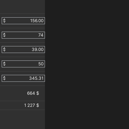
$
$
$
$
$
664 $
1 227 $