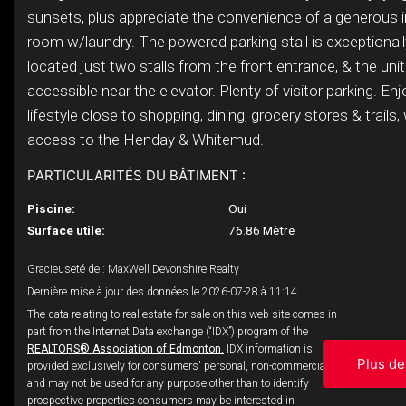
sunsets, plus appreciate the convenience of a generous i
room w/laundry. The powered parking stall is exceptionall
located just two stalls from the front entrance, & the unit i
accessible near the elevator. Plenty of visitor parking. En
lifestyle close to shopping, dining, grocery stores & trails
access to the Henday & Whitemud.
PARTICULARITÉS DU BÂTIMENT :
Piscine:
Oui
Surface utile:
76.86 Mètre
Gracieuseté de : MaxWell Devonshire Realty
Dernière mise à jour des données le 2026-07-28 à 11:14
The data relating to real estate for sale on this web site comes in
part from the Internet Data exchange (“IDX”) program of the
REALTORS® Association of Edmonton.
IDX information is
Plus de
provided exclusively for consumers' personal, non-commercial use
and may not be used for any purpose other than to identify
prospective properties consumers may be interested in