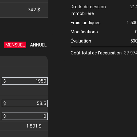
Droits de cession
21
742 $
immobilière
Frais juridiques
1 50
Modifications
Évaluation
50
MENSUEL
ANNUEL
Coût total de l’acquisition
37 97
$
$
$
1 891 $