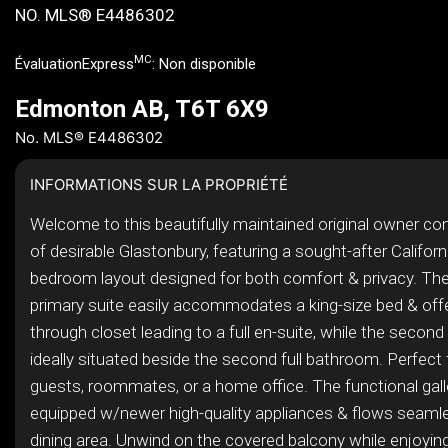
NO. MLS® E4486302
MC
ÉvaluationExpress
:
Non disponible
Edmonton AB, T6T 6X9
No. MLS® E4486302
INFORMATIONS SUR LA PROPRIÉTÉ
Welcome to this beautifully maintained original owner con
of desirable Glastonbury, featuring a sought-after Californi
bedroom layout designed for both comfort & privacy. Th
primary suite easily accommodates a king-size bed & offe
through closet leading to a full en-suite, while the secon
ideally situated beside the second full bathroom. Perfect f
guests, roommates, or a home office. The functional galle
equipped w/newer high-quality appliances & flows seamle
dining area. Unwind on the covered balcony while enjoyin