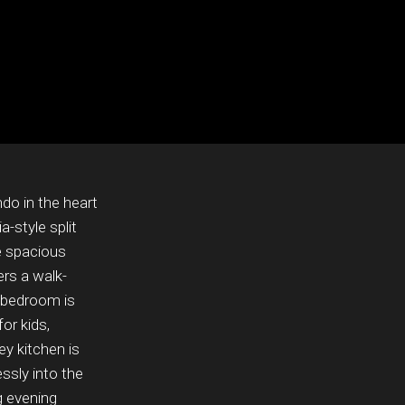
do in the heart
a-style split
e spacious
rs a walk-
d bedroom is
or kids,
y kitchen is
ssly into the
g evening