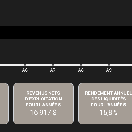
REVENUS NETS
RENDEMENT ANNUEL
D'EXPLOITATION
DES LIQUIDITÉS
POUR L'ANNÉE
5
POUR L'ANNÉE
5
16 917 $
15,8%