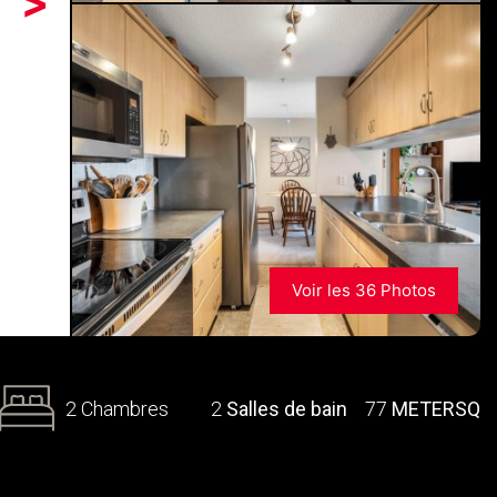
>
Voir les 36 Photos
2 Chambres
2
Salles de bain
77
METERSQ