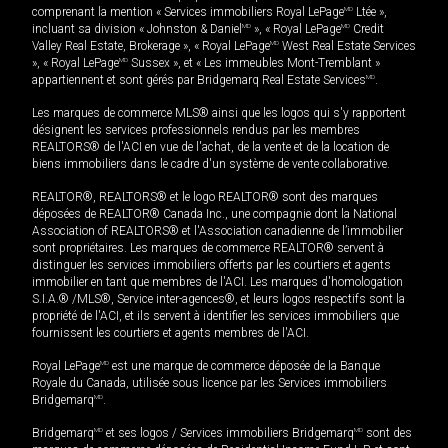
comprenant la mention « Services immobiliers Royal LePage
MD
Ltée »,
incluant sa division « Johnston & Daniel
MD
», « Royal LePage
MD
Credit
Valley Real Estate, Brokerage », « Royal LePage
MD
West Real Estate Services
», « Royal LePage
MD
Sussex », et « Les immeubles Mont-Tremblant »
appartiennent et sont gérés par Bridgemarq Real Estate Services
MD
.
Les marques de commerce MLS® ainsi que les logos qui s'y rapportent
désignent les services professionnels rendus par les membres
REALTORS® de l'ACI en vue de l'achat, de la vente et de la location de
biens immobiliers dans le cadre d'un système de vente collaborative.
REALTOR®, REALTORS® et le logo REALTOR® sont des marques
déposées de REALTOR® Canada Inc., une compagnie dont la National
Association of REALTORS® et l'Association canadienne de l’immobilier
sont propriétaires. Les marques de commerce REALTOR® servent à
distinguer les services immobiliers offerts par les courtiers et agents
immobilier en tant que membres de l'ACI. Les marques d'homologation
S.I.A.® /MLS®, Service inter-agences®, et leurs logos respectifs sont la
propriété de l'ACI, et ils servent à identifier les services immobiliers que
fournissent les courtiers et agents membres de l'ACI.
Royal LePage
MD
est une marque de commerce déposée de la Banque
Royale du Canada, utilisée sous licence par les Services immobiliers
Bridgemarq
MD
.
Bridgemarq
MD
et ses logos / Services immobiliers Bridgemarq
MD
sont des