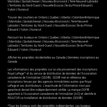
Manitoba
|
Saskatchewan
|
Nouveau-Brunswick
|
Terre-Neuve-et-Labrador
|
Territoires du Nord-Ouest
|
Nouvelle-Écosse
|
Île-du-Prince-Édouard
|
Yukon
|
Nunavut
.
Trouver des courtiers en
Ontario
|
Québec
|
Alberta
|
Colombie-Britannique
|
Manitoba
|
Saskatchewan
|
Nouveau-Brunswick
|
Terre-Neuve-et-
Labrador
|
Territoires du Nord-Ouest
|
Nouvelle-Écosse
|
Île-du-Prince-
Édouard
|
Yukon
|
Nunavut
Parcourir les bureaux en
Ontario
|
Québec
|
Alberta
|
Colombie-Britannique
|
Manitoba
|
Saskatchewan
|
Nouveau-Brunswick
|
Terre-Neuve-et-
Labrador
|
Territoires du Nord-Ouest
|
Nouvelle-Écosse
|
Île-du-Prince-
Édouard
|
Yukon
|
Nunavut
Afficher les propriétés résidentielles au Canada
|
Dernières inscriptions au
Canada
Les informations des propriétés sur ce site proviennent des inscriptions
Royal LePage
MD
et du service de distribution de données de l'Association
canadienne de l’immobilier (SDD®). SDD® met en référence des
inscriptions tenues par des agences immobilières autres que Royal
LePage et ses distributeurs. L'exactitude de l'information n'est pas
garantie et devrait être indépendamment vérifiée. La marque DDF®
appartient à l'Association canadienne de l’immobilier (ACI) et identifie le
REALTOR.ca Installation de distribution de données (SDD®).
*Tous les bureaux sont des propriétés indépendantes. Les bureaux