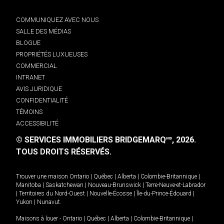
COMMUNIQUEZ AVEC NOUS
SALLE DES MÉDIAS
BLOGUE
PROPRIÉTÉS LUXUEUSES
COMMERCIAL
INTRANET
AVIS JURIDIQUE
CONFIDENTIALITÉ
TÉMOINS
ACCESSIBILITÉ
© SERVICES IMMOBILIERS BRIDGEMARQ
, 2026.
MD
TOUS DROITS RÉSERVÉS.
Trouver une maison
Ontario
|
Québec
|
Alberta
|
Colombie-Britannique
|
Manitoba
|
Saskatchewan
|
Nouveau-Brunswick
|
Terre-Neuve-et-Labrador
|
Territoires du Nord-Ouest
|
Nouvelle-Écosse
|
Île-du-Prince-Édouard
|
Yukon
|
Nunavut
.
Maisons à louer -
Ontario
|
Québec
|
Alberta
|
Colombie-Britannique
|