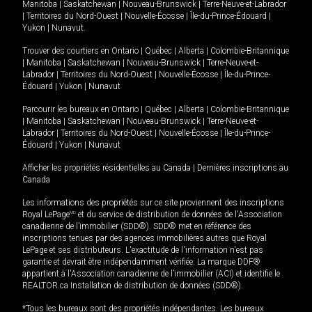
Manitoba
|
Saskatchewan
|
Nouveau-Brunswick
|
Terre-Neuve-et-Labrador
|
Territoires du Nord-Ouest
|
Nouvelle-Écosse
|
Île-du-Prince-Édouard
|
Yukon
|
Nunavut
.
Trouver des courtiers en
Ontario
|
Québec
|
Alberta
|
Colombie-Britannique
|
Manitoba
|
Saskatchewan
|
Nouveau-Brunswick
|
Terre-Neuve-et-
Labrador
|
Territoires du Nord-Ouest
|
Nouvelle-Écosse
|
Île-du-Prince-
Édouard
|
Yukon
|
Nunavut
Parcourir les bureaux en
Ontario
|
Québec
|
Alberta
|
Colombie-Britannique
|
Manitoba
|
Saskatchewan
|
Nouveau-Brunswick
|
Terre-Neuve-et-
Labrador
|
Territoires du Nord-Ouest
|
Nouvelle-Écosse
|
Île-du-Prince-
Édouard
|
Yukon
|
Nunavut
Afficher les propriétés résidentielles au Canada
|
Dernières inscriptions au
Canada
Les informations des propriétés sur ce site proviennent des inscriptions
Royal LePage
MD
et du service de distribution de données de l'Association
canadienne de l’immobilier (SDD®). SDD® met en référence des
inscriptions tenues par des agences immobilières autres que Royal
LePage et ses distributeurs. L'exactitude de l'information n'est pas
garantie et devrait être indépendamment vérifiée. La marque DDF®
appartient à l'Association canadienne de l’immobilier (ACI) et identifie le
REALTOR.ca Installation de distribution de données (SDD®).
*Tous les bureaux sont des propriétés indépendantes. Les bureaux