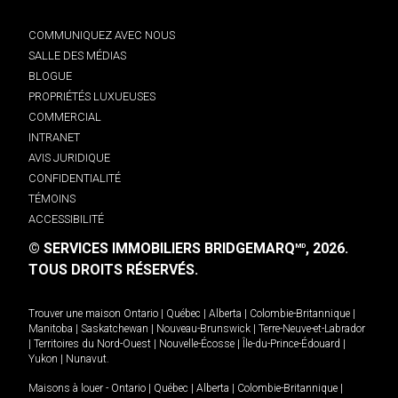
COMMUNIQUEZ AVEC NOUS
SALLE DES MÉDIAS
BLOGUE
PROPRIÉTÉS LUXUEUSES
COMMERCIAL
INTRANET
AVIS JURIDIQUE
CONFIDENTIALITÉ
TÉMOINS
ACCESSIBILITÉ
© SERVICES IMMOBILIERS BRIDGEMARQ
, 2026.
MD
TOUS DROITS RÉSERVÉS.
Trouver une maison
Ontario
|
Québec
|
Alberta
|
Colombie-Britannique
|
Manitoba
|
Saskatchewan
|
Nouveau-Brunswick
|
Terre-Neuve-et-Labrador
|
Territoires du Nord-Ouest
|
Nouvelle-Écosse
|
Île-du-Prince-Édouard
|
Yukon
|
Nunavut
.
Maisons à louer -
Ontario
|
Québec
|
Alberta
|
Colombie-Britannique
|