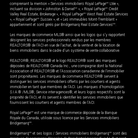
comprenant la mention « Services immobiliers Royal LePage
MD
Ltée »,
incluant sa division « Johnston & Daniel
MD
», « Royal LePage
MD
Credit
Valley Real Estate, Brokerage », « Royal LePage
MD
West Real Estate Services
», « Royal LePage
MD
Sussex », et « Les immeubles Mont-Tremblant »
appartiennent et sont gérés par Bridgemarq Real Estate Services
MD
.
Les marques de commerce MLS® ainsi que les logos qui s'y rapportent
désignent les services professionnels rendus par les membres
REALTORS® de l'ACI en vue de l'achat, de la vente et de la location de
biens immobiliers dans le cadre d'un système de vente collaborative.
REALTOR®, REALTORS® et le logo REALTOR® sont des marques
déposées de REALTOR® Canada Inc., une compagnie dont la National
Association of REALTORS® et l'Association canadienne de l’immobilier
sont propriétaires. Les marques de commerce REALTOR® servent à
distinguer les services immobiliers offerts par les courtiers et agents
immobilier en tant que membres de l'ACI. Les marques d'homologation
S.I.A.® /MLS®, Service inter-agences®, et leurs logos respectifs sont la
propriété de l'ACI, et ils servent à identifier les services immobiliers que
fournissent les courtiers et agents membres de l'ACI.
Royal LePage
MD
est une marque de commerce déposée de la Banque
Royale du Canada, utilisée sous licence par les Services immobiliers
Bridgemarq
MD
.
Bridgemarq
MD
et ses logos / Services immobiliers Bridgemarq
MD
sont des