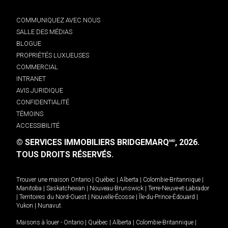
COMMUNIQUEZ AVEC NOUS
SALLE DES MÉDIAS
BLOGUE
PROPRIÉTÉS LUXUEUSES
COMMERCIAL
INTRANET
AVIS JURIDIQUE
CONFIDENTIALITÉ
TÉMOINS
ACCESSIBILITÉ
© SERVICES IMMOBILIERS BRIDGEMARQ
, 2026.
MD
TOUS DROITS RÉSERVÉS.
Trouver une maison
Ontario
|
Québec
|
Alberta
|
Colombie-Britannique
|
Manitoba
|
Saskatchewan
|
Nouveau-Brunswick
|
Terre-Neuve-et-Labrador
|
Territoires du Nord-Ouest
|
Nouvelle-Écosse
|
Île-du-Prince-Édouard
|
Yukon
|
Nunavut
.
Maisons à louer -
Ontario
|
Québec
|
Alberta
|
Colombie-Britannique
|