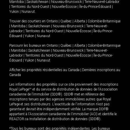
Manitoba
|
Saskatchewan
|
Nouveau-Brunswick
|
Terre-Neuve-et-Labrador
|
Territoires du Nord-Ouest
|
Nouvelle-Écosse
|
Île-du-Prince-Édouard
|
Yukon
|
Nunavut
.
Trouver des courtiers en
Ontario
|
Québec
|
Alberta
|
Colombie-Britannique
|
Manitoba
|
Saskatchewan
|
Nouveau-Brunswick
|
Terre-Neuve-et-
Labrador
|
Territoires du Nord-Ouest
|
Nouvelle-Écosse
|
Île-du-Prince-
Édouard
|
Yukon
|
Nunavut
Parcourir les bureaux en
Ontario
|
Québec
|
Alberta
|
Colombie-Britannique
|
Manitoba
|
Saskatchewan
|
Nouveau-Brunswick
|
Terre-Neuve-et-
Labrador
|
Territoires du Nord-Ouest
|
Nouvelle-Écosse
|
Île-du-Prince-
Édouard
|
Yukon
|
Nunavut
Afficher les propriétés résidentielles au Canada
|
Dernières inscriptions au
Canada
Les informations des propriétés sur ce site proviennent des inscriptions
Royal LePage
MD
et du service de distribution de données de l'Association
canadienne de l’immobilier (SDD®). SDD® met en référence des
inscriptions tenues par des agences immobilières autres que Royal
LePage et ses distributeurs. L'exactitude de l'information n'est pas
garantie et devrait être indépendamment vérifiée. La marque DDF®
appartient à l'Association canadienne de l’immobilier (ACI) et identifie le
REALTOR.ca Installation de distribution de données (SDD®).
*Tous les bureaux sont des propriétés indépendantes. Les bureaux