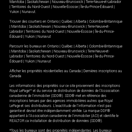
Manitoba
|
Saskatchewan
|
Nouveau-Brunswick
|
Terre-Neuve-et-Labrador
|
Territoires du Nord-Ouest
|
Nouvelle-Écosse
|
Île-du-Prince-Édouard
|
Yukon
|
Nunavut
.
Trouver des courtiers en
Ontario
|
Québec
|
Alberta
|
Colombie-Britannique
|
Manitoba
|
Saskatchewan
|
Nouveau-Brunswick
|
Terre-Neuve-et-
Labrador
|
Territoires du Nord-Ouest
|
Nouvelle-Écosse
|
Île-du-Prince-
Édouard
|
Yukon
|
Nunavut
Parcourir les bureaux en
Ontario
|
Québec
|
Alberta
|
Colombie-Britannique
|
Manitoba
|
Saskatchewan
|
Nouveau-Brunswick
|
Terre-Neuve-et-
Labrador
|
Territoires du Nord-Ouest
|
Nouvelle-Écosse
|
Île-du-Prince-
Édouard
|
Yukon
|
Nunavut
Afficher les propriétés résidentielles au Canada
|
Dernières inscriptions au
Canada
Les informations des propriétés sur ce site proviennent des inscriptions
Royal LePage
MD
et du service de distribution de données de l'Association
canadienne de l’immobilier (SDD®). SDD® met en référence des
inscriptions tenues par des agences immobilières autres que Royal
LePage et ses distributeurs. L'exactitude de l'information n'est pas
garantie et devrait être indépendamment vérifiée. La marque DDF®
appartient à l'Association canadienne de l’immobilier (ACI) et identifie le
REALTOR.ca Installation de distribution de données (SDD®).
*Tous les bureaux sont des propriétés indépendantes. Les bureaux