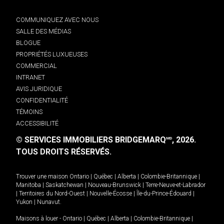
COMMUNIQUEZ AVEC NOUS
SALLE DES MÉDIAS
BLOGUE
PROPRIÉTÉS LUXUEUSES
COMMERCIAL
INTRANET
AVIS JURIDIQUE
CONFIDENTIALITÉ
TÉMOINS
ACCESSIBILITÉ
© SERVICES IMMOBILIERS BRIDGEMARQ
, 2026.
MD
TOUS DROITS RÉSERVÉS.
Trouver une maison
Ontario
|
Québec
|
Alberta
|
Colombie-Britannique
|
Manitoba
|
Saskatchewan
|
Nouveau-Brunswick
|
Terre-Neuve-et-Labrador
|
Territoires du Nord-Ouest
|
Nouvelle-Écosse
|
Île-du-Prince-Édouard
|
Yukon
|
Nunavut
.
Maisons à louer -
Ontario
|
Québec
|
Alberta
|
Colombie-Britannique
|