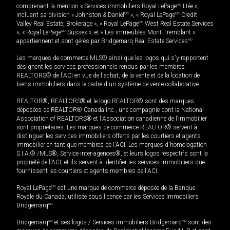
comprenant la mention « Services immobiliers Royal LePage
MD
Ltée »,
incluant sa division « Johnston & Daniel
MD
», « Royal LePage
MD
Credit
Valley Real Estate, Brokerage », « Royal LePage
MD
West Real Estate Services
», « Royal LePage
MD
Sussex », et « Les immeubles Mont-Tremblant »
appartiennent et sont gérés par Bridgemarq Real Estate Services
MD
.
Les marques de commerce MLS® ainsi que les logos qui s'y rapportent
désignent les services professionnels rendus par les membres
REALTORS® de l'ACI en vue de l'achat, de la vente et de la location de
biens immobiliers dans le cadre d'un système de vente collaborative.
REALTOR®, REALTORS® et le logo REALTOR® sont des marques
déposées de REALTOR® Canada Inc., une compagnie dont la National
Association of REALTORS® et l'Association canadienne de l’immobilier
sont propriétaires. Les marques de commerce REALTOR® servent à
distinguer les services immobiliers offerts par les courtiers et agents
immobilier en tant que membres de l'ACI. Les marques d'homologation
S.I.A.® /MLS®, Service inter-agences®, et leurs logos respectifs sont la
propriété de l'ACI, et ils servent à identifier les services immobiliers que
fournissent les courtiers et agents membres de l'ACI.
Royal LePage
MD
est une marque de commerce déposée de la Banque
Royale du Canada, utilisée sous licence par les Services immobiliers
Bridgemarq
MD
.
Bridgemarq
MD
et ses logos / Services immobiliers Bridgemarq
MD
sont des