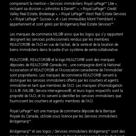
comprenant la mention « Services immobiliers Royal LePage
MD
Ltée »,
incluant sa division « Johnston & Daniel
MD
», « Royal LePage
MD
Credit
Valley Real Estate, Brokerage », « Royal LePage
MD
West Real Estate Services
», « Royal LePage
MD
Sussex », et « Les immeubles Mont-Tremblant »
appartiennent et sont gérés par Bridgemarq Real Estate Services
MD
.
Les marques de commerce MLS® ainsi que les logos qui s'y rapportent
désignent les services professionnels rendus par les membres
REALTORS® de l'ACI en vue de l'achat, de la vente et de la location de
biens immobiliers dans le cadre d'un système de vente collaborative.
REALTOR®, REALTORS® et le logo REALTOR® sont des marques
déposées de REALTOR® Canada Inc., une compagnie dont la National
Association of REALTORS® et l'Association canadienne de l’immobilier
sont propriétaires. Les marques de commerce REALTOR® servent à
distinguer les services immobiliers offerts par les courtiers et agents
immobilier en tant que membres de l'ACI. Les marques d'homologation
S.I.A.® /MLS®, Service inter-agences®, et leurs logos respectifs sont la
propriété de l'ACI, et ils servent à identifier les services immobiliers que
fournissent les courtiers et agents membres de l'ACI.
Royal LePage
MD
est une marque de commerce déposée de la Banque
Royale du Canada, utilisée sous licence par les Services immobiliers
Bridgemarq
MD
.
Bridgemarq
MD
et ses logos / Services immobiliers Bridgemarq
MD
sont des