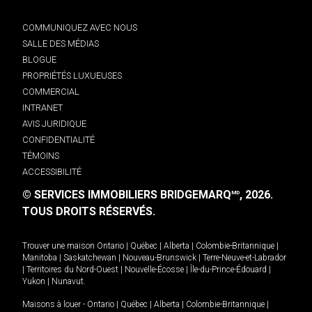
COMMUNIQUEZ AVEC NOUS
SALLE DES MÉDIAS
BLOGUE
PROPRIÉTÉS LUXUEUSES
COMMERCIAL
INTRANET
AVIS JURIDIQUE
CONFIDENTIALITÉ
TÉMOINS
ACCESSIBILITÉ
© SERVICES IMMOBILIERS BRIDGEMARQ
, 2026.
MD
TOUS DROITS RÉSERVÉS.
Trouver une maison
Ontario
|
Québec
|
Alberta
|
Colombie-Britannique
|
Manitoba
|
Saskatchewan
|
Nouveau-Brunswick
|
Terre-Neuve-et-Labrador
|
Territoires du Nord-Ouest
|
Nouvelle-Écosse
|
Île-du-Prince-Édouard
|
Yukon
|
Nunavut
.
Maisons à louer -
Ontario
|
Québec
|
Alberta
|
Colombie-Britannique
|