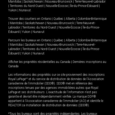
Manitoba
|
Saskatchewan
|
Nouveau-Brunswick
|
Terre-Neuve-et-Labrador
|
Territoires du Nord-Ouest
|
Nouvelle-Écosse
|
Île-du-Prince-Édouard
|
Yukon
|
Nunavut
.
Trouver des courtiers en
Ontario
|
Québec
|
Alberta
|
Colombie-Britannique
|
Manitoba
|
Saskatchewan
|
Nouveau-Brunswick
|
Terre-Neuve-et-
Labrador
|
Territoires du Nord-Ouest
|
Nouvelle-Écosse
|
Île-du-Prince-
Édouard
|
Yukon
|
Nunavut
Parcourir les bureaux en
Ontario
|
Québec
|
Alberta
|
Colombie-Britannique
|
Manitoba
|
Saskatchewan
|
Nouveau-Brunswick
|
Terre-Neuve-et-
Labrador
|
Territoires du Nord-Ouest
|
Nouvelle-Écosse
|
Île-du-Prince-
Édouard
|
Yukon
|
Nunavut
Afficher les propriétés résidentielles au Canada
|
Dernières inscriptions au
Canada
Les informations des propriétés sur ce site proviennent des inscriptions
Royal LePage
MD
et du service de distribution de données de l'Association
canadienne de l’immobilier (SDD®). SDD® met en référence des
inscriptions tenues par des agences immobilières autres que Royal
LePage et ses distributeurs. L'exactitude de l'information n'est pas
garantie et devrait être indépendamment vérifiée. La marque DDF®
appartient à l'Association canadienne de l’immobilier (ACI) et identifie le
REALTOR.ca Installation de distribution de données (SDD®).
*Tous les bureaux sont des propriétés indépendantes. Les bureaux